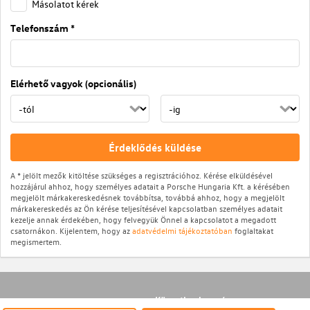
Másolatot kérek
Telefonszám *
Elérhető vagyok (opcionális)
Érdeklődés küldése
A * jelölt mezők kitöltése szükséges a regisztrációhoz. Kérése elküldésével
hozzájárul ahhoz, hogy személyes adatait a Porsche Hungaria Kft. a kérésében
megjelölt márkakereskedésnek továbbítsa, továbbá ahhoz, hogy a megjelölt
márkakereskedés az Ön kérése teljesítésével kapcsolatban személyes adatait
kezelje annak érdekében, hogy felvegyük Önnel a kapcsolatot a megadott
csatornákon. Kijelentem, hogy az
adatvédelmi tájékoztatóban
foglaltakat
megismertem.
Közvetlen keresés