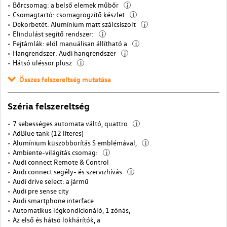
Bőrcsomag: a belső elemek műbőr
i
Csomagtartó: csomagrögzítő készlet
i
Dekorbetét: Alumínium matt szálcsiszolt
i
Elindulást segítő rendszer:
i
Fejtámlák: elöl manuálisan állítható a
i
Hangrendszer: Audi hangrendszer
i
Hátsó üléssor plusz
i
Összes felszereltség mutatása
Széria felszereltség
7 sebességes automata váltó, quattro
i
AdBlue tank (12 literes)
Alumínium küszöbborítás S emblémával,
i
Ambiente-világítás csomag:
i
Audi connect Remote & Control
Audi connect segély- és szervizhívás
i
Audi drive select: a jármű
Audi pre sense city
Audi smartphone interface
Automatikus légkondicionáló, 1 zónás,
Az első és hátsó lökhárítók, a