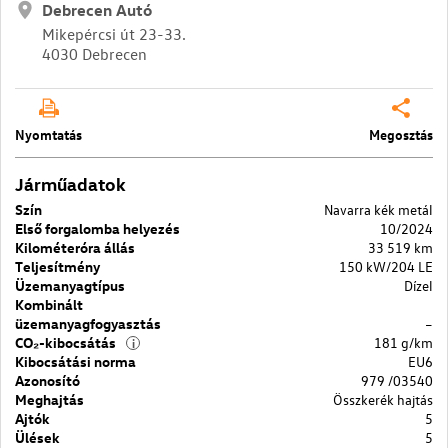
Debrecen Autó
Mikepércsi út 23-33.
4030 Debrecen
Nyomtatás
Megosztás
Járműadatok
Szín
Navarra kék metál
Első forgalomba helyezés
10/2024
Kilométeróra állás
33 519 km
Teljesítmény
150 kW/204 LE
Üzemanyagtípus
Dízel
Kombinált
üzemanyagfogyasztás
–
CO₂-kibocsátás
181 g/km
i
Kibocsátási norma
EU6
Azonosító
979 /03540
Meghajtás
Összkerék hajtás
Ajtók
5
Ülések
5