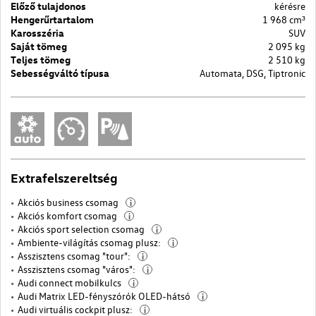
Előző tulajdonos
kérésre
Hengerűrtartalom
1 968 cm³
Karosszéria
SUV
Saját tömeg
2 095 kg
Teljes tömeg
2 510 kg
Sebességváltó típusa
Automata, DSG, Tiptronic
Extrafelszereltség
Akciós business csomag
i
Akciós komfort csomag
i
Akciós sport selection csomag
i
Ambiente-világítás csomag plusz:
i
Asszisztens csomag "tour":
i
Asszisztens csomag "város":
i
Audi connect mobilkulcs
i
Audi Matrix LED-fényszórók OLED-hátsó
i
Audi virtuális cockpit plusz:
i