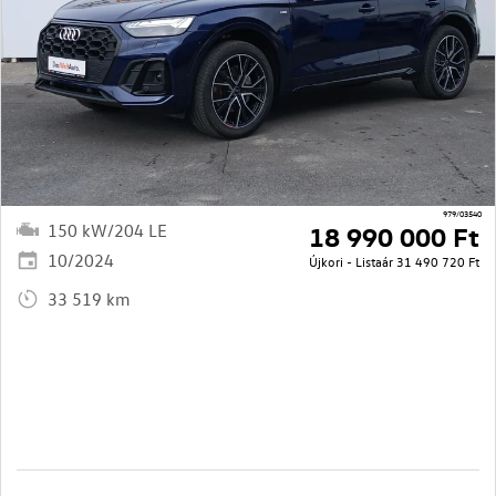
979/03540
150 kW/204 LE
18 990 000 Ft
10/2024
Újkori - Listaár
31 490 720 Ft
33 519 km