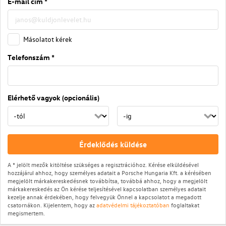
E-mail cím *
Másolatot kérek
Telefonszám *
Elérhető vagyok (opcionális)
Érdeklődés küldése
A * jelölt mezők kitöltése szükséges a regisztrációhoz. Kérése elküldésével
hozzájárul ahhoz, hogy személyes adatait a Porsche Hungaria Kft. a kérésében
megjelölt márkakereskedésnek továbbítsa, továbbá ahhoz, hogy a megjelölt
márkakereskedés az Ön kérése teljesítésével kapcsolatban személyes adatait
kezelje annak érdekében, hogy felvegyük Önnel a kapcsolatot a megadott
csatornákon. Kijelentem, hogy az
adatvédelmi tájékoztatóban
foglaltakat
megismertem.