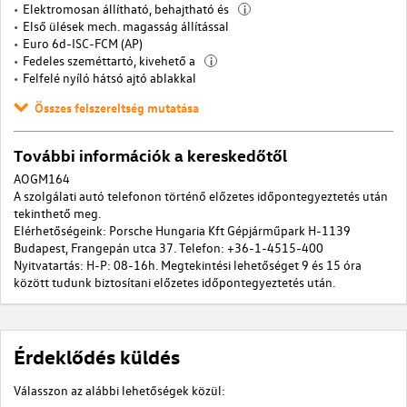
Elektromosan állítható, behajtható és
i
Első ülések mech. magasság állítással
Euro 6d-ISC-FCM (AP)
Fedeles szeméttartó, kivehető a
i
Felfelé nyíló hátsó ajtó ablakkal
Összes felszereltség mutatása
További információk a kereskedőtől
AOGM164
A szolgálati autó telefonon történő előzetes időpontegyeztetés után
tekinthető meg.
Elérhetőségeink: Porsche Hungaria Kft Gépjárműpark H-1139
Budapest, Frangepán utca 37. Telefon: +36-1-4515-400
Nyitvatartás: H-P: 08-16h. Megtekintési lehetőséget 9 és 15 óra
között tudunk biztosítani előzetes időpontegyeztetés után.
Érdeklődés küldés
Válasszon az alábbi lehetőségek közül: