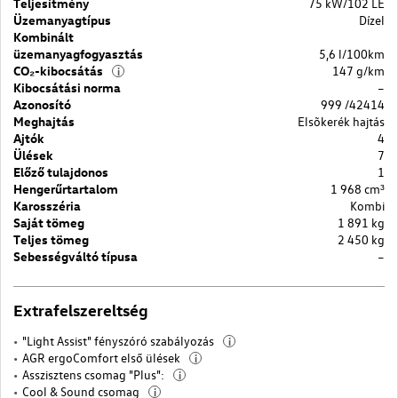
Teljesítmény
75 kW/102 LE
Üzemanyagtípus
Dízel
Kombinált
üzemanyagfogyasztás
5,6 l/100km
CO₂-kibocsátás
147 g/km
i
Kibocsátási norma
–
Azonosító
999 /42414
Meghajtás
Elsõkerék hajtás
Ajtók
4
Ülések
7
Előző tulajdonos
1
Hengerűrtartalom
1 968 cm³
Karosszéria
Kombi
Saját tömeg
1 891 kg
Teljes tömeg
2 450 kg
Sebességváltó típusa
–
Extrafelszereltség
"Light Assist" fényszóró szabályozás
i
AGR ergoComfort első ülések
i
Asszisztens csomag "Plus":
i
Cool & Sound csomag
i