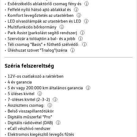
Esőérzékelős ablaktörlő csomag fény és
i
Felfelé nyíló hátsó ajtó ablakkal és
i
Komfort levegőztetés az utastérben
i
LED olvasólámpák az utastérben és LED
i
Multifunkciós bőrkormány
i
Park Assist (parkolást segítő rendszer)
i
Szervózár a tolóajtón a bal- és a jobb
i
Téli csomag "Basis" + fűthető szélvédő:
i
Üléshuzat szövet "Trialog"(széria
i
Széria felszereltség
12V-os csatlakozó a raktérben
4 év garancia
5 év vagy 200.000 km általános garancia
i
5 üléses kivitel
i
7-üléses kivitel (2-3-2)
i
Asszisztens csomag:
i
Belső visszapillantótükör
Digitális műszerfal "Pro"
Digitális rádióvétel (DAB)
i
eCall vészhívó rendszer
Elektromos kiegészítő levegős fűtés