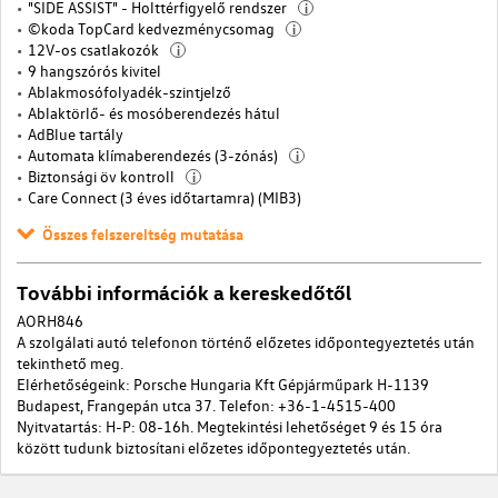
"SIDE ASSIST" - Holttérfigyelő rendszer
i
©koda TopCard kedvezménycsomag
i
12V-os csatlakozók
i
9 hangszórós kivitel
Ablakmosófolyadék-szintjelző
Ablaktörlő- és mosóberendezés hátul
AdBlue tartály
Automata klímaberendezés (3-zónás)
i
Biztonsági öv kontroll
i
Care Connect (3 éves időtartamra) (MIB3)
Összes felszereltség mutatása
További információk a kereskedőtől
AORH846
A szolgálati autó telefonon történő előzetes időpontegyeztetés után
tekinthető meg.
Elérhetőségeink: Porsche Hungaria Kft Gépjárműpark H-1139
Budapest, Frangepán utca 37. Telefon: +36-1-4515-400
Nyitvatartás: H-P: 08-16h. Megtekintési lehetőséget 9 és 15 óra
között tudunk biztosítani előzetes időpontegyeztetés után.