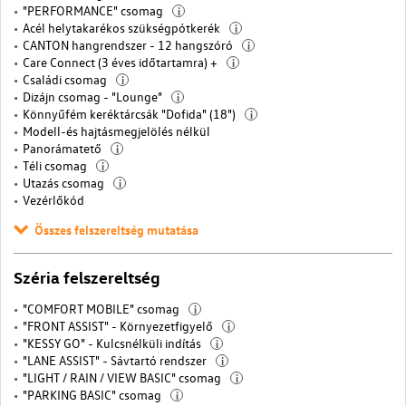
"PERFORMANCE" csomag
i
Acél helytakarékos szükségpótkerék
i
CANTON hangrendszer - 12 hangszóró
i
Care Connect (3 éves időtartamra) +
i
Családi csomag
i
Dizájn csomag - "Lounge"
i
Könnyűfém keréktárcsák "Dofida" (18")
i
Modell-és hajtásmegjelölés nélkül
Panorámatető
i
Téli csomag
i
Utazás csomag
i
Vezérlőkód
Összes felszereltség mutatása
Széria felszereltség
"COMFORT MOBILE" csomag
i
"FRONT ASSIST" - Környezetfigyelő
i
"KESSY GO" - Kulcsnélküli indítás
i
"LANE ASSIST" - Sávtartó rendszer
i
"LIGHT / RAIN / VIEW BASIC" csomag
i
"PARKING BASIC" csomag
i