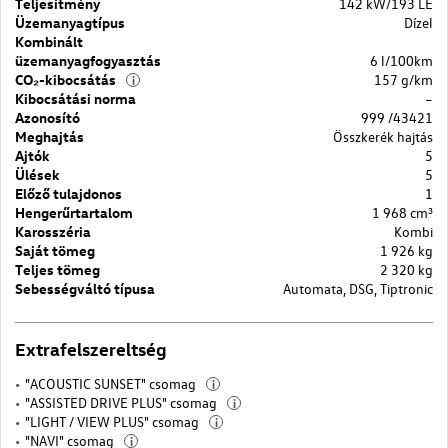
Teljesítmény
142 kW/193 LE
Üzemanyagtípus
Dízel
Kombinált
üzemanyagfogyasztás
6 l/100km
CO₂-kibocsátás
157 g/km
i
Kibocsátási norma
–
Azonosító
999 /43421
Meghajtás
Összkerék hajtás
Ajtók
5
Ülések
5
Előző tulajdonos
1
Hengerűrtartalom
1 968 cm³
Karosszéria
Kombi
Saját tömeg
1 926 kg
Teljes tömeg
2 320 kg
Sebességváltó típusa
Automata, DSG, Tiptronic
Extrafelszereltség
"ACOUSTIC SUNSET" csomag
i
"ASSISTED DRIVE PLUS" csomag
i
"LIGHT / VIEW PLUS" csomag
i
"NAVI" csomag
i