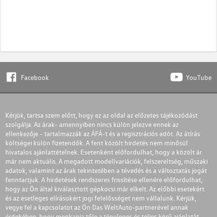
Facebook
YouTube
Kérjük, tartsa szem előtt, hogy ez az oldal az előzetes tájékozódást
szolgálja. Az árak- amennyiben nincs külön jelezve ennek az
ellenkezője - tartalmazzák az ÁFÁ-t és a regisztrációs adót. Az átírás
költségei külön fizetendők. A fent közölt hirdetés nem minősül
hivatalos ajánlattételnek. Esetenként előfordulhat, hogy a közölt ár
már nem aktuális. A megadott modellvariációk, felszereltség, műszaki
adatok, valamint az árak tekintetében a tévedés és a változtatás jogát
fenntartjuk. A hirdetések rendszeres frissítése ellenére előfordulhat,
hogy az Ön által kiválasztott gépkocsi már elkelt. Az előbbi esetekért
és az esetleges elírásokért jogi felelősséget nem vállalunk. Kérjük,
vegye fel a kapcsolatot az Ön Das WeltAuto-partnerével annak
érdekében, hogy megkapja tőle a tényleges és teljes körű ajánlatát.