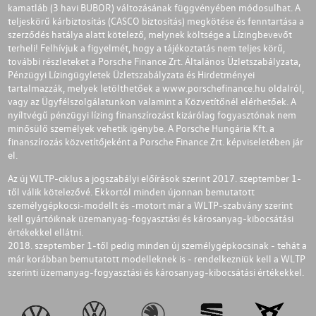
kamatláb (3 havi BUBOR) változásának függvényében módosulhat. A
teljeskörű kárbiztosítás (CASCO biztosítás) megkötése és fenntartása a
szerződés hatálya alatt kötelező, melynek költsége a Lízingbevevőt
terheli! Felhívjuk a figyelmét, hogy a tájékoztatás nem teljes körű,
további részleteket a Porsche Finance Zrt. Általános Üzletszabályzata,
Pénzügyi Lízingügyletek Üzletszabályzata és Hirdetményei
tartalmazzák, melyek letölthetőek a
www.porschefinance.hu
oldalról,
vagy az Ügyfélszolgálatunkon valamint a Közvetítőnél elérhetőek. A
nyíltvégű pénzügyi lízing finanszírozást kizárólag fogyasztónak nem
minősülő személyek vehetik igénybe. A Porsche Hungária Kft. a
finanszírozás közvetítőjeként a Porsche Finance Zrt. képviseletében jár
el.
Az új WLTP-ciklus a jogszabályi előírások szerint 2017. szeptember 1-
től válik kötelezővé. Ekkortól minden újonnan bemutatott
személygépkocsi-modellt és -motort már a WLTP-szabvány szerint
kell gyártóiknak üzemanyag-fogyasztási és károsanyag-kibocsátási
értékekkel ellátni.
2018. szeptember 1-től pedig minden új személygépkocsinak - tehát a
már korábban bemutatott modelleknek is - rendelkezniük kell a WLTP
szerinti üzemanyag-fogyasztási és károsanyag-kibocsátási értékekkel.