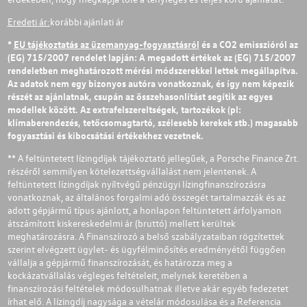
Eredeti ár:
korábbi ajánlati ár
*
EU tájékoztatás az üzemanyag-fogyasztásról
és a CO2 emisszióról az
(EG) 715/2007 rendelet lapján: A megadott értékek az (EG) 715/2007
rendeletben meghatározott mérési módszerekkel lettek megállapítva.
Az adatok nem egy bizonyos autóra vonatkoznak, és így nem képezik
részét az ajánlatnak, csupán az összehasonlítást segítik az egyes
modellek között. Az extrafelszereltségek, tartozékok (pl:
klímaberendezés, tetőcsomagtartó, szélesebb kerekek stb.) magasabb
fogyasztási és kibocsátási értékekhez vezetnek.
** A feltüntetett lízingdíjak tájékoztató jellegűek, a Porsche Finance Zrt.
részéről semmilyen kötelezettségvállalást nem jelentenek. A
feltüntetett lízingdíjak nyíltvégű pénzügyi lízingfinanszírozásra
vonatkoznak, az általános forgalmi adó összegét tartalmazzák és az
adott gépjármű típus ajánlott, a honlapon feltüntetett árfolyamon
átszámított kiskereskedelmi ár (bruttó) mellett kerültek
meghatározásra. A Finanszírozó a belső szabályzataiban rögzítettek
szerint elvégzett ügylet- és ügyfélminősítés eredményétől függően
vállalja a gépjármű finanszírozását, és határozza meg a
kockázatvállalás végleges feltételeit, melynek keretében a
finanszírozási feltételek módosulhatnak illetve akár egyéb fedezetet
írhat elő. A lízingdíj nagysága a vételár módosulása és a Referencia