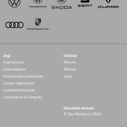
Jogi
Vállalat
Impresszum
Rólunk
Adatvédelem
Állások
Felhasználási feltételek
Sajtó
Cookie tájékoztato
Linkelési feltételek
Compliance & Integrity
Közvetlen keresés
© Das WeltAuto 2026