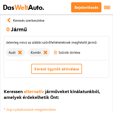
Das
Welt
Auto.
Bejelentkezés
Keresés szerkesztése
0
Jármű
Jelenleg nincs az alábbi szűrőfeltételeknek megfelelő jármű:
Audi
Kombi
Szűrök törlése
Kereső ügynök aktiválása
Keressen
alternatív
járműveket kínálatunkból,
amelyek érdekelhetik Önt:
* Jogi nyilatkozatok megjelenítése