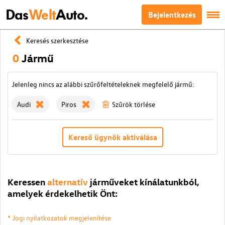
Das
Welt
Auto.
Bejelentkezés
Keresés szerkesztése
0
Jármű
Jelenleg nincs az alábbi szűrőfeltételeknek megfelelő jármű:
Audi
Piros
Szűrök törlése
Kereső ügynök aktiválása
Keressen
alternatív
járműveket kínálatunkból,
amelyek érdekelhetik Önt:
* Jogi nyilatkozatok megjelenítése