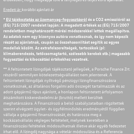
Eredeti ár:
korábbi ajánlati ár
*
EU tájékoztatás az üzemanyag-fogyasztásról
és a CO2 emisszióról az
(EG) 715/2007 rendelet lapján: A megadott értékek az (EG) 715/2007
rendeletben meghatározott mérési módszerekkel lettek megállapítva.
Az adatok nem egy bizonyos autóra vonatkoznak, és így nem képezik
részét az ajánlatnak, csupán az összehasonlítást segítik az egyes
modellek között. Az extrafelszereltségek, tartozékok (pl:
klímaberendezés, tetőcsomagtartó, szélesebb kerekek stb.) magasabb
fogyasztási és kibocsátási értékekhez vezetnek.
** A feltüntetett lízingdíjak tájékoztató jellegűek, a Porsche Finance Zrt.
részéről semmilyen kötelezettségvállalást nem jelentenek. A
feltüntetett lízingdíjak nyíltvégű pénzügyi lízingfinanszírozásra
vonatkoznak, az általános forgalmi adó összegét tartalmazzák és az
adott gépjármű típus ajánlott, a honlapon feltüntetett árfolyamon
átszámított kiskereskedelmi ár (bruttó) mellett kerültek
meghatározásra. A Finanszírozó a belső szabályzataiban rögzítettek
szerint elvégzett ügylet- és ügyfélminősítés eredményétől függően
vállalja a gépjármű finanszírozását, és határozza meg a
kockázatvállalás végleges feltételeit, melynek keretében a
finanszírozási feltételek módosulhatnak illetve akár egyéb fedezetet
írhat elő. A lízingdíj nagysága a vételár módosulása és a Referencia