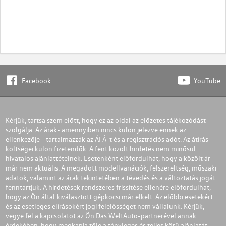
Facebook
YouTube
Kérjük, tartsa szem előtt, hogy ez az oldal az előzetes tájékozódást
szolgálja. Az árak- amennyiben nincs külön jelezve ennek az
ellenkezője - tartalmazzák az ÁFÁ-t és a regisztrációs adót. Az átírás
költségei külön fizetendők. A fent közölt hirdetés nem minősül
hivatalos ajánlattételnek. Esetenként előfordulhat, hogy a közölt ár
már nem aktuális. A megadott modellvariációk, felszereltség, műszaki
adatok, valamint az árak tekintetében a tévedés és a változtatás jogát
fenntartjuk. A hirdetések rendszeres frissítése ellenére előfordulhat,
hogy az Ön által kiválasztott gépkocsi már elkelt. Az előbbi esetekért
és az esetleges elírásokért jogi felelősséget nem vállalunk. Kérjük,
vegye fel a kapcsolatot az Ön Das WeltAuto-partnerével annak
érdekében, hogy megkapja tőle a tényleges és teljes körű ajánlatát.