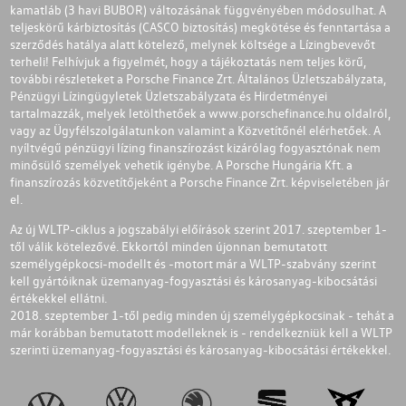
kamatláb (3 havi BUBOR) változásának függvényében módosulhat. A
teljeskörű kárbiztosítás (CASCO biztosítás) megkötése és fenntartása a
szerződés hatálya alatt kötelező, melynek költsége a Lízingbevevőt
terheli! Felhívjuk a figyelmét, hogy a tájékoztatás nem teljes körű,
további részleteket a Porsche Finance Zrt. Általános Üzletszabályzata,
Pénzügyi Lízingügyletek Üzletszabályzata és Hirdetményei
tartalmazzák, melyek letölthetőek a
www.porschefinance.hu
oldalról,
vagy az Ügyfélszolgálatunkon valamint a Közvetítőnél elérhetőek. A
nyíltvégű pénzügyi lízing finanszírozást kizárólag fogyasztónak nem
minősülő személyek vehetik igénybe. A Porsche Hungária Kft. a
finanszírozás közvetítőjeként a Porsche Finance Zrt. képviseletében jár
el.
Az új WLTP-ciklus a jogszabályi előírások szerint 2017. szeptember 1-
től válik kötelezővé. Ekkortól minden újonnan bemutatott
személygépkocsi-modellt és -motort már a WLTP-szabvány szerint
kell gyártóiknak üzemanyag-fogyasztási és károsanyag-kibocsátási
értékekkel ellátni.
2018. szeptember 1-től pedig minden új személygépkocsinak - tehát a
már korábban bemutatott modelleknek is - rendelkezniük kell a WLTP
szerinti üzemanyag-fogyasztási és károsanyag-kibocsátási értékekkel.