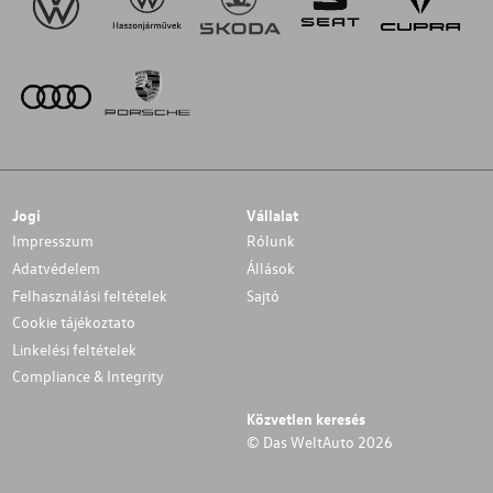
Jogi
Vállalat
Impresszum
Rólunk
Adatvédelem
Állások
Felhasználási feltételek
Sajtó
Cookie tájékoztato
Linkelési feltételek
Compliance & Integrity
Közvetlen keresés
© Das WeltAuto 2026