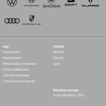
Jogi
Vállalat
Impresszum
Rólunk
Adatvédelem
Állások
Felhasználási feltételek
Sajtó
Cookie tájékoztato
Linkelési feltételek
Compliance & Integrity
Közvetlen keresés
© Das WeltAuto 2026