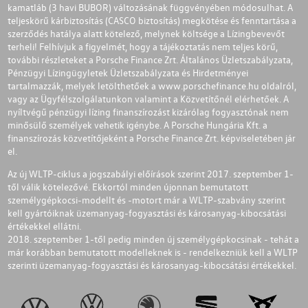
kamatláb (3 havi BUBOR) változásának függvényében módosulhat. A
teljeskörű kárbiztosítás (CASCO biztosítás) megkötése és fenntartása a
szerződés hatálya alatt kötelező, melynek költsége a Lízingbevevőt
terheli! Felhívjuk a figyelmét, hogy a tájékoztatás nem teljes körű,
további részleteket a Porsche Finance Zrt. Általános Üzletszabályzata,
Pénzügyi Lízingügyletek Üzletszabályzata és Hirdetményei
tartalmazzák, melyek letölthetőek a
www.porschefinance.hu
oldalról,
vagy az Ügyfélszolgálatunkon valamint a Közvetítőnél elérhetőek. A
nyíltvégű pénzügyi lízing finanszírozást kizárólag fogyasztónak nem
minősülő személyek vehetik igénybe. A Porsche Hungária Kft. a
finanszírozás közvetítőjeként a Porsche Finance Zrt. képviseletében jár
el.
Az új WLTP-ciklus a jogszabályi előírások szerint 2017. szeptember 1-
től válik kötelezővé. Ekkortól minden újonnan bemutatott
személygépkocsi-modellt és -motort már a WLTP-szabvány szerint
kell gyártóiknak üzemanyag-fogyasztási és károsanyag-kibocsátási
értékekkel ellátni.
2018. szeptember 1-től pedig minden új személygépkocsinak - tehát a
már korábban bemutatott modelleknek is - rendelkezniük kell a WLTP
szerinti üzemanyag-fogyasztási és károsanyag-kibocsátási értékekkel.