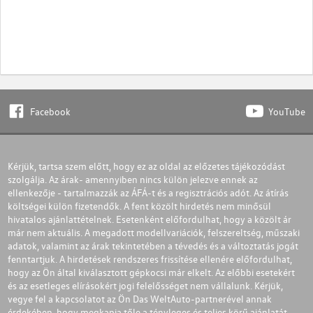
Facebook
YouTube
Kérjük, tartsa szem előtt, hogy ez az oldal az előzetes tájékozódást
szolgálja. Az árak- amennyiben nincs külön jelezve ennek az
ellenkezője - tartalmazzák az ÁFÁ-t és a regisztrációs adót. Az átírás
költségei külön fizetendők. A fent közölt hirdetés nem minősül
hivatalos ajánlattételnek. Esetenként előfordulhat, hogy a közölt ár
már nem aktuális. A megadott modellvariációk, felszereltség, műszaki
adatok, valamint az árak tekintetében a tévedés és a változtatás jogát
fenntartjuk. A hirdetések rendszeres frissítése ellenére előfordulhat,
hogy az Ön által kiválasztott gépkocsi már elkelt. Az előbbi esetekért
és az esetleges elírásokért jogi felelősséget nem vállalunk. Kérjük,
vegye fel a kapcsolatot az Ön Das WeltAuto-partnerével annak
érdekében, hogy megkapja tőle a tényleges és teljes körű ajánlatát.