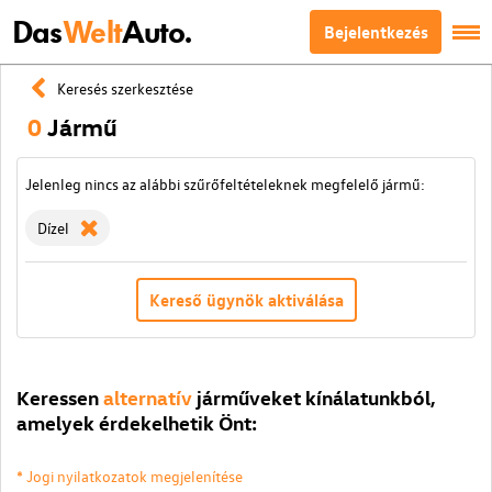
Das
Welt
Auto.
Bejelentkezés
Keresés szerkesztése
0
Jármű
Jelenleg nincs az alábbi szűrőfeltételeknek megfelelő jármű:
Dízel
Kereső ügynök aktiválása
Keressen
alternatív
járműveket kínálatunkból,
amelyek érdekelhetik Önt:
* Jogi nyilatkozatok megjelenítése