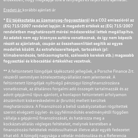
Eredeti ár:
korábbi ajánlati ár
*
EU tájékoztatás az üzemanyag-fogyasztásról
és a CO2 emisszióról az
(EG) 715/2007 rendelet lapján: A megadott értékek az (EG) 715/2007
rendeletben meghatározott mérési módszerekkel lettek megállapítva.
Az adatok nem egy bizonyos autóra vonatkoznak, és így nem képezik
részét az ajánlatnak, csupán az összehasonlítást segítik az egyes
modellek között. Az extrafelszereltségek, tartozékok (pl:
klímaberendezés, tetőcsomagtartó, szélesebb kerekek stb.) magasabb
fogyasztási és kibocsátási értékekhez vezetnek.
** A feltüntetett lízingdíjak tájékoztató jellegűek, a Porsche Finance Zrt.
részéről semmilyen kötelezettségvállalást nem jelentenek. A
feltüntetett lízingdíjak nyíltvégű pénzügyi lízingfinanszírozásra
vonatkoznak, az általános forgalmi adó összegét tartalmazzák és az
adott gépjármű típus ajánlott, a honlapon feltüntetett árfolyamon
átszámított kiskereskedelmi ár (bruttó) mellett kerültek
meghatározásra. A Finanszírozó a belső szabályzataiban rögzítettek
szerint elvégzett ügylet- és ügyfélminősítés eredményétől függően
vállalja a gépjármű finanszírozását, és határozza meg a
kockázatvállalás végleges feltételeit, melynek keretében a
finanszírozási feltételek módosulhatnak illetve akár egyéb fedezetet
írhat elő. A lízingdíj nagysága a vételár módosulása és a Referencia