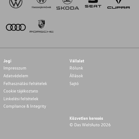
Jogi
Vállalat
Impresszum
Rólunk
Adatvédelem
Állások
Felhasználási feltételek
Sajtó
Cookie tájékoztato
Linkelési feltételek
Compliance & Integrity
Közvetlen keresés
© Das WeltAuto 2026