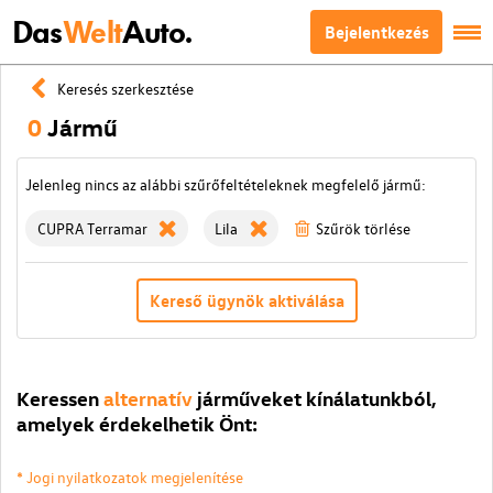
Das
Welt
Auto.
Bejelentkezés
Keresés szerkesztése
0
Jármű
Jelenleg nincs az alábbi szűrőfeltételeknek megfelelő jármű:
CUPRA Terramar
Lila
Szűrök törlése
Kereső ügynök aktiválása
Keressen
alternatív
járműveket kínálatunkból,
amelyek érdekelhetik Önt:
* Jogi nyilatkozatok megjelenítése