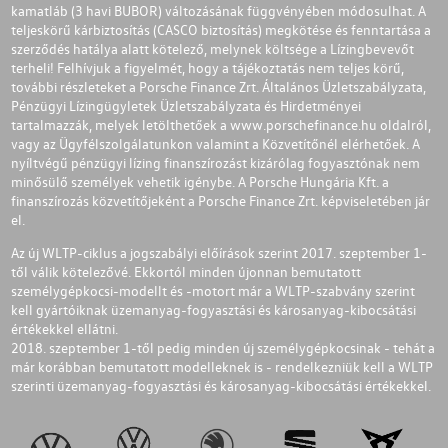
kamatláb (3 havi BUBOR) változásának függvényében módosulhat. A
teljeskörű kárbiztosítás (CASCO biztosítás) megkötése és fenntartása a
szerződés hatálya alatt kötelező, melynek költsége a Lízingbevevőt
terheli! Felhívjuk a figyelmét, hogy a tájékoztatás nem teljes körű,
további részleteket a Porsche Finance Zrt. Általános Üzletszabályzata,
Pénzügyi Lízingügyletek Üzletszabályzata és Hirdetményei
tartalmazzák, melyek letölthetőek a
www.porschefinance.hu
oldalról,
vagy az Ügyfélszolgálatunkon valamint a Közvetítőnél elérhetőek. A
nyíltvégű pénzügyi lízing finanszírozást kizárólag fogyasztónak nem
minősülő személyek vehetik igénybe. A Porsche Hungária Kft. a
finanszírozás közvetítőjeként a Porsche Finance Zrt. képviseletében jár
el.
Az új WLTP-ciklus a jogszabályi előírások szerint 2017. szeptember 1-
től válik kötelezővé. Ekkortól minden újonnan bemutatott
személygépkocsi-modellt és -motort már a WLTP-szabvány szerint
kell gyártóiknak üzemanyag-fogyasztási és károsanyag-kibocsátási
értékekkel ellátni.
2018. szeptember 1-től pedig minden új személygépkocsinak - tehát a
már korábban bemutatott modelleknek is - rendelkezniük kell a WLTP
szerinti üzemanyag-fogyasztási és károsanyag-kibocsátási értékekkel.