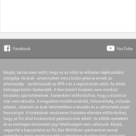
Facebook
YouTube
Kérjük, tartsa szem előtt, hogy ez az oldal az előzetes tájékozódást
szolgálja. Az árak- amennyiben nincs külön jelezve ennek az
ellenkezője - tartalmazzák az ÁFÁ-t és a regisztrációs adót. Az átírás
költségei külön fizetendők. A fent közölt hirdetés nem minősül
hivatalos ajánlattételnek. Esetenként előfordulhat, hogy a közölt ár
már nem aktuális. A megadott modellvariációk, felszereltség, műszaki
adatok, valamint az árak tekintetében a tévedés és a változtatás jogát
fenntartjuk. A hirdetések rendszeres frissítése ellenére előfordulhat,
hogy az Ön által kiválasztott gépkocsi már elkelt. Az előbbi esetekért
és az esetleges elírásokért jogi felelősséget nem vállalunk. Kérjük,
vegye fel a kapcsolatot az Ön Das WeltAuto-partnerével annak
érdekében, hogy megkapja tőle a tényleges és teljes körű ajánlatát.