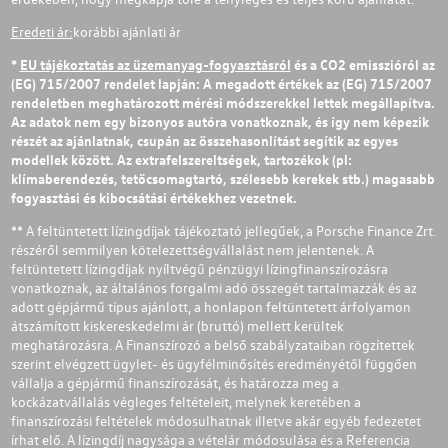
Eredeti ár:
korábbi ajánlati ár
*
EU tájékoztatás az üzemanyag-fogyasztásról
és a CO2 emisszióról az
(EG) 715/2007 rendelet lapján: A megadott értékek az (EG) 715/2007
rendeletben meghatározott mérési módszerekkel lettek megállapítva.
Az adatok nem egy bizonyos autóra vonatkoznak, és így nem képezik
részét az ajánlatnak, csupán az összehasonlítást segítik az egyes
modellek között. Az extrafelszereltségek, tartozékok (pl:
klímaberendezés, tetőcsomagtartó, szélesebb kerekek stb.) magasabb
fogyasztási és kibocsátási értékekhez vezetnek.
** A feltüntetett lízingdíjak tájékoztató jellegűek, a Porsche Finance Zrt.
részéről semmilyen kötelezettségvállalást nem jelentenek. A
feltüntetett lízingdíjak nyíltvégű pénzügyi lízingfinanszírozásra
vonatkoznak, az általános forgalmi adó összegét tartalmazzák és az
adott gépjármű típus ajánlott, a honlapon feltüntetett árfolyamon
átszámított kiskereskedelmi ár (bruttó) mellett kerültek
meghatározásra. A Finanszírozó a belső szabályzataiban rögzítettek
szerint elvégzett ügylet- és ügyfélminősítés eredményétől függően
vállalja a gépjármű finanszírozását, és határozza meg a
kockázatvállalás végleges feltételeit, melynek keretében a
finanszírozási feltételek módosulhatnak illetve akár egyéb fedezetet
írhat elő. A lízingdíj nagysága a vételár módosulása és a Referencia