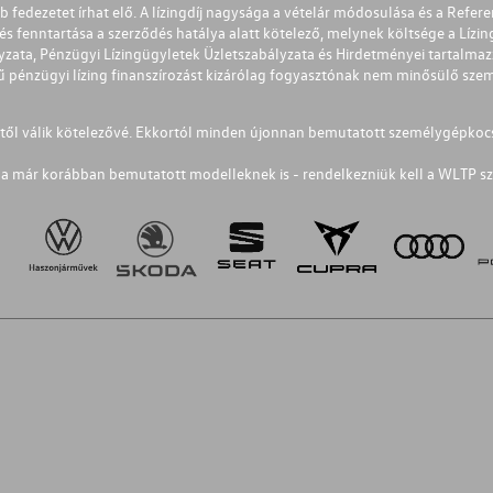
éb fedezetet írhat elő. A lízingdíj nagysága a vételár módosulása és a Re
s fenntartása a szerződés hatálya alatt kötelező, melynek költsége a Lízing
ályzata, Pénzügyi Lízingügyletek Üzletszabályzata és Hirdetményei tartalma
 pénzügyi lízing finanszírozást kizárólag fogyasztónak nem minősülő szemé
1-től válik kötelezővé. Ekkortól minden újonnan bemutatott személygépkoc
a már korábban bemutatott modelleknek is - rendelkezniük kell a WLTP sz