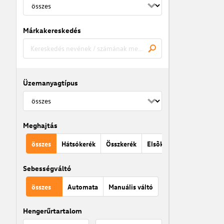
Márkakereskedés
Üzemanyagtípus
Meghajtás
összes
Hátsókerék
Összkerék
Elsõkerék
Sebességváltó
összes
Automata
Manuális váltó
Hengerűrtartalom