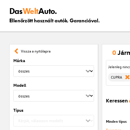
Das
Welt
Auto.
Ellenőrzött használt autók. Garanciával.
0
Jár
Vissza a nyitólapra
Márka
Jelenleg ninc
CUPRA
Modell
Keressen
Típus
Minden típus
Terramar