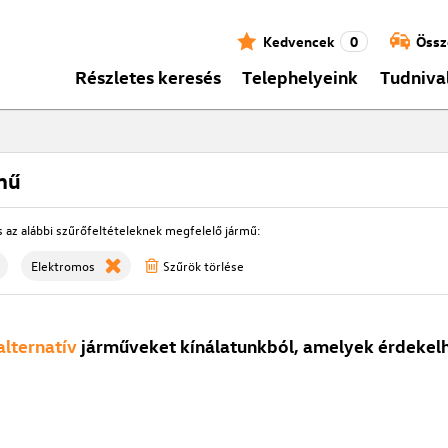
Kedvencek
0
Össz
Részletes keresés
Telephelyeink
Tudniva
mű
s az alábbi szűrőfeltételeknek megfelelő jármű:
Elektromos
Szűrök törlése
alternatív
járműveket kínálatunkból, amelyek érdekelh