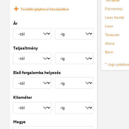
Formentor
További gépkocsi hozzáadása
Leon Kombi
Ár
Leon
Tavascan
Ateca
Teljesítmény
Born
* Jogi nyilatk
Első forgalomba helyezés
Kilométer
Megye