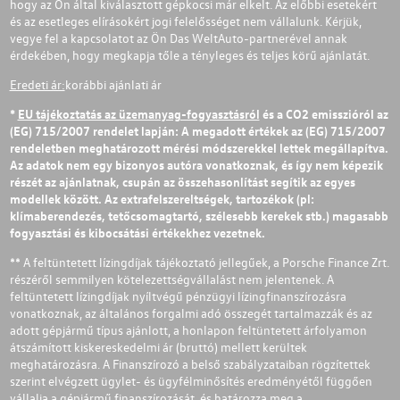
hogy az Ön által kiválasztott gépkocsi már elkelt. Az előbbi esetekért
és az esetleges elírásokért jogi felelősséget nem vállalunk. Kérjük,
vegye fel a kapcsolatot az Ön Das WeltAuto-partnerével annak
érdekében, hogy megkapja tőle a tényleges és teljes körű ajánlatát.
Eredeti ár:
korábbi ajánlati ár
*
EU tájékoztatás az üzemanyag-fogyasztásról
és a CO2 emisszióról az
(EG) 715/2007 rendelet lapján: A megadott értékek az (EG) 715/2007
rendeletben meghatározott mérési módszerekkel lettek megállapítva.
Az adatok nem egy bizonyos autóra vonatkoznak, és így nem képezik
részét az ajánlatnak, csupán az összehasonlítást segítik az egyes
modellek között. Az extrafelszereltségek, tartozékok (pl:
klímaberendezés, tetőcsomagtartó, szélesebb kerekek stb.) magasabb
fogyasztási és kibocsátási értékekhez vezetnek.
** A feltüntetett lízingdíjak tájékoztató jellegűek, a Porsche Finance Zrt.
részéről semmilyen kötelezettségvállalást nem jelentenek. A
feltüntetett lízingdíjak nyíltvégű pénzügyi lízingfinanszírozásra
vonatkoznak, az általános forgalmi adó összegét tartalmazzák és az
adott gépjármű típus ajánlott, a honlapon feltüntetett árfolyamon
átszámított kiskereskedelmi ár (bruttó) mellett kerültek
meghatározásra. A Finanszírozó a belső szabályzataiban rögzítettek
szerint elvégzett ügylet- és ügyfélminősítés eredményétől függően
vállalja a gépjármű finanszírozását, és határozza meg a