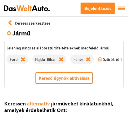
Das
Welt
Auto.
Bejelentkezés
Keresés szerkesztése
0
Jármű
Jelenleg nincs az alábbi szűrőfeltételeknek megfelelő jármű:
Ford
Hajdú-Bihar
Fehér
Szűrök törlése
Kereső ügynök aktiválása
Keressen
alternatív
járműveket kínálatunkból,
amelyek érdekelhetik Önt: