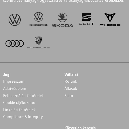
szerinti üzemanyag-fogyasztási és károsanyag-kibocsátási értékekkel.
Jogi
Vállalat
Impresszum
Rólunk
Adatvédelem
Állások
Felhasználási feltételek
Sajtó
Cookie tájékoztato
Linkelési feltételek
Compliance & Integrity
Közvetlen keresés