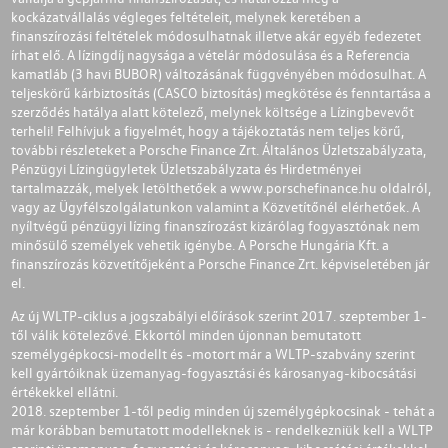
kockázatvállalás végleges feltételeit, melynek keretében a
finanszírozási feltételek módosulhatnak illetve akár egyéb fedezetet
írhat elő. A lízingdíj nagysága a vételár módosulása és a Referencia
kamatláb (3 havi BUBOR) változásának függvényében módosulhat. A
teljeskörű kárbiztosítás (CASCO biztosítás) megkötése és fenntartása a
szerződés hatálya alatt kötelező, melynek költsége a Lízingbevevőt
terheli! Felhívjuk a figyelmét, hogy a tájékoztatás nem teljes körű,
további részleteket a Porsche Finance Zrt. Általános Üzletszabályzata,
Pénzügyi Lízingügyletek Üzletszabályzata és Hirdetményei
tartalmazzák, melyek letölthetőek a
www.porschefinance.hu
oldalról,
vagy az Ügyfélszolgálatunkon valamint a Közvetítőnél elérhetőek. A
nyíltvégű pénzügyi lízing finanszírozást kizárólag fogyasztónak nem
minősülő személyek vehetik igénybe. A Porsche Hungária Kft. a
finanszírozás közvetítőjeként a Porsche Finance Zrt. képviseletében jár
el.
Az új WLTP-ciklus a jogszabályi előírások szerint 2017. szeptember 1-
től válik kötelezővé. Ekkortól minden újonnan bemutatott
személygépkocsi-modellt és -motort már a WLTP-szabvány szerint
kell gyártóiknak üzemanyag-fogyasztási és károsanyag-kibocsátási
értékekkel ellátni.
2018. szeptember 1-től pedig minden új személygépkocsinak - tehát a
már korábban bemutatott modelleknek is - rendelkezniük kell a WLTP