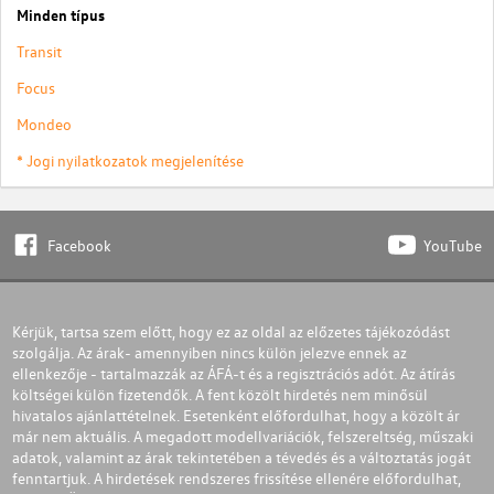
Minden típus
Transit
Focus
Mondeo
* Jogi nyilatkozatok megjelenítése
Facebook
YouTube
Kérjük, tartsa szem előtt, hogy ez az oldal az előzetes tájékozódást
szolgálja. Az árak- amennyiben nincs külön jelezve ennek az
ellenkezője - tartalmazzák az ÁFÁ-t és a regisztrációs adót. Az átírás
költségei külön fizetendők. A fent közölt hirdetés nem minősül
hivatalos ajánlattételnek. Esetenként előfordulhat, hogy a közölt ár
már nem aktuális. A megadott modellvariációk, felszereltség, műszaki
adatok, valamint az árak tekintetében a tévedés és a változtatás jogát
fenntartjuk. A hirdetések rendszeres frissítése ellenére előfordulhat,