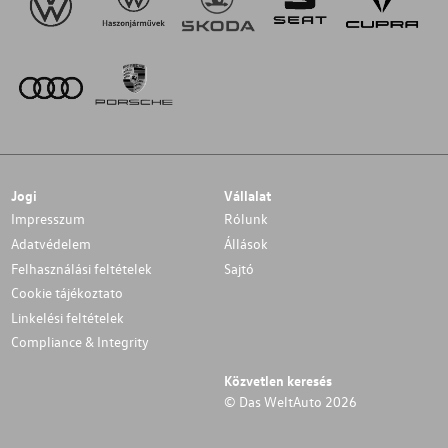
Jogi
Vállalat
Impresszum
Rólunk
Adatvédelem
Állások
Felhasználási feltételek
Sajtó
Cookie tájékoztato
Linkelési feltételek
Compliance & Integrity
Közvetlen keresés
© Das WeltAuto 2026