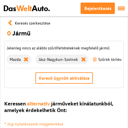
Das
Welt
Auto.
Bejelentkezés
Keresés szerkesztése
0
Jármű
Jelenleg nincs az alábbi szűrőfeltételeknek megfelelő jármű:
Mazda
Jász-Nagykun-Szolnok
Szűrök törlése
Kereső ügynök aktiválása
Keressen
alternatív
járműveket kínálatunkból,
amelyek érdekelhetik Önt:
* Jogi nyilatkozatok megjelenítése