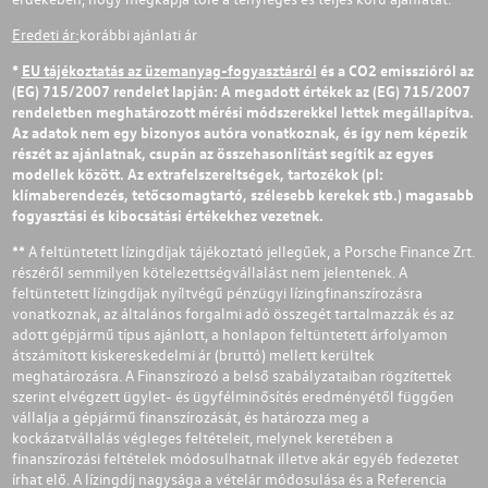
Eredeti ár:
korábbi ajánlati ár
*
EU tájékoztatás az üzemanyag-fogyasztásról
és a CO2 emisszióról az
(EG) 715/2007 rendelet lapján: A megadott értékek az (EG) 715/2007
rendeletben meghatározott mérési módszerekkel lettek megállapítva.
Az adatok nem egy bizonyos autóra vonatkoznak, és így nem képezik
részét az ajánlatnak, csupán az összehasonlítást segítik az egyes
modellek között. Az extrafelszereltségek, tartozékok (pl:
klímaberendezés, tetőcsomagtartó, szélesebb kerekek stb.) magasabb
fogyasztási és kibocsátási értékekhez vezetnek.
** A feltüntetett lízingdíjak tájékoztató jellegűek, a Porsche Finance Zrt.
részéről semmilyen kötelezettségvállalást nem jelentenek. A
feltüntetett lízingdíjak nyíltvégű pénzügyi lízingfinanszírozásra
vonatkoznak, az általános forgalmi adó összegét tartalmazzák és az
adott gépjármű típus ajánlott, a honlapon feltüntetett árfolyamon
átszámított kiskereskedelmi ár (bruttó) mellett kerültek
meghatározásra. A Finanszírozó a belső szabályzataiban rögzítettek
szerint elvégzett ügylet- és ügyfélminősítés eredményétől függően
vállalja a gépjármű finanszírozását, és határozza meg a
kockázatvállalás végleges feltételeit, melynek keretében a
finanszírozási feltételek módosulhatnak illetve akár egyéb fedezetet
írhat elő. A lízingdíj nagysága a vételár módosulása és a Referencia