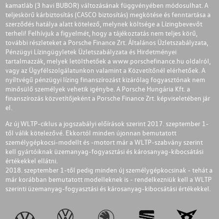
kamatláb (3 havi BUBOR) változásának függvényében módosulhat. A
teljeskörű kárbiztosítás (CASCO biztosítás) megkötése és fenntartása a
szerződés hatálya alatt kötelező, melynek költsége a Lízingbevevőt
terheli! Felhívjuk a figyelmét, hogy a tájékoztatás nem teljes körű,
további részleteket a Porsche Finance Zrt. Általános Üzletszabályzata,
Pénzügyi Lízingügyletek Üzletszabályzata és Hirdetményei
tartalmazzák, melyek letölthetőek a
www.porschefinance.hu
oldalról,
vagy az Ügyfélszolgálatunkon valamint a Közvetítőnél elérhetőek. A
nyíltvégű pénzügyi lízing finanszírozást kizárólag fogyasztónak nem
minősülő személyek vehetik igénybe. A Porsche Hungária Kft. a
finanszírozás közvetítőjeként a Porsche Finance Zrt. képviseletében jár
el.
Az új WLTP-ciklus a jogszabályi előírások szerint 2017. szeptember 1-
től válik kötelezővé. Ekkortól minden újonnan bemutatott
személygépkocsi-modellt és -motort már a WLTP-szabvány szerint
kell gyártóiknak üzemanyag-fogyasztási és károsanyag-kibocsátási
értékekkel ellátni.
2018. szeptember 1-től pedig minden új személygépkocsinak - tehát a
már korábban bemutatott modelleknek is - rendelkezniük kell a WLTP
szerinti üzemanyag-fogyasztási és károsanyag-kibocsátási értékekkel.