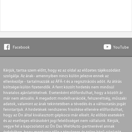
Facebook
YouTube
Kérjük, tartsa szem előtt, hogy ez az oldal az előzetes tájékozódást
szolgálja. Az árak- amennyiben nincs külön jelezve ennek az
ellenkezője - tartalmazzák az ÁFÁ-t és a regisztrációs adót. Az átírás
költségei külön fizetendők. A fent közölt hirdetés nem minősül
hivatalos ajánlattételnek. Esetenként előfordulhat, hogy a közölt ár
már nem aktuális. A megadott modellvariációk, felszereltség, műszaki
adatok, valamint az árak tekintetében a tévedés és a változtatás jogát
fenntartjuk. A hirdetések rendszeres frissítése ellenére előfordulhat,
hogy az Ön által kiválasztott gépkocsi már elkelt. Az előbbi esetekért
és az esetleges elírásokért jogi felelősséget nem vállalunk. Kérjük,
vegye fel a kapcsolatot az Ön Das WeltAuto-partnerével annak
érdekében, hogy megkapja tőle a tényleges és teljes körű ajánlatát.