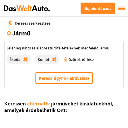
Das
Welt
Auto.
Bejelentkezés
Keresés szerkesztése
0
Jármű
Jelenleg nincs az alábbi szűrőfeltételeknek megfelelő jármű:
Škoda
Kombi
Szűrök törlése
Kereső ügynök aktiválása
Keressen
alternatív
járműveket kínálatunkból,
amelyek érdekelhetik Önt: