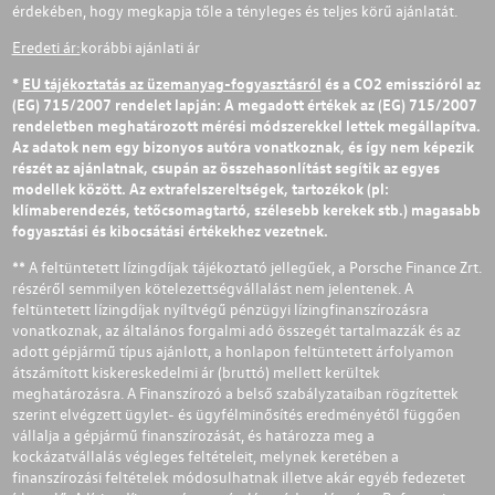
érdekében, hogy megkapja tőle a tényleges és teljes körű ajánlatát.
Eredeti ár:
korábbi ajánlati ár
*
EU tájékoztatás az üzemanyag-fogyasztásról
és a CO2 emisszióról az
(EG) 715/2007 rendelet lapján: A megadott értékek az (EG) 715/2007
rendeletben meghatározott mérési módszerekkel lettek megállapítva.
Az adatok nem egy bizonyos autóra vonatkoznak, és így nem képezik
részét az ajánlatnak, csupán az összehasonlítást segítik az egyes
modellek között. Az extrafelszereltségek, tartozékok (pl:
klímaberendezés, tetőcsomagtartó, szélesebb kerekek stb.) magasabb
fogyasztási és kibocsátási értékekhez vezetnek.
** A feltüntetett lízingdíjak tájékoztató jellegűek, a Porsche Finance Zrt.
részéről semmilyen kötelezettségvállalást nem jelentenek. A
feltüntetett lízingdíjak nyíltvégű pénzügyi lízingfinanszírozásra
vonatkoznak, az általános forgalmi adó összegét tartalmazzák és az
adott gépjármű típus ajánlott, a honlapon feltüntetett árfolyamon
átszámított kiskereskedelmi ár (bruttó) mellett kerültek
meghatározásra. A Finanszírozó a belső szabályzataiban rögzítettek
szerint elvégzett ügylet- és ügyfélminősítés eredményétől függően
vállalja a gépjármű finanszírozását, és határozza meg a
kockázatvállalás végleges feltételeit, melynek keretében a
finanszírozási feltételek módosulhatnak illetve akár egyéb fedezetet