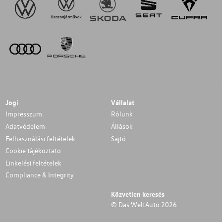
Jogi
Vállalat
Impresszum
Rólunk
Adatvédelem
Állások
Felhasználási feltételek
Sajtó
Cookie tájékoztato
Linkelési feltételek
Compliance & Integrity
Közvetlen keresés
© Das WeltAuto 2026