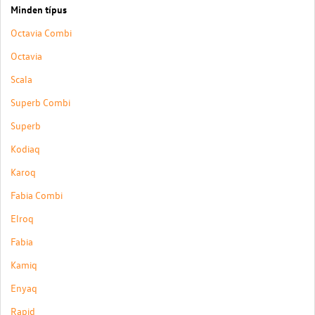
Minden típus
Octavia Combi
Octavia
Scala
Superb Combi
Superb
Kodiaq
Karoq
Fabia Combi
Elroq
Fabia
Kamiq
Enyaq
Rapid