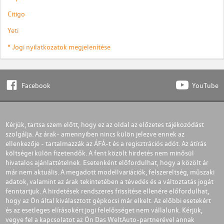
Citigo
Yeti
* Jogi nyilatkozatok megjelenítése
Facebook
YouTube
Kérjük, tartsa szem előtt, hogy ez az oldal az előzetes tájékozódást
szolgálja. Az árak- amennyiben nincs külön jelezve ennek az
ellenkezője - tartalmazzák az ÁFÁ-t és a regisztrációs adót. Az átírás
költségei külön fizetendők. A fent közölt hirdetés nem minősül
hivatalos ajánlattételnek. Esetenként előfordulhat, hogy a közölt ár
már nem aktuális. A megadott modellvariációk, felszereltség, műszaki
adatok, valamint az árak tekintetében a tévedés és a változtatás jogát
fenntartjuk. A hirdetések rendszeres frissítése ellenére előfordulhat,
hogy az Ön által kiválasztott gépkocsi már elkelt. Az előbbi esetekért
és az esetleges elírásokért jogi felelősséget nem vállalunk. Kérjük,
vegye fel a kapcsolatot az Ön Das WeltAuto-partnerével annak