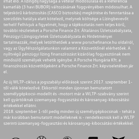
írhat elő. A lízingdíj nagysága a vételár módosulása és a Referencia
kamatláb (3 havi BUBOR) változásának függvényében módosulhat. A
teljeskörű kárbiztosítás (CASCO biztosítás) megkötése és fenntartása a
szerződés hatálya alatt kötelező, melynek költsége a Lízingbevevőt
terheli! Felhívjuk a figyelmét, hogy a tájékoztatás nem teljes körű,
további részleteket a Porsche Finance Zrt. Általános Üzletszabályzata,
Pénzügyi Lízingügyletek Üzletszabályzata és Hirdetményei
tartalmazzák, melyek letölthetőek a
www.porschefinance.hu
oldalról,
vagy az Ügyfélszolgálatunkon valamint a Közvetítőnél elérhetőek. A
nyíltvégű pénzügyi lízing finanszírozást kizárólag fogyasztónak nem
minősülő személyek vehetik igénybe. A Porsche Hungária Kft. a
finanszírozás közvetítőjeként a Porsche Finance Zrt. képviseletében jár
el.
Az új WLTP-ciklus a jogszabályi előírások szerint 2017. szeptember 1-
től válik kötelezővé. Ekkortól minden újonnan bemutatott
személygépkocsi-modellt és -motort már a WLTP-szabvány szerint
kell gyártóiknak üzemanyag-fogyasztási és károsanyag-kibocsátási
értékekkel ellátni.
2018. szeptember 1-től pedig minden új személygépkocsinak - tehát a
már korábban bemutatott modelleknek is - rendelkezniük kell a WLTP
szerinti üzemanyag-fogyasztási és károsanyag-kibocsátási értékekkel.