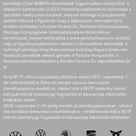
kamatláb (3 havi BUBOR) változásának függvényében módosulhat. A
teljeskörű kárbiztosítás (CASCO biztosítás) megkötése és fenntartása a
szerződés hatálya alatt kötelező, melynek költsége a Lízingbevevőt
terheli! Felhívjuk a figyelmét, hogy a tájékoztatás nem teljes körű,
további részleteket a Porsche Finance Zrt. Általános Üzletszabályzata,
Pénzügyi Lízingügyletek Üzletszabályzata és Hirdetményei
tartalmazzák, melyek letölthetőek a
www.porschefinance.hu
oldalról,
vagy az Ügyfélszolgálatunkon valamint a Közvetítőnél elérhetőek. A
nyíltvégű pénzügyi lízing finanszírozást kizárólag fogyasztónak nem
minősülő személyek vehetik igénybe. A Porsche Hungária Kft. a
finanszírozás közvetítőjeként a Porsche Finance Zrt. képviseletében jár
el.
Az új WLTP-ciklus a jogszabályi előírások szerint 2017. szeptember 1-
től válik kötelezővé. Ekkortól minden újonnan bemutatott
személygépkocsi-modellt és -motort már a WLTP-szabvány szerint
kell gyártóiknak üzemanyag-fogyasztási és károsanyag-kibocsátási
értékekkel ellátni.
2018. szeptember 1-től pedig minden új személygépkocsinak - tehát a
már korábban bemutatott modelleknek is - rendelkezniük kell a WLTP
szerinti üzemanyag-fogyasztási és károsanyag-kibocsátási értékekkel.