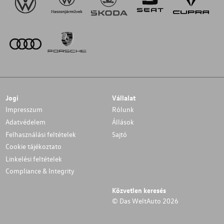
Jogi
Vállalat
Impresszum
Rólunk
Adatvédelem
Állások
Felhasználási feltételek
Sajtó
Cookie tájékoztato
Linkelési feltételek
Compliance & Integrity
Közvetlen keresés
© Das WeltAuto 2026