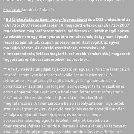
Eredeti ár:
korábbi ajánlati ár
*
EU tájékoztatás az üzemanyag-fogyasztásról
és a CO2 emisszióról az
(EG) 715/2007 rendelet lapján: A megadott értékek az (EG) 715/2007
rendeletben meghatározott mérési módszerekkel lettek megállapítva.
Az adatok nem egy bizonyos autóra vonatkoznak, és így nem képezik
részét az ajánlatnak, csupán az összehasonlítást segítik az egyes
modellek között. Az extrafelszereltségek, tartozékok (pl:
klímaberendezés, tetőcsomagtartó, szélesebb kerekek stb.) magasabb
fogyasztási és kibocsátási értékekhez vezetnek.
** A feltüntetett lízingdíjak tájékoztató jellegűek, a Porsche Finance Zrt.
részéről semmilyen kötelezettségvállalást nem jelentenek. A
feltüntetett lízingdíjak nyíltvégű pénzügyi lízingfinanszírozásra
vonatkoznak, az általános forgalmi adó összegét tartalmazzák és az
adott gépjármű típus ajánlott, a honlapon feltüntetett árfolyamon
átszámított kiskereskedelmi ár (bruttó) mellett kerültek
meghatározásra. A Finanszírozó a belső szabályzataiban rögzítettek
szerint elvégzett ügylet- és ügyfélminősítés eredményétől függően
vállalja a gépjármű finanszírozását, és határozza meg a
kockázatvállalás végleges feltételeit, melynek keretében a
finanszírozási feltételek módosulhatnak illetve akár egyéb fedezetet
írhat elő. A lízingdíj nagysága a vételár módosulása és a Referencia