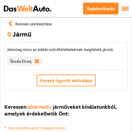
Das
Welt
Auto.
Bejelentkezés
Keresés szerkesztése
0
Jármű
Jelenleg nincs az alábbi szűrőfeltételeknek megfelelő jármű:
Škoda Elroq
Kereső ügynök aktiválása
Keressen
alternatív
járműveket kínálatunkból,
amelyek érdekelhetik Önt:
* Jogi nyilatkozatok megjelenítése