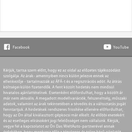
Facebook
YouTube
Kérjük, tartsa szem előtt, hogy ez az oldal az előzetes tájékozódást
szolgálja. Az árak- amennyiben nincs külön jelezve ennek az
ellenkezője - tartalmazzák az ÁFÁ-t és a regisztrációs adót. Az átírás
költségei külön fizetendők. A fent közölt hirdetés nem minősül
hivatalos ajánlattételnek. Esetenként előfordulhat, hogy a közölt ár
már nem aktuális. A megadott modellvariációk, felszereltség, műszaki
adatok, valamint az árak tekintetében a tévedés és a változtatás jogát
fenntartjuk. A hirdetések rendszeres frissítése ellenére előfordulhat,
hogy az Ön által kiválasztott gépkocsi már elkelt. Az előbbi esetekért
és az esetleges elírásokért jogi felelősséget nem vállalunk. Kérjük,
vegye fel a kapcsolatot az Ön Das WeltAuto-partnerével annak
érdekében, hogy megkapja tőle a tényleges és teljes körű ajánlatát.