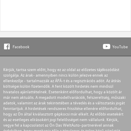
Facebook
YouTube
Kérjük, tartsa szem előtt, hogy ez az oldal az előzetes tájékozódást
szolgálja. Az árak- amennyiben nincs külön jelezve ennek az
ellenkezője - tartalmazzák az ÁFÁ-t és a regisztrációs adót. Az átírás
költségei külön fizetendők. A fent közölt hirdetés nem minősül
hivatalos ajánlattételnek. Esetenként előfordulhat, hogy a közölt ár
már nem aktuális. A megadott modellvariációk, felszereltség, műszaki
adatok, valamint az árak tekintetében a tévedés és a változtatás jogát
fenntartjuk. A hirdetések rendszeres frissítése ellenére előfordulhat,
hogy az Ön által kiválasztott gépkocsi már elkelt. Az előbbi esetekért
és az esetleges elírásokért jogi felelősséget nem vállalunk. Kérjük,
vegye fel a kapcsolatot az Ön Das WeltAuto-partnerével annak
érdekében, hogy megkapja tőle a tényleges és teljes körű ajánlatát.