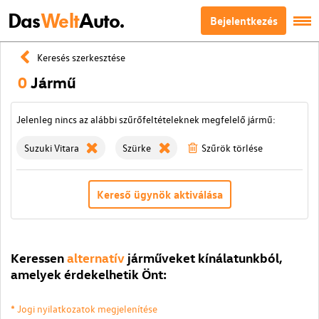
Das
Welt
Auto.
Bejelentkezés
Keresés szerkesztése
0
Jármű
Jelenleg nincs az alábbi szűrőfeltételeknek megfelelő jármű:
Suzuki Vitara
Szürke
Szűrök törlése
Kereső ügynök aktiválása
Keressen
alternatív
járműveket kínálatunkból,
amelyek érdekelhetik Önt:
* Jogi nyilatkozatok megjelenítése