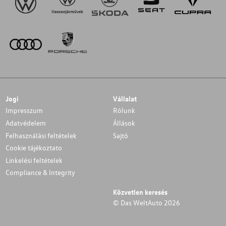
Jogi
Vállalat
Impresszum
Rólunk
Adatvédelem
Állások
Felhasználási feltételek
Sajtó
Cookie tájékoztato
Linkelési feltételek
Compliance & Integrity
Közvetlen keresés
© Das WeltAuto 2026