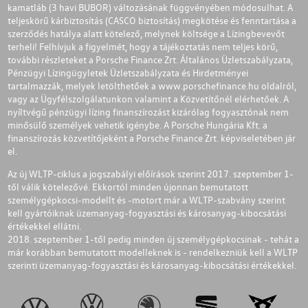
kamatláb (3 havi BUBOR) változásának függvényében módosulhat. A
teljeskörű kárbiztosítás (CASCO biztosítás) megkötése és fenntartása a
szerződés hatálya alatt kötelező, melynek költsége a Lízingbevevőt
terheli! Felhívjuk a figyelmét, hogy a tájékoztatás nem teljes körű,
további részleteket a Porsche Finance Zrt. Általános Üzletszabályzata,
Pénzügyi Lízingügyletek Üzletszabályzata és Hirdetményei
tartalmazzák, melyek letölthetőek a
www.porschefinance.hu
oldalról,
vagy az Ügyfélszolgálatunkon valamint a Közvetítőnél elérhetőek. A
nyíltvégű pénzügyi lízing finanszírozást kizárólag fogyasztónak nem
minősülő személyek vehetik igénybe. A Porsche Hungária Kft. a
finanszírozás közvetítőjeként a Porsche Finance Zrt. képviseletében jár
el.
Az új WLTP-ciklus a jogszabályi előírások szerint 2017. szeptember 1-
től válik kötelezővé. Ekkortól minden újonnan bemutatott
személygépkocsi-modellt és -motort már a WLTP-szabvány szerint
kell gyártóiknak üzemanyag-fogyasztási és károsanyag-kibocsátási
értékekkel ellátni.
2018. szeptember 1-től pedig minden új személygépkocsinak - tehát a
már korábban bemutatott modelleknek is - rendelkezniük kell a WLTP
szerinti üzemanyag-fogyasztási és károsanyag-kibocsátási értékekkel.