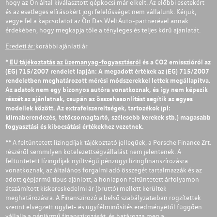
hogy az Ön által kiválasztott gépkocsi már elkelt. Az előbbi esetekért
és az esetleges elírásokért jogi felelősséget nem vállalunk. Kérjük,
vegye fel a kapcsolatot az Ön Das WeltAuto-partnerével annak
érdekében, hogy megkapja tőle a tényleges és teljes körű ajánlatát.
Eredeti ár:
korábbi ajánlati ár
*
EU tájékoztatás az üzemanyag-fogyasztásról
és a CO2 emisszióról az
(EG) 715/2007 rendelet lapján: A megadott értékek az (EG) 715/2007
rendeletben meghatározott mérési módszerekkel lettek megállapítva.
Az adatok nem egy bizonyos autóra vonatkoznak, és így nem képezik
részét az ajánlatnak, csupán az összehasonlítást segítik az egyes
modellek között. Az extrafelszereltségek, tartozékok (pl:
klímaberendezés, tetőcsomagtartó, szélesebb kerekek stb.) magasabb
fogyasztási és kibocsátási értékekhez vezetnek.
** A feltüntetett lízingdíjak tájékoztató jellegűek, a Porsche Finance Zrt.
részéről semmilyen kötelezettségvállalást nem jelentenek. A
feltüntetett lízingdíjak nyíltvégű pénzügyi lízingfinanszírozásra
vonatkoznak, az általános forgalmi adó összegét tartalmazzák és az
adott gépjármű típus ajánlott, a honlapon feltüntetett árfolyamon
átszámított kiskereskedelmi ár (bruttó) mellett kerültek
meghatározásra. A Finanszírozó a belső szabályzataiban rögzítettek
szerint elvégzett ügylet- és ügyfélminősítés eredményétől függően
vállalja a gépjármű finanszírozását, és határozza meg a