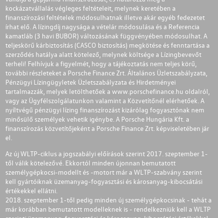
kockázatvállalás végleges feltételeit, melynek keretében a
finanszírozási feltételek módosulhatnak illetve akár egyéb fedezetet
írhat elő. A lízingdíj nagysága a vételár módosulása és a Referencia
kamatláb (3 havi BUBOR) változásának függvényében módosulhat. A
teljeskörű kárbiztosítás (CASCO biztosítás) megkötése és fenntartása a
szerződés hatálya alatt kötelező, melynek költsége a Lízingbevevőt
terheli! Felhívjuk a figyelmét, hogy a tájékoztatás nem teljes körű,
további részleteket a Porsche Finance Zrt. Általános Üzletszabályzata,
Pénzügyi Lízingügyletek Üzletszabályzata és Hirdetményei
tartalmazzák, melyek letölthetőek a
www.porschefinance.hu
oldalról,
vagy az Ügyfélszolgálatunkon valamint a Közvetítőnél elérhetőek. A
nyíltvégű pénzügyi lízing finanszírozást kizárólag fogyasztónak nem
minősülő személyek vehetik igénybe. A Porsche Hungária Kft. a
finanszírozás közvetítőjeként a Porsche Finance Zrt. képviseletében jár
el.
Az új WLTP-ciklus a jogszabályi előírások szerint 2017. szeptember 1-
től válik kötelezővé. Ekkortól minden újonnan bemutatott
személygépkocsi-modellt és -motort már a WLTP-szabvány szerint
kell gyártóiknak üzemanyag-fogyasztási és károsanyag-kibocsátási
értékekkel ellátni.
2018. szeptember 1-től pedig minden új személygépkocsinak - tehát a
már korábban bemutatott modelleknek is - rendelkezniük kell a WLTP