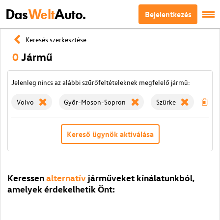
Das
Welt
Auto.
Bejelentkezés
Keresés szerkesztése
0
Jármű
Jelenleg nincs az alábbi szűrőfeltételeknek megfelelő jármű:
Volvo
Győr-Moson-Sopron
Szürke
Szű
Kereső ügynök aktiválása
Keressen
alternatív
járműveket kínálatunkból,
amelyek érdekelhetik Önt: