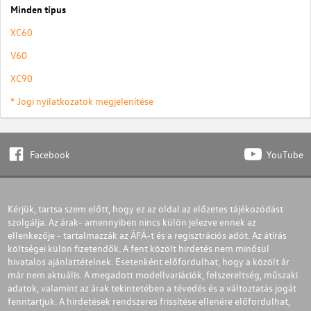
Minden típus
XC60
V60
XC90
* Jogi nyilatkozatok megjelenítése
Facebook
YouTube
Kérjük, tartsa szem előtt, hogy ez az oldal az előzetes tájékozódást
szolgálja. Az árak- amennyiben nincs külön jelezve ennek az
ellenkezője - tartalmazzák az ÁFÁ-t és a regisztrációs adót. Az átírás
költségei külön fizetendők. A fent közölt hirdetés nem minősül
hivatalos ajánlattételnek. Esetenként előfordulhat, hogy a közölt ár
már nem aktuális. A megadott modellvariációk, felszereltség, műszaki
adatok, valamint az árak tekintetében a tévedés és a változtatás jogát
fenntartjuk. A hirdetések rendszeres frissítése ellenére előfordulhat,