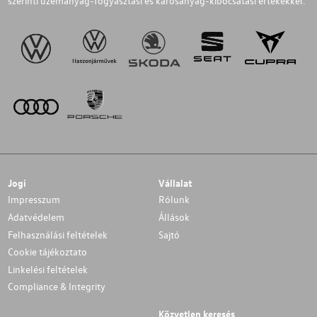
szerinti üzemanyag-fogyasztási és károsanyag-kibocsátási értékekkel.
Jogi
Vállalat
Impresszum
Rólunk
Adatvédelem
Állások
Felhasználási feltételek
Sajtó
Cookie tájékoztato
Linkelési feltételek
Compliance & Integrity
Közvetlen keresés