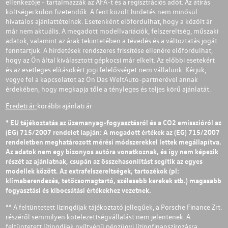
ellenkezője - tartalmazzák az ÁFÁ-t és a regisztrációs adót. Az átírás
költségei külön fizetendők. A fent közölt hirdetés nem minősül
hivatalos ajánlattételnek. Esetenként előfordulhat, hogy a közölt ár
már nem aktuális. A megadott modellvariációk, felszereltség, műszaki
adatok, valamint az árak tekintetében a tévedés és a változtatás jogát
fenntartjuk. A hirdetések rendszeres frissítése ellenére előfordulhat,
hogy az Ön által kiválasztott gépkocsi már elkelt. Az előbbi esetekért
és az esetleges elírásokért jogi felelősséget nem vállalunk. Kérjük,
vegye fel a kapcsolatot az Ön Das WeltAuto-partnerével annak
érdekében, hogy megkapja tőle a tényleges és teljes körű ajánlatát.
Eredeti ár:
korábbi ajánlati ár
*
EU tájékoztatás az üzemanyag-fogyasztásról
és a CO2 emisszióról az
(EG) 715/2007 rendelet lapján: A megadott értékek az (EG) 715/2007
rendeletben meghatározott mérési módszerekkel lettek megállapítva.
Az adatok nem egy bizonyos autóra vonatkoznak, és így nem képezik
részét az ajánlatnak, csupán az összehasonlítást segítik az egyes
modellek között. Az extrafelszereltségek, tartozékok (pl:
klímaberendezés, tetőcsomagtartó, szélesebb kerekek stb.) magasabb
fogyasztási és kibocsátási értékekhez vezetnek.
** A feltüntetett lízingdíjak tájékoztató jellegűek, a Porsche Finance Zrt.
részéről semmilyen kötelezettségvállalást nem jelentenek. A
feltüntetett lízingdíjak nyíltvégű pénzügyi lízingfinanszírozásra