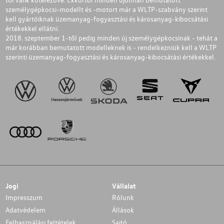
személygépkocsi-modellt és -motort már a WLTP-szabvány szerint
kell gyártóiknak üzemanyag-fogyasztási és károsanyag-kibocsátási
értékekkel ellátni.
2018. szeptember 1-től pedig minden új személygépkocsinak - tehát a
már korábban bemutatott modelleknek is - rendelkezniük kell a WLTP
szerinti üzemanyag-fogyasztási és károsanyag-kibocsátási értékekkel.
Jogi
Vállalat
Impresszum
Rólunk
Adatvédelem
Állások
Felhasználási feltételek
Sajtó