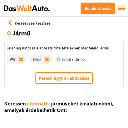
Das
Welt
Auto.
Bejelentkezés
Keresés szerkesztése
0
Jármű
Jelenleg nincs az alábbi szűrőfeltételeknek megfelelő jármű:
VW
Dízel
Szűrök törlése
Kereső ügynök aktiválása
Keressen
alternatív
járműveket kínálatunkból,
amelyek érdekelhetik Önt: