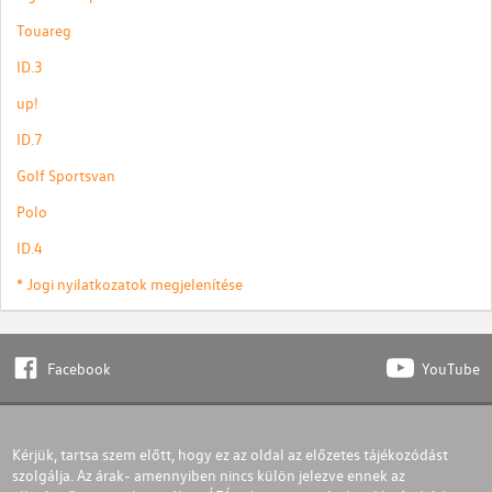
Touareg
ID.3
up!
ID.7
Golf Sportsvan
Polo
ID.4
* Jogi nyilatkozatok megjelenítése
Facebook
YouTube
Kérjük, tartsa szem előtt, hogy ez az oldal az előzetes tájékozódást
szolgálja. Az árak- amennyiben nincs külön jelezve ennek az