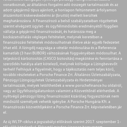
vonatkoznak, az általános forgalmi adó összegét tartalmazzák és az
adott gépjármű típus ajánlott, a honlapon feltüntetett árfolyamon
átszámított kiskereskedelmi ár (bruttó) mellett kerültek
meghatározásra. A Finanszírozó a belső szabályzataiban rögzítettek
szerint elvégzett ügylet- és ügyfélminősítés eredményétől függően
vállalja a gépjármű finanszírozását, és határozza meg a
kockázatvállalás végleges feltételeit, melynek keretében a
finanszírozási feltételek módosulhatnak illetve akár egyéb fedezetet
írhat elő. A lízingdíj nagysága a vételár módosulása és a Referencia
kamatláb (3 havi BUBOR) változásának függvényében módosulhat. A
teljeskörű kárbiztosítás (CASCO biztosítás) megkötése és fenntartása a
szerződés hatálya alatt kötelező, melynek költsége a Lízingbevevőt
terheli! Felhívjuk a figyelmét, hogy a tájékoztatás nem teljes körű,
további részleteket a Porsche Finance Zrt. Általános Üzletszabályzata,
Pénzügyi Lízingügyletek Üzletszabályzata és Hirdetményei
tartalmazzák, melyek letölthetőek a
www.porschefinance.hu
oldalról,
vagy az Ügyfélszolgálatunkon valamint a Közvetítőnél elérhetőek. A
nyíltvégű pénzügyi lízing finanszírozást kizárólag fogyasztónak nem
minősülő személyek vehetik igénybe. A Porsche Hungária Kft. a
finanszírozás közvetítőjeként a Porsche Finance Zrt. képviseletében jár
el.
Az új WLTP-ciklus a jogszabályi előírások szerint 2017. szeptember 1-
től válik kötelezővé. Ekkortól minden újonnan bemutatott