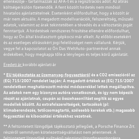
ellenkezője - tartalmazzák az ÁFÁ-t és a regisztrációs adót. Az átírás
költségei külön fizetendők. A fent közölt hirdetés nem minősül
hivatalos ajánlattételnek. Esetenként előfordulhat, hogy a közölt ár
már nem aktuális. A megadott modellvariációk, felszereltség, műszaki
adatok, valamint az árak tekintetében a tévedés és a változtatás jogát
fenntartjuk. A hirdetések rendszeres frissítése ellenére előfordulhat,
hogy az Ön által kiválasztott gépkocsi már elkelt. Az előbbi esetekért
és az esetleges elírásokért jogi felelősséget nem vállalunk. Kérjük,
vegye fel a kapcsolatot az Ön Das WeltAuto-partnerével annak
érdekében, hogy megkapja tőle a tényleges és teljes körű ajánlatát.
Eredeti ár:
korábbi ajánlati ár
*
EU tájékoztatás az üzemanyag-fogyasztásról
és a CO2 emisszióról az
(EG) 715/2007 rendelet lapján: A megadott értékek az (EG) 715/2007
rendeletben meghatározott mérési módszerekkel lettek megállapítva.
Az adatok nem egy bizonyos autóra vonatkoznak, és így nem képezik
részét az ajánlatnak, csupán az összehasonlítást segítik az egyes
modellek között. Az extrafelszereltségek, tartozékok (pl:
klímaberendezés, tetőcsomagtartó, szélesebb kerekek stb.) magasabb
fogyasztási és kibocsátási értékekhez vezetnek.
** A feltüntetett lízingdíjak tájékoztató jellegűek, a Porsche Finance Zrt.
részéről semmilyen kötelezettségvállalást nem jelentenek. A
feltüntetett lízingdíjak nyíltvégű pénzügyi lízingfinanszírozásra