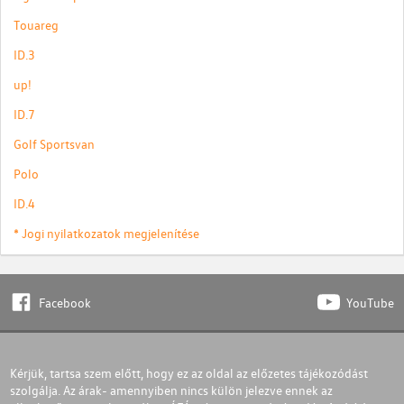
Touareg
ID.3
up!
ID.7
Golf Sportsvan
Polo
ID.4
* Jogi nyilatkozatok megjelenítése
Facebook
YouTube
Kérjük, tartsa szem előtt, hogy ez az oldal az előzetes tájékozódást
szolgálja. Az árak- amennyiben nincs külön jelezve ennek az