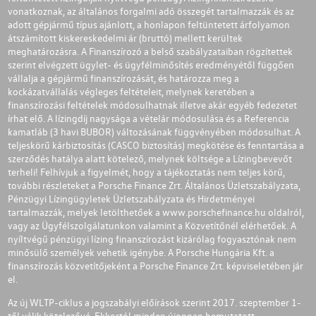
vonatkoznak, az általános forgalmi adó összegét tartalmazzák és az
adott gépjármű típus ajánlott, a honlapon feltüntetett árfolyamon
átszámított kiskereskedelmi ár (bruttó) mellett kerültek
meghatározásra. A Finanszírozó a belső szabályzataiban rögzítettek
szerint elvégzett ügylet- és ügyfélminősítés eredményétől függően
vállalja a gépjármű finanszírozását, és határozza meg a
kockázatvállalás végleges feltételeit, melynek keretében a
finanszírozási feltételek módosulhatnak illetve akár egyéb fedezetet
írhat elő. A lízingdíj nagysága a vételár módosulása és a Referencia
kamatláb (3 havi BUBOR) változásának függvényében módosulhat. A
teljeskörű kárbiztosítás (CASCO biztosítás) megkötése és fenntartása a
szerződés hatálya alatt kötelező, melynek költsége a Lízingbevevőt
terheli! Felhívjuk a figyelmét, hogy a tájékoztatás nem teljes körű,
további részleteket a Porsche Finance Zrt. Általános Üzletszabályzata,
Pénzügyi Lízingügyletek Üzletszabályzata és Hirdetményei
tartalmazzák, melyek letölthetőek a
www.porschefinance.hu
oldalról,
vagy az Ügyfélszolgálatunkon valamint a Közvetítőnél elérhetőek. A
nyíltvégű pénzügyi lízing finanszírozást kizárólag fogyasztónak nem
minősülő személyek vehetik igénybe. A Porsche Hungária Kft. a
finanszírozás közvetítőjeként a Porsche Finance Zrt. képviseletében jár
el.
Az új WLTP-ciklus a jogszabályi előírások szerint 2017. szeptember 1-
től válik kötelezővé. Ekkortól minden újonnan bemutatott