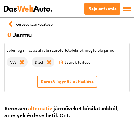
Das
Welt
Auto.
Bejelentkezés
Keresés szerkesztése
0
Jármű
Jelenleg nincs az alábbi szűrőfeltételeknek megfelelő jármű:
VW
Dízel
Szűrök törlése
Kereső ügynök aktiválása
Keressen
alternatív
járműveket kínálatunkból,
amelyek érdekelhetik Önt: