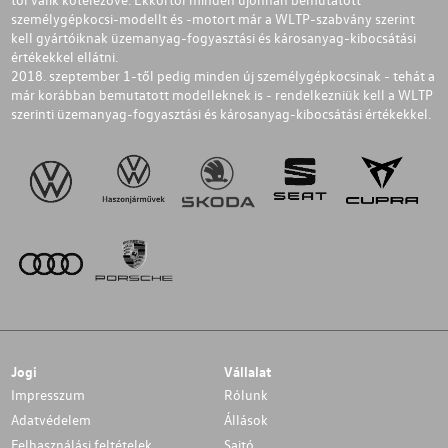
személygépkocsi-modellt és -motort már a WLTP-szabvány szerint
kell gyártóiknak üzemanyag-fogyasztási és károsanyag-kibocsátási
értékekkel ellátni.
2018. szeptember 1-től pedig minden új személygépkocsinak - tehát a
már korábban bemutatott modelleknek is - rendelkezniük kell a WLTP
szerinti üzemanyag-fogyasztási és károsanyag-kibocsátási értékekkel.
Jogi
Vállalat
Impresszum
Rólunk
Adatvédelem
Állások
Felhasználási feltételek
Sajtó