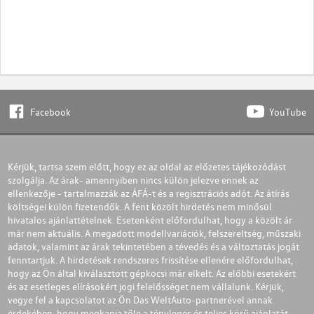
Facebook
YouTube
Kérjük, tartsa szem előtt, hogy ez az oldal az előzetes tájékozódást
szolgálja. Az árak- amennyiben nincs külön jelezve ennek az
ellenkezője - tartalmazzák az ÁFÁ-t és a regisztrációs adót. Az átírás
költségei külön fizetendők. A fent közölt hirdetés nem minősül
hivatalos ajánlattételnek. Esetenként előfordulhat, hogy a közölt ár
már nem aktuális. A megadott modellvariációk, felszereltség, műszaki
adatok, valamint az árak tekintetében a tévedés és a változtatás jogát
fenntartjuk. A hirdetések rendszeres frissítése ellenére előfordulhat,
hogy az Ön által kiválasztott gépkocsi már elkelt. Az előbbi esetekért
és az esetleges elírásokért jogi felelősséget nem vállalunk. Kérjük,
vegye fel a kapcsolatot az Ön Das WeltAuto-partnerével annak
érdekében, hogy megkapja tőle a tényleges és teljes körű ajánlatát.