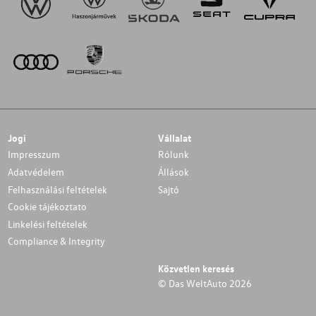
Jogi
Vállalat
Impresszum
Rólunk
Adatvédelem
Állások
Felhasználási feltételek
Sajtó
Cookie tájékoztato
Linkelési feltételek
Compliance & Integrity
Közvetlen keresés
© Das WeltAuto 2026