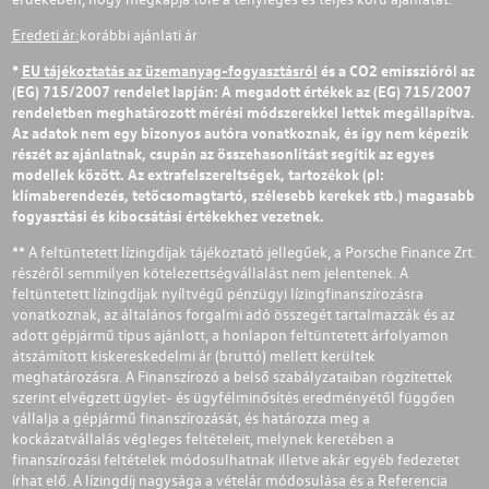
Eredeti ár:
korábbi ajánlati ár
*
EU tájékoztatás az üzemanyag-fogyasztásról
és a CO2 emisszióról az
(EG) 715/2007 rendelet lapján: A megadott értékek az (EG) 715/2007
rendeletben meghatározott mérési módszerekkel lettek megállapítva.
Az adatok nem egy bizonyos autóra vonatkoznak, és így nem képezik
részét az ajánlatnak, csupán az összehasonlítást segítik az egyes
modellek között. Az extrafelszereltségek, tartozékok (pl:
klímaberendezés, tetőcsomagtartó, szélesebb kerekek stb.) magasabb
fogyasztási és kibocsátási értékekhez vezetnek.
** A feltüntetett lízingdíjak tájékoztató jellegűek, a Porsche Finance Zrt.
részéről semmilyen kötelezettségvállalást nem jelentenek. A
feltüntetett lízingdíjak nyíltvégű pénzügyi lízingfinanszírozásra
vonatkoznak, az általános forgalmi adó összegét tartalmazzák és az
adott gépjármű típus ajánlott, a honlapon feltüntetett árfolyamon
átszámított kiskereskedelmi ár (bruttó) mellett kerültek
meghatározásra. A Finanszírozó a belső szabályzataiban rögzítettek
szerint elvégzett ügylet- és ügyfélminősítés eredményétől függően
vállalja a gépjármű finanszírozását, és határozza meg a
kockázatvállalás végleges feltételeit, melynek keretében a
finanszírozási feltételek módosulhatnak illetve akár egyéb fedezetet
írhat elő. A lízingdíj nagysága a vételár módosulása és a Referencia