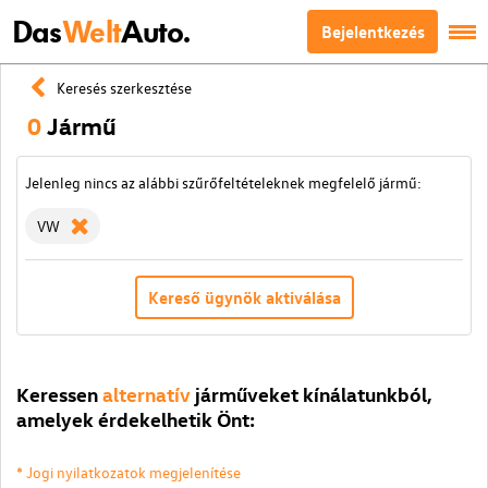
Das
Welt
Auto.
Bejelentkezés
Keresés szerkesztése
0
Jármű
Jelenleg nincs az alábbi szűrőfeltételeknek megfelelő jármű:
VW
Kereső ügynök aktiválása
Keressen
alternatív
járműveket kínálatunkból,
amelyek érdekelhetik Önt:
* Jogi nyilatkozatok megjelenítése