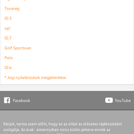
Touareg
ID.3
up!
ID.7
Golf Sportsvan
Polo
ID.4
* Jogi nyilatkozatok megjelenítése
Facebook
YouTube
Kérjük, tartsa szem előtt, hogy ez az oldal az előzetes tájékozódást
szolgálja. Az árak- amennyiben nincs külön jelezve ennek az