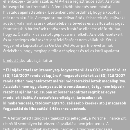
ellenkezője - tartalmazzák az ÁFÁ-t és a regisztrációs adót. Az átírás
költségei külön fizetendők. A fent közölt hirdetés nem minősül
hivatalos ajánlattételnek. Esetenként előfordulhat, hogy a közölt ár
már nem aktuális. A megadott modellvariációk, felszereltség, műszaki
adatok, valamint az árak tekintetében a tévedés és a változtatás jogát
fenntartjuk. A hirdetések rendszeres frissítése ellenére előfordulhat,
hogy az Ön által kiválasztott gépkocsi már elkelt. Az előbbi esetekért
és az esetleges elírásokért jogi felelősséget nem vállalunk. Kérjük,
vegye fel a kapcsolatot az Ön Das WeltAuto-partnerével annak
érdekében, hogy megkapja tőle a tényleges és teljes körű ajánlatát.
Eredeti ár:
korábbi ajánlati ár
*
EU tájékoztatás az üzemanyag-fogyasztásról
és a CO2 emisszióról az
(EG) 715/2007 rendelet lapján: A megadott értékek az (EG) 715/2007
rendeletben meghatározott mérési módszerekkel lettek megállapítva.
Az adatok nem egy bizonyos autóra vonatkoznak, és így nem képezik
részét az ajánlatnak, csupán az összehasonlítást segítik az egyes
modellek között. Az extrafelszereltségek, tartozékok (pl:
klímaberendezés, tetőcsomagtartó, szélesebb kerekek stb.) magasabb
fogyasztási és kibocsátási értékekhez vezetnek.
** A feltüntetett lízingdíjak tájékoztató jellegűek, a Porsche Finance Zrt.
részéről semmilyen kötelezettségvállalást nem jelentenek. A
feltüntetett lízingdíjak nyíltvégű pénzügyi lízingfinanszírozásra