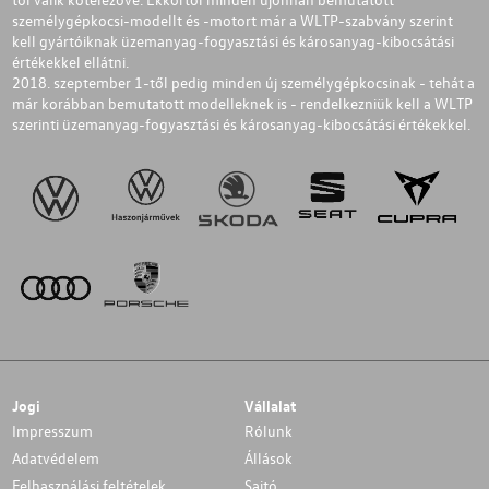
személygépkocsi-modellt és -motort már a WLTP-szabvány szerint
kell gyártóiknak üzemanyag-fogyasztási és károsanyag-kibocsátási
értékekkel ellátni.
2018. szeptember 1-től pedig minden új személygépkocsinak - tehát a
már korábban bemutatott modelleknek is - rendelkezniük kell a WLTP
szerinti üzemanyag-fogyasztási és károsanyag-kibocsátási értékekkel.
Jogi
Vállalat
Impresszum
Rólunk
Adatvédelem
Állások
Felhasználási feltételek
Sajtó