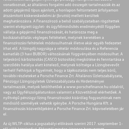
vonatkoznak, az általános forgalmi adó összegét tartalmazzák és az
adott gépjármű típus ajánlott, a honlapon feltüntetett árfolyamon
átszámított kiskereskedelmi ár (bruttó) mellett kerültek
meghatározásra. A Finanszírozó a belső szabályzataiban rögzítettek
szerint elvégzett ügylet- és ügyfélminősítés eredményétől függően
vállalja a gépjármű finanszírozását, és határozza meg a
kockázatvállalás végleges feltételeit, melynek keretében a
finanszírozási feltételek módosulhatnak illetve akár egyéb fedezetet
írhat elő. A lízingdíj nagysága a vételár módosulása és a Referencia
kamatláb (3 havi BUBOR) változásának függvényében módosulhat. A
teljeskörű kárbiztosítás (CASCO biztosítás) megkötése és fenntartása a
szerződés hatálya alatt kötelező, melynek költsége a Lízingbevevőt
terheli! Felhívjuk a figyelmét, hogy a tájékoztatás nem teljes körű,
további részleteket a Porsche Finance Zrt. Általános Üzletszabályzata,
Pénzügyi Lízingügyletek Üzletszabályzata és Hirdetményei
tartalmazzák, melyek letölthetőek a
www.porschefinance.hu
oldalról,
vagy az Ügyfélszolgálatunkon valamint a Közvetítőnél elérhetőek. A
nyíltvégű pénzügyi lízing finanszírozást kizárólag fogyasztónak nem
minősülő személyek vehetik igénybe. A Porsche Hungária Kft. a
finanszírozás közvetítőjeként a Porsche Finance Zrt. képviseletében jár
el.
Az új WLTP-ciklus a jogszabályi előírások szerint 2017. szeptember 1-
től válik kötelezővé. Ekkortól minden újonnan bemutatott