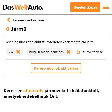
Das
Welt
Auto.
Bejelentkezés
Keresés szerkesztése
0
Jármű
Jelenleg nincs az alábbi szűrőfeltételeknek megfelelő jármű:
VW
Plug-in hibrid benzines
Szűrök törlése
Kereső ügynök aktiválása
Keressen
alternatív
járműveket kínálatunkból,
amelyek érdekelhetik Önt: