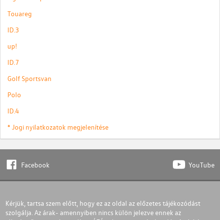
Touareg
ID.3
up!
ID.7
Golf Sportsvan
Polo
ID.4
* Jogi nyilatkozatok megjelenítése
Facebook
YouTube
Kérjük, tartsa szem előtt, hogy ez az oldal az előzetes tájékozódást
szolgálja. Az árak- amennyiben nincs külön jelezve ennek az