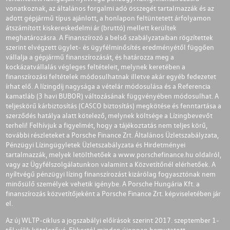
vonatkoznak, az általános forgalmi adó összegét tartalmazzák és az
adott gépjármű típus ajánlott, a honlapon feltüntetett árfolyamon
átszámított kiskereskedelmi ár (bruttó) mellett kerültek
meghatározásra. A Finanszírozó a belső szabályzataiban rögzítettek
szerint elvégzett ügylet- és ügyfélminősítés eredményétől függően
vállalja a gépjármű finanszírozását, és határozza meg a
kockázatvállalás végleges feltételeit, melynek keretében a
finanszírozási feltételek módosulhatnak illetve akár egyéb fedezetet
írhat elő. A lízingdíj nagysága a vételár módosulása és a Referencia
kamatláb (3 havi BUBOR) változásának függvényében módosulhat. A
teljeskörű kárbiztosítás (CASCO biztosítás) megkötése és fenntartása a
szerződés hatálya alatt kötelező, melynek költsége a Lízingbevevőt
terheli! Felhívjuk a figyelmét, hogy a tájékoztatás nem teljes körű,
további részleteket a Porsche Finance Zrt. Általános Üzletszabályzata,
Pénzügyi Lízingügyletek Üzletszabályzata és Hirdetményei
tartalmazzák, melyek letölthetőek a
www.porschefinance.hu
oldalról,
vagy az Ügyfélszolgálatunkon valamint a Közvetítőnél elérhetőek. A
nyíltvégű pénzügyi lízing finanszírozást kizárólag fogyasztónak nem
minősülő személyek vehetik igénybe. A Porsche Hungária Kft. a
finanszírozás közvetítőjeként a Porsche Finance Zrt. képviseletében jár
el.
Az új WLTP-ciklus a jogszabályi előírások szerint 2017. szeptember 1-
től válik kötelezővé. Ekkortól minden újonnan bemutatott