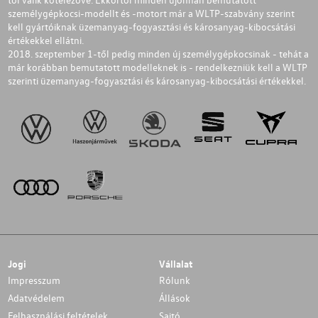
személygépkocsi-modellt és -motort már a WLTP-szabvány szerint
kell gyártóiknak üzemanyag-fogyasztási és károsanyag-kibocsátási
értékekkel ellátni.
2018. szeptember 1-től pedig minden új személygépkocsinak - tehát a
már korábban bemutatott modelleknek is - rendelkezniük kell a WLTP
szerinti üzemanyag-fogyasztási és károsanyag-kibocsátási értékekkel.
Jogi
Vállalat
Impresszum
Rólunk
Adatvédelem
Állások
Felhasználási feltételek
Sajtó