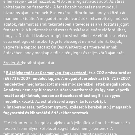
ellenkezője - tartalmazzák az ÁFÁ-t és a regisztrációs adót. Az átírás
költségei külön fizetendők. A fent közölt hirdetés nem minősül
hivatalos ajánlattételnek. Esetenként előfordulhat, hogy a közölt ár
már nem aktuális. A megadott modellvariációk, felszereltség, műszaki
adatok, valamint az árak tekintetében a tévedés és a változtatás jogát
fenntartjuk. A hirdetések rendszeres frissítése ellenére előfordulhat,
hogy az Ön által kiválasztott gépkocsi már elkelt. Az előbbi esetekért
és az esetleges elírásokért jogi felelősséget nem vállalunk. Kérjük,
vegye fel a kapcsolatot az Ön Das WeltAuto-partnerével annak
érdekében, hogy megkapja tőle a tényleges és teljes körű ajánlatát.
Eredeti ár:
korábbi ajánlati ár
*
EU tájékoztatás az üzemanyag-fogyasztásról
és a CO2 emisszióról az
(EG) 715/2007 rendelet lapján: A megadott értékek az (EG) 715/2007
rendeletben meghatározott mérési módszerekkel lettek megállapítva.
Az adatok nem egy bizonyos autóra vonatkoznak, és így nem képezik
részét az ajánlatnak, csupán az összehasonlítást segítik az egyes
modellek között. Az extrafelszereltségek, tartozékok (pl:
klímaberendezés, tetőcsomagtartó, szélesebb kerekek stb.) magasabb
fogyasztási és kibocsátási értékekhez vezetnek.
** A feltüntetett lízingdíjak tájékoztató jellegűek, a Porsche Finance Zrt.
részéről semmilyen kötelezettségvállalást nem jelentenek. A
feltüntetett lízingdíjak nyíltvégű pénzügyi lízingfinanszírozásra