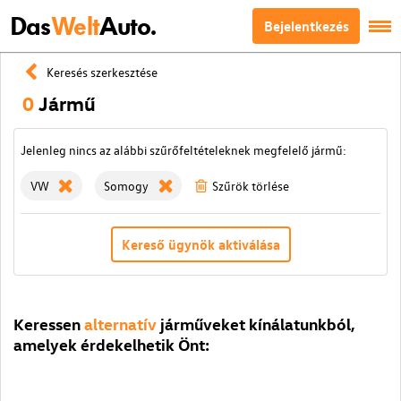
Das
Welt
Auto.
Bejelentkezés
Keresés szerkesztése
0
Jármű
Jelenleg nincs az alábbi szűrőfeltételeknek megfelelő jármű:
VW
Somogy
Szűrök törlése
Kereső ügynök aktiválása
Keressen
alternatív
járműveket kínálatunkból,
amelyek érdekelhetik Önt: