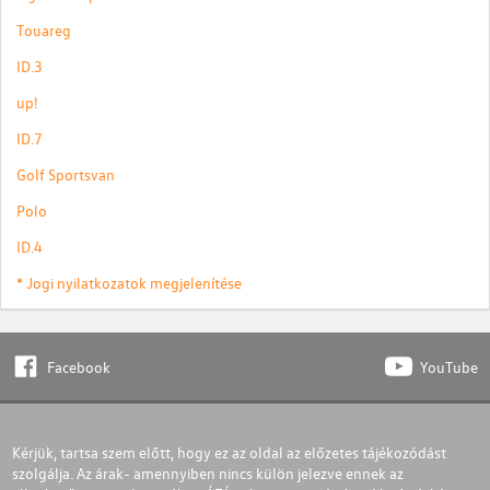
Touareg
ID.3
up!
ID.7
Golf Sportsvan
Polo
ID.4
* Jogi nyilatkozatok megjelenítése
Facebook
YouTube
Kérjük, tartsa szem előtt, hogy ez az oldal az előzetes tájékozódást
szolgálja. Az árak- amennyiben nincs külön jelezve ennek az