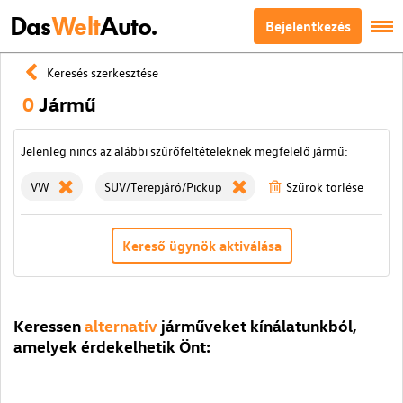
Das
Welt
Auto.
Bejelentkezés
Keresés szerkesztése
0
Jármű
Jelenleg nincs az alábbi szűrőfeltételeknek megfelelő jármű:
VW
SUV/Terepjáró/Pickup
Szűrök törlése
Kereső ügynök aktiválása
Keressen
alternatív
járműveket kínálatunkból,
amelyek érdekelhetik Önt: