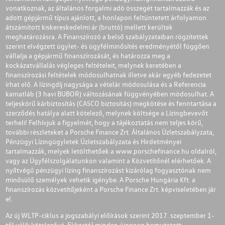
vonatkoznak, az általános forgalmi adó összegét tartalmazzák és az
adott gépjármű típus ajánlott, a honlapon feltüntetett árfolyamon
átszámított kiskereskedelmi ár (bruttó) mellett kerültek
meghatározásra. A Finanszírozó a belső szabályzataiban rögzítettek
szerint elvégzett ügylet- és ügyfélminősítés eredményétől függően
vállalja a gépjármű finanszírozását, és határozza meg a
kockázatvállalás végleges feltételeit, melynek keretében a
finanszírozási feltételek módosulhatnak illetve akár egyéb fedezetet
írhat elő. A lízingdíj nagysága a vételár módosulása és a Referencia
kamatláb (3 havi BUBOR) változásának függvényében módosulhat. A
teljeskörű kárbiztosítás (CASCO biztosítás) megkötése és fenntartása a
szerződés hatálya alatt kötelező, melynek költsége a Lízingbevevőt
terheli! Felhívjuk a figyelmét, hogy a tájékoztatás nem teljes körű,
további részleteket a Porsche Finance Zrt. Általános Üzletszabályzata,
Pénzügyi Lízingügyletek Üzletszabályzata és Hirdetményei
tartalmazzák, melyek letölthetőek a
www.porschefinance.hu
oldalról,
vagy az Ügyfélszolgálatunkon valamint a Közvetítőnél elérhetőek. A
nyíltvégű pénzügyi lízing finanszírozást kizárólag fogyasztónak nem
minősülő személyek vehetik igénybe. A Porsche Hungária Kft. a
finanszírozás közvetítőjeként a Porsche Finance Zrt. képviseletében jár
el.
Az új WLTP-ciklus a jogszabályi előírások szerint 2017. szeptember 1-
től válik kötelezővé. Ekkortól minden újonnan bemutatott