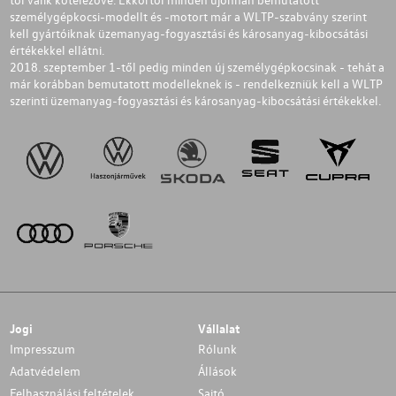
személygépkocsi-modellt és -motort már a WLTP-szabvány szerint
kell gyártóiknak üzemanyag-fogyasztási és károsanyag-kibocsátási
értékekkel ellátni.
2018. szeptember 1-től pedig minden új személygépkocsinak - tehát a
már korábban bemutatott modelleknek is - rendelkezniük kell a WLTP
szerinti üzemanyag-fogyasztási és károsanyag-kibocsátási értékekkel.
Jogi
Vállalat
Impresszum
Rólunk
Adatvédelem
Állások
Felhasználási feltételek
Sajtó