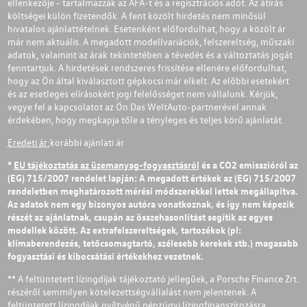
ellenkezője - tartalmazzák az ÁFÁ-t és a regisztrációs adót. Az átírás
költségei külön fizetendők. A fent közölt hirdetés nem minősül
hivatalos ajánlattételnek. Esetenként előfordulhat, hogy a közölt ár
már nem aktuális. A megadott modellvariációk, felszereltség, műszaki
adatok, valamint az árak tekintetében a tévedés és a változtatás jogát
fenntartjuk. A hirdetések rendszeres frissítése ellenére előfordulhat,
hogy az Ön által kiválasztott gépkocsi már elkelt. Az előbbi esetekért
és az esetleges elírásokért jogi felelősséget nem vállalunk. Kérjük,
vegye fel a kapcsolatot az Ön Das WeltAuto-partnerével annak
érdekében, hogy megkapja tőle a tényleges és teljes körű ajánlatát.
Eredeti ár:
korábbi ajánlati ár
*
EU tájékoztatás az üzemanyag-fogyasztásról
és a CO2 emisszióról az
(EG) 715/2007 rendelet lapján: A megadott értékek az (EG) 715/2007
rendeletben meghatározott mérési módszerekkel lettek megállapítva.
Az adatok nem egy bizonyos autóra vonatkoznak, és így nem képezik
részét az ajánlatnak, csupán az összehasonlítást segítik az egyes
modellek között. Az extrafelszereltségek, tartozékok (pl:
klímaberendezés, tetőcsomagtartó, szélesebb kerekek stb.) magasabb
fogyasztási és kibocsátási értékekhez vezetnek.
** A feltüntetett lízingdíjak tájékoztató jellegűek, a Porsche Finance Zrt.
részéről semmilyen kötelezettségvállalást nem jelentenek. A
feltüntetett lízingdíjak nyíltvégű pénzügyi lízingfinanszírozásra