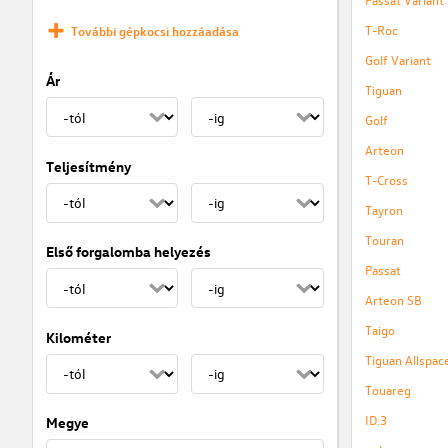
T-Roc
További gépkocsi hozzáadása
Golf Variant
Ár
Tiguan
Golf
Arteon
Teljesítmény
T-Cross
Tayron
Touran
Első forgalomba helyezés
Passat
Arteon SB
Taigo
Kilométer
Tiguan Allspac
Touareg
ID.3
Megye