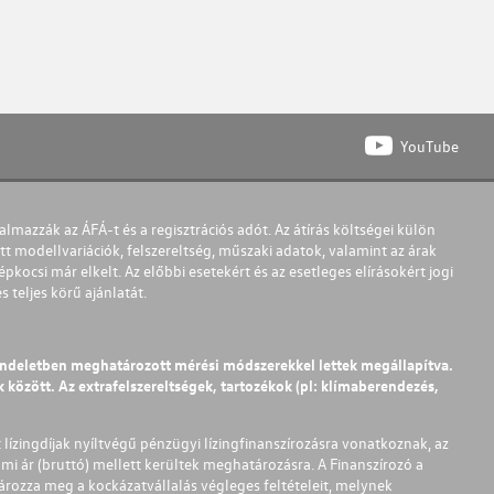
YouTube
almazzák az ÁFÁ-t és a regisztrációs adót. Az átírás költségei külön
t modellvariációk, felszereltség, műszaki adatok, valamint az árak
pkocsi már elkelt. Az előbbi esetekért és az esetleges elírásokért jogi
teljes körű ajánlatát.
endeletben meghatározott mérési módszerekkel lettek megállapítva.
között. Az extrafelszereltségek, tartozékok (pl: klímaberendezés,
t lízingdíjak nyíltvégű pénzügyi lízingfinanszírozásra vonatkoznak, az
mi ár (bruttó) mellett kerültek meghatározásra. A Finanszírozó a
ározza meg a kockázatvállalás végleges feltételeit, melynek