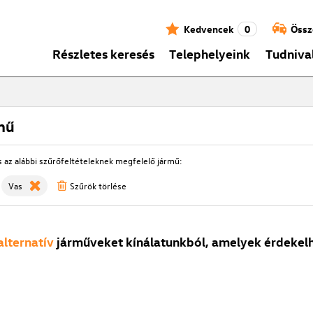
Kedvencek
0
Össz
Részletes keresés
Telephelyeink
Tudniva
mű
s az alábbi szűrőfeltételeknek megfelelő jármű:
Vas
Szűrök törlése
alternatív
járműveket kínálatunkból, amelyek érdekelh