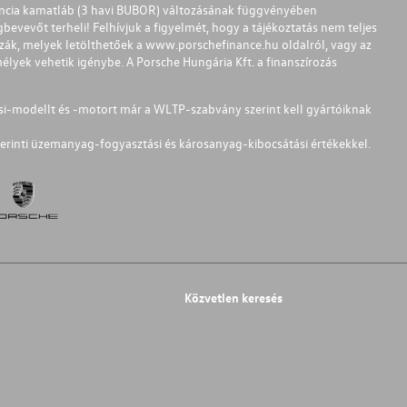
ferencia kamatláb (3 havi BUBOR) változásának függvényében
bevevőt terheli! Felhívjuk a figyelmét, hogy a tájékoztatás nem teljes
zzák, melyek letölthetőek a
www.porschefinance.hu
oldalról, vagy az
lyek vehetik igénybe. A Porsche Hungária Kft. a finanszírozás
si-modellt és -motort már a WLTP-szabvány szerint kell gyártóiknak
erinti üzemanyag-fogyasztási és károsanyag-kibocsátási értékekkel.
Közvetlen keresés