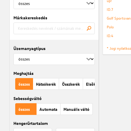
up!
ID.7
Márkakereskedés
Golf Sportsvan
Polo
ID.4
Üzemanyagtípus
* Jogi nyilatk
Meghajtás
összes
Hátsókerék
Összkerék
Elsõkerék
Sebességváltó
összes
Automata
Manuális váltó
Hengerűrtartalom