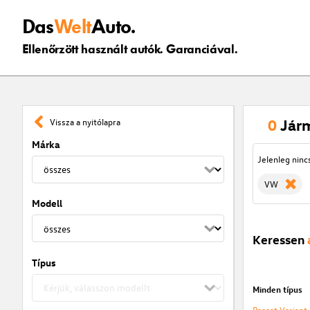
Das
Welt
Auto.
Ellenőrzött használt autók. Garanciával.
0
Jár
Vissza a nyitólapra
Márka
Jelenleg ninc
VW
Modell
Keressen
Típus
Minden típus
Passat Variant