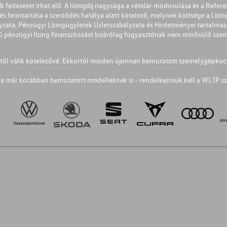
éb fedezetet írhat elő. A lízingdíj nagysága a vételár módosulása és a Re
s fenntartása a szerződés hatálya alatt kötelező, melynek költsége a Lízing
ályzata, Pénzügyi Lízingügyletek Üzletszabályzata és Hirdetményei tartalma
 pénzügyi lízing finanszírozást kizárólag fogyasztónak nem minősülő szemé
1-től válik kötelezővé. Ekkortól minden újonnan bemutatott személygépkoc
a már korábban bemutatott modelleknek is - rendelkezniük kell a WLTP sz