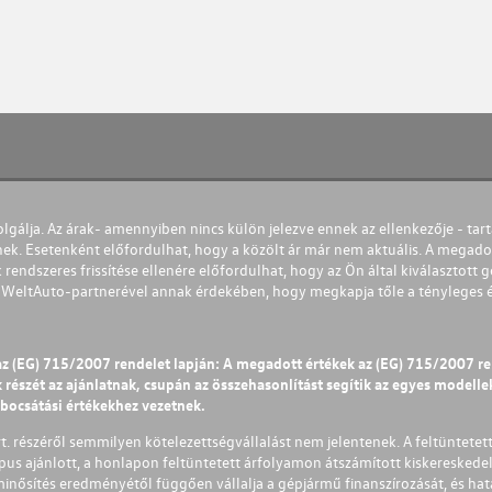
olgálja. Az árak- amennyiben nincs külön jelezve ennek az ellenkezője - tart
nek. Esetenként előfordulhat, hogy a közölt ár már nem aktuális. A megadot
 rendszeres frissítése ellenére előfordulhat, hogy az Ön által kiválasztott gé
s WeltAuto-partnerével annak érdekében, hogy megkapja tőle a tényleges és 
az (EG) 715/2007 rendelet lapján: A megadott értékek az (EG) 715/2007 r
észét az ajánlatnak, csupán az összehasonlítást segítik az egyes modellek 
ibocsátási értékekhez vezetnek.
Zrt. részéről semmilyen kötelezettségvállalást nem jelentenek. A feltüntetet
pus ajánlott, a honlapon feltüntetett árfolyamon átszámított kiskereskedel
lminősítés eredményétől függően vállalja a gépjármű finanszírozását, és hat