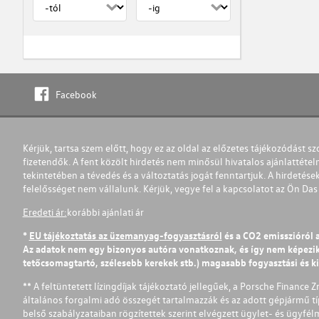
Facebook
Kérjük, tartsa szem előtt, hogy ez az oldal az előzetes tájékozódást sz
fizetendők. A fent közölt hirdetés nem minősül hivatalos ajánlattétel
tekintetében a tévedés és a változtatás jogát fenntartjuk. A hirdetések
felelősséget nem vállalunk. Kérjük, vegye fel a kapcsolatot az Ön Da
Eredeti ár:
korábbi ajánlati ár
*
EU tájékoztatás az üzemanyag-fogyasztásról
és a CO2 emisszióról 
Az adatok nem egy bizonyos autóra vonatkoznak, és így nem képezik r
tetőcsomagtartó, szélesebb kerekek stb.) magasabb fogyasztási és k
** A feltüntetett lízingdíjak tájékoztató jellegűek, a Porsche Finance 
általános forgalmi adó összegét tartalmazzák és az adott gépjármű tí
belső szabályzataiban rögzítettek szerint elvégzett ügylet- és ügyfé