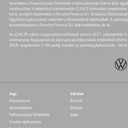
keretében a finanszírozási feltételek módosulhatnak illetve akár egy
módosulhat. A teljeskörű kárbiztosítás (CASCO biztosítás) megkötése é
körű, további részleteket a Porsche Finance Zrt. Általános Üzletszab
Ügyfélszolgálatunkon valamint a Közvetítőnél elérhetőek. A nyíltvégű
közvetítőjeként a Porsche Finance Zrt. képviseletében jár el.
Az új WLTP-ciklus a jogszabályi előírások szerint 2017. szeptember 
üzemanyag-fogyasztási és károsanyag-kibocsátási értékekkel ellátni.
2018. szeptember 1-től pedig minden új személygépkocsinak - tehát 
Jogi
Vállalat
Impresszum
Rólunk
Adatvédelem
Állások
Felhasználási feltételek
Sajtó
Cookie tájékoztato