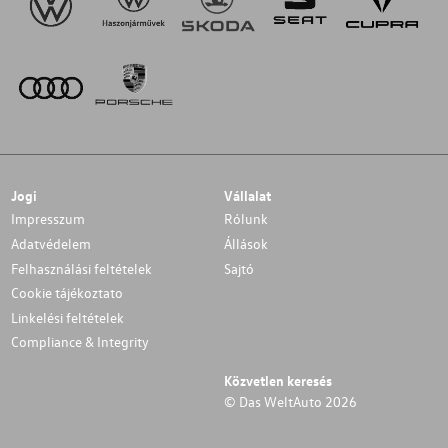
Jogi
Vállalat
Impresszum
Rólunk
Adatvédelem
Állások
Felhasználási feltételek
Sajtó
Cookie tájékoztato
Linkelési feltételek
Compliance & Integrity
Közvetlen keresés
© Das WeltAuto 2026