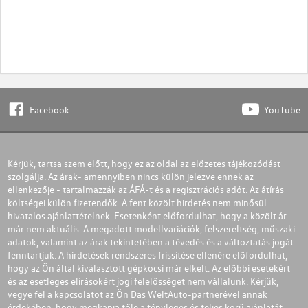
Facebook
YouTube
Kérjük, tartsa szem előtt, hogy ez az oldal az előzetes tájékozódást
szolgálja. Az árak- amennyiben nincs külön jelezve ennek az
ellenkezője - tartalmazzák az ÁFÁ-t és a regisztrációs adót. Az átírás
költségei külön fizetendők. A fent közölt hirdetés nem minősül
hivatalos ajánlattételnek. Esetenként előfordulhat, hogy a közölt ár
már nem aktuális. A megadott modellvariációk, felszereltség, műszaki
adatok, valamint az árak tekintetében a tévedés és a változtatás jogát
fenntartjuk. A hirdetések rendszeres frissítése ellenére előfordulhat,
hogy az Ön által kiválasztott gépkocsi már elkelt. Az előbbi esetekért
és az esetleges elírásokért jogi felelősséget nem vállalunk. Kérjük,
vegye fel a kapcsolatot az Ön Das WeltAuto-partnerével annak
érdekében, hogy megkapja tőle a tényleges és teljes körű ajánlatát.