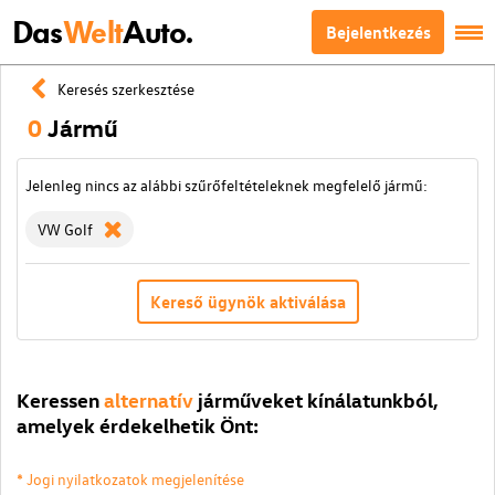
Das
Welt
Auto.
Bejelentkezés
Keresés szerkesztése
0
Jármű
Jelenleg nincs az alábbi szűrőfeltételeknek megfelelő jármű:
VW Golf
Kereső ügynök aktiválása
Keressen
alternatív
járműveket kínálatunkból,
amelyek érdekelhetik Önt:
* Jogi nyilatkozatok megjelenítése