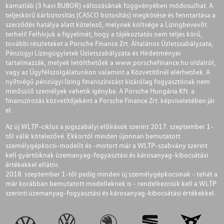
kamatláb (3 havi BUBOR) változásának függvényében módosulhat. A
teljeskörű kárbiztosítás (CASCO biztosítás) megkötése és fenntartása a
szerződés hatálya alatt kötelező, melynek költsége a Lízingbevevőt
terheli! Felhívjuk a figyelmét, hogy a tájékoztatás nem teljes körű,
további részleteket a Porsche Finance Zrt. Általános Üzletszabályzata,
Pénzügyi Lízingügyletek Üzletszabályzata és Hirdetményei
tartalmazzák, melyek letölthetőek a
www.porschefinance.hu
oldalról,
vagy az Ügyfélszolgálatunkon valamint a Közvetítőnél elérhetőek. A
nyíltvégű pénzügyi lízing finanszírozást kizárólag fogyasztónak nem
minősülő személyek vehetik igénybe. A Porsche Hungária Kft. a
finanszírozás közvetítőjeként a Porsche Finance Zrt. képviseletében jár
el.
Az új WLTP-ciklus a jogszabályi előírások szerint 2017. szeptember 1-
től válik kötelezővé. Ekkortól minden újonnan bemutatott
személygépkocsi-modellt és -motort már a WLTP-szabvány szerint
kell gyártóiknak üzemanyag-fogyasztási és károsanyag-kibocsátási
értékekkel ellátni.
2018. szeptember 1-től pedig minden új személygépkocsinak - tehát a
már korábban bemutatott modelleknek is - rendelkezniük kell a WLTP
szerinti üzemanyag-fogyasztási és károsanyag-kibocsátási értékekkel.