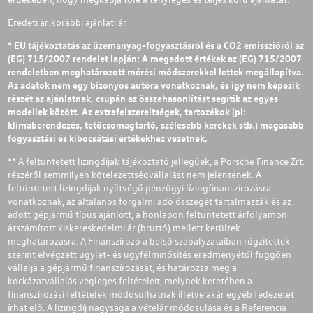
Eredeti ár:
korábbi ajánlati ár
*
EU tájékoztatás az üzemanyag-fogyasztásról
és a CO2 emisszióról az
(EG) 715/2007 rendelet lapján: A megadott értékek az (EG) 715/2007
rendeletben meghatározott mérési módszerekkel lettek megállapítva.
Az adatok nem egy bizonyos autóra vonatkoznak, és így nem képezik
részét az ajánlatnak, csupán az összehasonlítást segítik az egyes
modellek között. Az extrafelszereltségek, tartozékok (pl:
klímaberendezés, tetőcsomagtartó, szélesebb kerekek stb.) magasabb
fogyasztási és kibocsátási értékekhez vezetnek.
** A feltüntetett lízingdíjak tájékoztató jellegűek, a Porsche Finance Zrt.
részéről semmilyen kötelezettségvállalást nem jelentenek. A
feltüntetett lízingdíjak nyíltvégű pénzügyi lízingfinanszírozásra
vonatkoznak, az általános forgalmi adó összegét tartalmazzák és az
adott gépjármű típus ajánlott, a honlapon feltüntetett árfolyamon
átszámított kiskereskedelmi ár (bruttó) mellett kerültek
meghatározásra. A Finanszírozó a belső szabályzataiban rögzítettek
szerint elvégzett ügylet- és ügyfélminősítés eredményétől függően
vállalja a gépjármű finanszírozását, és határozza meg a
kockázatvállalás végleges feltételeit, melynek keretében a
finanszírozási feltételek módosulhatnak illetve akár egyéb fedezetet
írhat elő. A lízingdíj nagysága a vételár módosulása és a Referencia