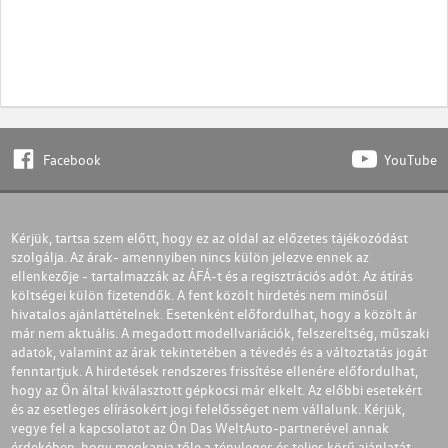
Facebook
YouTube
Kérjük, tartsa szem előtt, hogy ez az oldal az előzetes tájékozódást
szolgálja. Az árak- amennyiben nincs külön jelezve ennek az
ellenkezője - tartalmazzák az ÁFÁ-t és a regisztrációs adót. Az átírás
költségei külön fizetendők. A fent közölt hirdetés nem minősül
hivatalos ajánlattételnek. Esetenként előfordulhat, hogy a közölt ár
már nem aktuális. A megadott modellvariációk, felszereltség, műszaki
adatok, valamint az árak tekintetében a tévedés és a változtatás jogát
fenntartjuk. A hirdetések rendszeres frissítése ellenére előfordulhat,
hogy az Ön által kiválasztott gépkocsi már elkelt. Az előbbi esetekért
és az esetleges elírásokért jogi felelősséget nem vállalunk. Kérjük,
vegye fel a kapcsolatot az Ön Das WeltAuto-partnerével annak
érdekében, hogy megkapja tőle a tényleges és teljes körű ajánlatát.