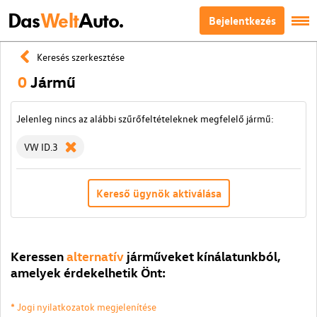
Das
Welt
Auto.
Bejelentkezés
Keresés szerkesztése
0
Jármű
Jelenleg nincs az alábbi szűrőfeltételeknek megfelelő jármű:
VW ID.3
Kereső ügynök aktiválása
Keressen
alternatív
járműveket kínálatunkból,
amelyek érdekelhetik Önt:
* Jogi nyilatkozatok megjelenítése