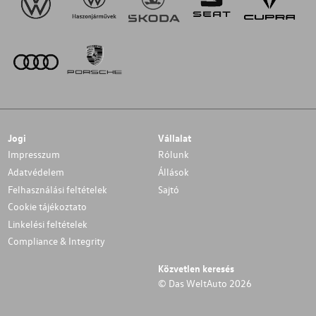
Jogi
Vállalat
Impresszum
Rólunk
Adatvédelem
Állások
Felhasználási feltételek
Sajtó
Cookie tájékoztato
Linkelési feltételek
Compliance & Integrity
Közvetlen keresés
© Das WeltAuto 2026