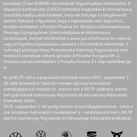
kamatláb (3 havi BUBOR) változásának függvényében módosulhat. A
teljeskörű kárbiztosítás (CASCO biztosítás) megkötése és fenntartása a
szerződés hatálya alatt kötelező, melynek költsége a Lízingbevevőt
terheli! Felhívjuk a figyelmét, hogy a tájékoztatás nem teljes körű,
további részleteket a Porsche Finance Zrt. Általános Üzletszabályzata,
Pénzügyi Lízingügyletek Üzletszabályzata és Hirdetményei
tartalmazzák, melyek letölthetőek a
www.porschefinance.hu
oldalról,
vagy az Ügyfélszolgálatunkon valamint a Közvetítőnél elérhetőek. A
nyíltvégű pénzügyi lízing finanszírozást kizárólag fogyasztónak nem
minősülő személyek vehetik igénybe. A Porsche Hungária Kft. a
finanszírozás közvetítőjeként a Porsche Finance Zrt. képviseletében jár
el.
Az új WLTP-ciklus a jogszabályi előírások szerint 2017. szeptember 1-
től válik kötelezővé. Ekkortól minden újonnan bemutatott
személygépkocsi-modellt és -motort már a WLTP-szabvány szerint
kell gyártóiknak üzemanyag-fogyasztási és károsanyag-kibocsátási
értékekkel ellátni.
2018. szeptember 1-től pedig minden új személygépkocsinak - tehát a
már korábban bemutatott modelleknek is - rendelkezniük kell a WLTP
szerinti üzemanyag-fogyasztási és károsanyag-kibocsátási értékekkel.