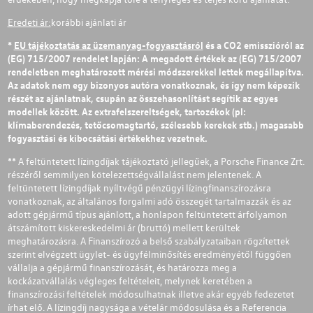
Eredeti ár:
korábbi ajánlati ár
*
EU tájékoztatás az üzemanyag-fogyasztásról
és a CO2 emisszióról az
(EG) 715/2007 rendelet lapján: A megadott értékek az (EG) 715/2007
rendeletben meghatározott mérési módszerekkel lettek megállapítva.
Az adatok nem egy bizonyos autóra vonatkoznak, és így nem képezik
részét az ajánlatnak, csupán az összehasonlítást segítik az egyes
modellek között. Az extrafelszereltségek, tartozékok (pl:
klímaberendezés, tetőcsomagtartó, szélesebb kerekek stb.) magasabb
fogyasztási és kibocsátási értékekhez vezetnek.
** A feltüntetett lízingdíjak tájékoztató jellegűek, a Porsche Finance Zrt.
részéről semmilyen kötelezettségvállalást nem jelentenek. A
feltüntetett lízingdíjak nyíltvégű pénzügyi lízingfinanszírozásra
vonatkoznak, az általános forgalmi adó összegét tartalmazzák és az
adott gépjármű típus ajánlott, a honlapon feltüntetett árfolyamon
átszámított kiskereskedelmi ár (bruttó) mellett kerültek
meghatározásra. A Finanszírozó a belső szabályzataiban rögzítettek
szerint elvégzett ügylet- és ügyfélminősítés eredményétől függően
vállalja a gépjármű finanszírozását, és határozza meg a
kockázatvállalás végleges feltételeit, melynek keretében a
finanszírozási feltételek módosulhatnak illetve akár egyéb fedezetet
írhat elő. A lízingdíj nagysága a vételár módosulása és a Referencia