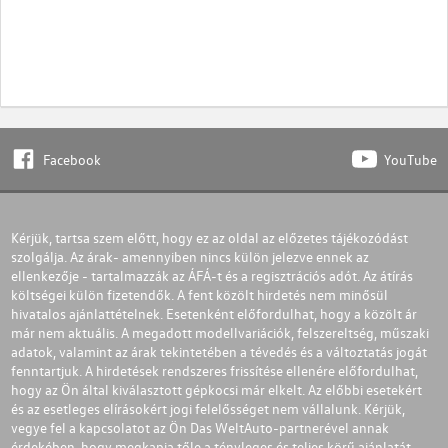
Facebook
YouTube
Kérjük, tartsa szem előtt, hogy ez az oldal az előzetes tájékozódást
szolgálja. Az árak- amennyiben nincs külön jelezve ennek az
ellenkezője - tartalmazzák az ÁFÁ-t és a regisztrációs adót. Az átírás
költségei külön fizetendők. A fent közölt hirdetés nem minősül
hivatalos ajánlattételnek. Esetenként előfordulhat, hogy a közölt ár
már nem aktuális. A megadott modellvariációk, felszereltség, műszaki
adatok, valamint az árak tekintetében a tévedés és a változtatás jogát
fenntartjuk. A hirdetések rendszeres frissítése ellenére előfordulhat,
hogy az Ön által kiválasztott gépkocsi már elkelt. Az előbbi esetekért
és az esetleges elírásokért jogi felelősséget nem vállalunk. Kérjük,
vegye fel a kapcsolatot az Ön Das WeltAuto-partnerével annak
érdekében, hogy megkapja tőle a tényleges és teljes körű ajánlatát.