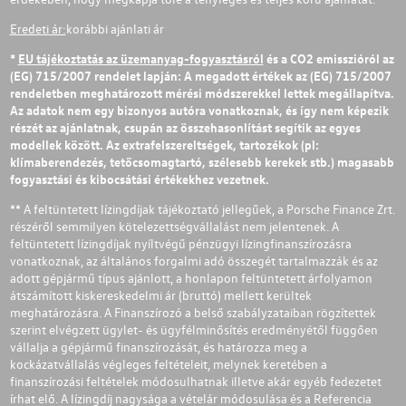
Eredeti ár:
korábbi ajánlati ár
*
EU tájékoztatás az üzemanyag-fogyasztásról
és a CO2 emisszióról az
(EG) 715/2007 rendelet lapján: A megadott értékek az (EG) 715/2007
rendeletben meghatározott mérési módszerekkel lettek megállapítva.
Az adatok nem egy bizonyos autóra vonatkoznak, és így nem képezik
részét az ajánlatnak, csupán az összehasonlítást segítik az egyes
modellek között. Az extrafelszereltségek, tartozékok (pl:
klímaberendezés, tetőcsomagtartó, szélesebb kerekek stb.) magasabb
fogyasztási és kibocsátási értékekhez vezetnek.
** A feltüntetett lízingdíjak tájékoztató jellegűek, a Porsche Finance Zrt.
részéről semmilyen kötelezettségvállalást nem jelentenek. A
feltüntetett lízingdíjak nyíltvégű pénzügyi lízingfinanszírozásra
vonatkoznak, az általános forgalmi adó összegét tartalmazzák és az
adott gépjármű típus ajánlott, a honlapon feltüntetett árfolyamon
átszámított kiskereskedelmi ár (bruttó) mellett kerültek
meghatározásra. A Finanszírozó a belső szabályzataiban rögzítettek
szerint elvégzett ügylet- és ügyfélminősítés eredményétől függően
vállalja a gépjármű finanszírozását, és határozza meg a
kockázatvállalás végleges feltételeit, melynek keretében a
finanszírozási feltételek módosulhatnak illetve akár egyéb fedezetet
írhat elő. A lízingdíj nagysága a vételár módosulása és a Referencia