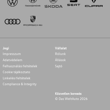
Jogi
Vállalat
Impresszum
Rólunk
Adatvédelem
Állások
Felhasználási feltételek
Sajtó
Cookie tájékoztato
Linkelési feltételek
Compliance & Integrity
Közvetlen keresés
© Das WeltAuto 2026