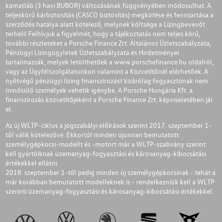
kamatláb (3 havi BUBOR) változásának függvényében módosulhat. A
teljeskörű kárbiztosítás (CASCO biztosítás) megkötése és fenntartása a
szerződés hatálya alatt kötelező, melynek költsége a Lízingbevevőt
terheli! Felhívjuk a figyelmét, hogy a tájékoztatás nem teljes körű,
további részleteket a Porsche Finance Zrt. Általános Üzletszabályzata,
Pénzügyi Lízingügyletek Üzletszabályzata és Hirdetményei
tartalmazzák, melyek letölthetőek a
www.porschefinance.hu
oldalról,
vagy az Ügyfélszolgálatunkon valamint a Közvetítőnél elérhetőek. A
nyíltvégű pénzügyi lízing finanszírozást kizárólag fogyasztónak nem
minősülő személyek vehetik igénybe. A Porsche Hungária Kft. a
finanszírozás közvetítőjeként a Porsche Finance Zrt. képviseletében jár
el.
Az új WLTP-ciklus a jogszabályi előírások szerint 2017. szeptember 1-
től válik kötelezővé. Ekkortól minden újonnan bemutatott
személygépkocsi-modellt és -motort már a WLTP-szabvány szerint
kell gyártóiknak üzemanyag-fogyasztási és károsanyag-kibocsátási
értékekkel ellátni.
2018. szeptember 1-től pedig minden új személygépkocsinak - tehát a
már korábban bemutatott modelleknek is - rendelkezniük kell a WLTP
szerinti üzemanyag-fogyasztási és károsanyag-kibocsátási értékekkel.