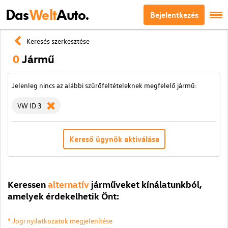
Das
Welt
Auto.
Bejelentkezés
Keresés szerkesztése
0
Jármű
Jelenleg nincs az alábbi szűrőfeltételeknek megfelelő jármű:
VW ID.3
Kereső ügynök aktiválása
Keressen
alternatív
járműveket kínálatunkból,
amelyek érdekelhetik Önt:
* Jogi nyilatkozatok megjelenítése