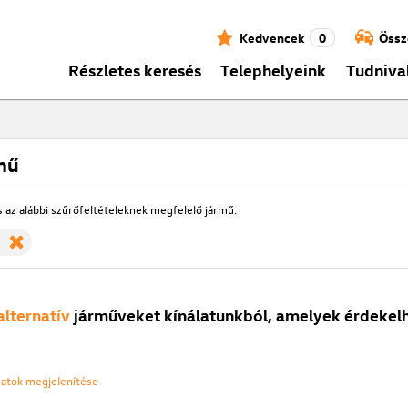
Kedvencek
0
Össz
Részletes keresés
Telephelyeink
Tudniva
mű
s az alábbi szűrőfeltételeknek megfelelő jármű:
alternatív
járműveket kínálatunkból, amelyek érdekelh
ozatok megjelenítése