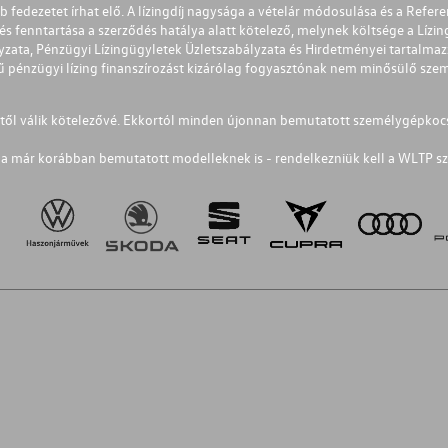
éb fedezetet írhat elő. A lízingdíj nagysága a vételár módosulása és a Re
s fenntartása a szerződés hatálya alatt kötelező, melynek költsége a Lízing
ályzata, Pénzügyi Lízingügyletek Üzletszabályzata és Hirdetményei tartalma
 pénzügyi lízing finanszírozást kizárólag fogyasztónak nem minősülő szemé
1-től válik kötelezővé. Ekkortól minden újonnan bemutatott személygépkoc
a már korábban bemutatott modelleknek is - rendelkezniük kell a WLTP sz