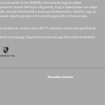
ferencia kamatláb (3 havi BUBOR) változásának függvényében
bevevőt terheli! Felhívjuk a figyelmét, hogy a tájékoztatás nem teljes
zzák, melyek letölthetőek a
www.porschefinance.hu
oldalról, vagy az
lyek vehetik igénybe. A Porsche Hungária Kft. a finanszírozás
si-modellt és -motort már a WLTP-szabvány szerint kell gyártóiknak
erinti üzemanyag-fogyasztási és károsanyag-kibocsátási értékekkel.
Közvetlen keresés