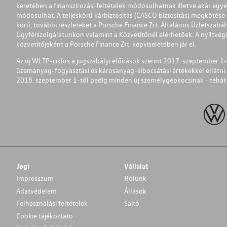
keretében a finanszírozási feltételek módosulhatnak illetve akár egy
módosulhat. A teljeskörű kárbiztosítás (CASCO biztosítás) megkötése é
körű, további részleteket a Porsche Finance Zrt. Általános Üzletszab
Ügyfélszolgálatunkon valamint a Közvetítőnél elérhetőek. A nyíltvégű
közvetítőjeként a Porsche Finance Zrt. képviseletében jár el.
Az új WLTP-ciklus a jogszabályi előírások szerint 2017. szeptember 
üzemanyag-fogyasztási és károsanyag-kibocsátási értékekkel ellátni.
2018. szeptember 1-től pedig minden új személygépkocsinak - tehát 
Jogi
Vállalat
Impresszum
Rólunk
Adatvédelem
Állások
Felhasználási feltételek
Sajtó
Cookie tájékoztato