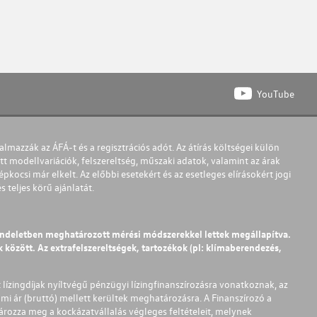
YouTube
almazzák az ÁFÁ-t és a regisztrációs adót. Az átírás költségei külön
t modellvariációk, felszereltség, műszaki adatok, valamint az árak
pkocsi már elkelt. Az előbbi esetekért és az esetleges elírásokért jogi
teljes körű ajánlatát.
endeletben meghatározott mérési módszerekkel lettek megállapítva.
között. Az extrafelszereltségek, tartozékok (pl: klímaberendezés,
t lízingdíjak nyíltvégű pénzügyi lízingfinanszírozásra vonatkoznak, az
mi ár (bruttó) mellett kerültek meghatározásra. A Finanszírozó a
ározza meg a kockázatvállalás végleges feltételeit, melynek