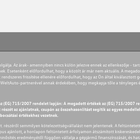
olgálja. Az árak- amennyiben nincs külön jelezve ennek az ellenkezője - tart
nek. Esetenként előfordulhat, hogy a közölt ár már nem aktuális. A megadot
 rendszeres frissítése ellenére előfordulhat, hogy az Ön által kiválasztott gé
s WeltAuto-partnerével annak érdekében, hogy megkapja tőle a tényleges és 
az (EG) 715/2007 rendelet lapján: A megadott értékek az (EG) 715/2007 r
észét az ajánlatnak, csupán az összehasonlítást segítik az egyes modellek 
ibocsátási értékekhez vezetnek.
Zrt. részéről semmilyen kötelezettségvállalást nem jelentenek. A feltüntetet
pus ajánlott, a honlapon feltüntetett árfolyamon átszámított kiskereskedel
lminősítés eredményétől függően vállalja a gépjármű finanszírozását, és hat