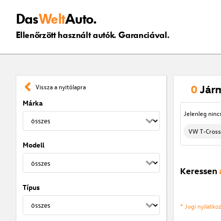
Das
Welt
Auto.
Ellenőrzött használt autók. Garanciával.
0
Jár
Vissza a nyitólapra
Márka
Jelenleg ninc
VW T-Cross
Modell
Keressen
Típus
* Jogi nyilatk