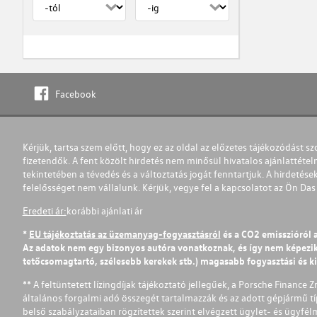
Facebook
Kérjük, tartsa szem előtt, hogy ez az oldal az előzetes tájékozódást sz
fizetendők. A fent közölt hirdetés nem minősül hivatalos ajánlattétel
tekintetében a tévedés és a változtatás jogát fenntartjuk. A hirdetések
felelősséget nem vállalunk. Kérjük, vegye fel a kapcsolatot az Ön Da
Eredeti ár:
korábbi ajánlati ár
*
EU tájékoztatás az üzemanyag-fogyasztásról
és a CO2 emisszióról 
Az adatok nem egy bizonyos autóra vonatkoznak, és így nem képezik r
tetőcsomagtartó, szélesebb kerekek stb.) magasabb fogyasztási és k
** A feltüntetett lízingdíjak tájékoztató jellegűek, a Porsche Finance 
általános forgalmi adó összegét tartalmazzák és az adott gépjármű tí
belső szabályzataiban rögzítettek szerint elvégzett ügylet- és ügyfé