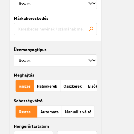
Márkakereskedés
Üzemanyagtípus
Meghajtás
összes
Hátsókerék
Összkerék
Elsõkerék
Sebességváltó
összes
Automata
Manuális váltó
Hengerűrtartalom