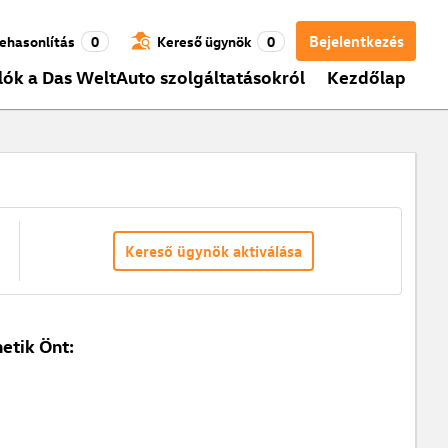
Bejelentkezés
ehasonlítás
0
Kereső ügynök
0
lók a Das WeltAuto szolgáltatásokról
Kezdőlap
Kereső ügynök aktiválása
etik Önt: