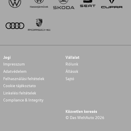
Jogi
Vállalat
Impresszum
Rólunk
Adatvédelem
Állások
Felhasználási feltételek
Sajtó
Cookie tájékoztato
Linkelési feltételek
Compliance & Integrity
Közvetlen keresés
© Das WeltAuto 2026