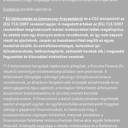
Eredeti ár:
korábbi ajánlati ár
*
EU tájékoztatás az üzemanyag-fogyasztásról
és a CO2 emisszióról az
(EG) 715/2007 rendelet lapján: A megadott értékek az (EG) 715/2007
rendeletben meghatározott mérési módszerekkel lettek megállapítva.
Az adatok nem egy bizonyos autóra vonatkoznak, és így nem képezik
részét az ajánlatnak, csupán az összehasonlítást segítik az egyes
modellek között. Az extrafelszereltségek, tartozékok (pl:
klímaberendezés, tetőcsomagtartó, szélesebb kerekek stb.) magasabb
fogyasztási és kibocsátási értékekhez vezetnek.
** A feltüntetett lízingdíjak tájékoztató jellegűek, a Porsche Finance Zrt.
részéről semmilyen kötelezettségvállalást nem jelentenek. A
feltüntetett lízingdíjak nyíltvégű pénzügyi lízingfinanszírozásra
vonatkoznak, az általános forgalmi adó összegét tartalmazzák és az
adott gépjármű típus ajánlott, a honlapon feltüntetett árfolyamon
átszámított kiskereskedelmi ár (bruttó) mellett kerültek
meghatározásra. A Finanszírozó a belső szabályzataiban rögzítettek
szerint elvégzett ügylet- és ügyfélminősítés eredményétől függően
vállalja a gépjármű finanszírozását, és határozza meg a
kockázatvállalás végleges feltételeit, melynek keretében a
finanszírozási feltételek módosulhatnak illetve akár egyéb fedezetet
írhat elő. A lízingdíj nagysága a vételár módosulása és a Referencia