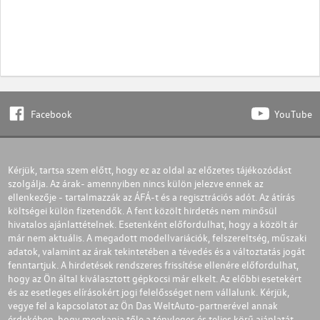
Facebook
YouTube
Kérjük, tartsa szem előtt, hogy ez az oldal az előzetes tájékozódást
szolgálja. Az árak- amennyiben nincs külön jelezve ennek az
ellenkezője - tartalmazzák az ÁFÁ-t és a regisztrációs adót. Az átírás
költségei külön fizetendők. A fent közölt hirdetés nem minősül
hivatalos ajánlattételnek. Esetenként előfordulhat, hogy a közölt ár
már nem aktuális. A megadott modellvariációk, felszereltség, műszaki
adatok, valamint az árak tekintetében a tévedés és a változtatás jogát
fenntartjuk. A hirdetések rendszeres frissítése ellenére előfordulhat,
hogy az Ön által kiválasztott gépkocsi már elkelt. Az előbbi esetekért
és az esetleges elírásokért jogi felelősséget nem vállalunk. Kérjük,
vegye fel a kapcsolatot az Ön Das WeltAuto-partnerével annak
érdekében, hogy megkapja tőle a tényleges és teljes körű ajánlatát.