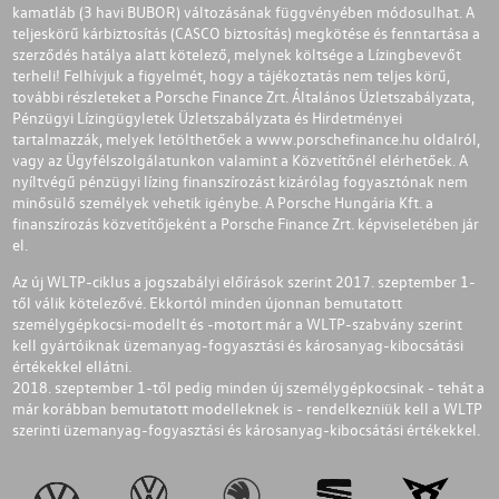
kamatláb (3 havi BUBOR) változásának függvényében módosulhat. A
teljeskörű kárbiztosítás (CASCO biztosítás) megkötése és fenntartása a
szerződés hatálya alatt kötelező, melynek költsége a Lízingbevevőt
terheli! Felhívjuk a figyelmét, hogy a tájékoztatás nem teljes körű,
további részleteket a Porsche Finance Zrt. Általános Üzletszabályzata,
Pénzügyi Lízingügyletek Üzletszabályzata és Hirdetményei
tartalmazzák, melyek letölthetőek a
www.porschefinance.hu
oldalról,
vagy az Ügyfélszolgálatunkon valamint a Közvetítőnél elérhetőek. A
nyíltvégű pénzügyi lízing finanszírozást kizárólag fogyasztónak nem
minősülő személyek vehetik igénybe. A Porsche Hungária Kft. a
finanszírozás közvetítőjeként a Porsche Finance Zrt. képviseletében jár
el.
Az új WLTP-ciklus a jogszabályi előírások szerint 2017. szeptember 1-
től válik kötelezővé. Ekkortól minden újonnan bemutatott
személygépkocsi-modellt és -motort már a WLTP-szabvány szerint
kell gyártóiknak üzemanyag-fogyasztási és károsanyag-kibocsátási
értékekkel ellátni.
2018. szeptember 1-től pedig minden új személygépkocsinak - tehát a
már korábban bemutatott modelleknek is - rendelkezniük kell a WLTP
szerinti üzemanyag-fogyasztási és károsanyag-kibocsátási értékekkel.