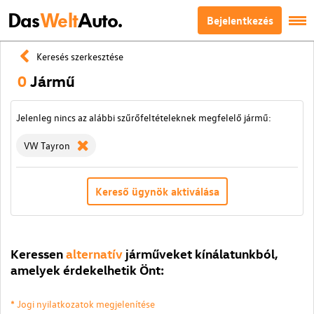
Das
Welt
Auto.
Bejelentkezés
Keresés szerkesztése
0
Jármű
Jelenleg nincs az alábbi szűrőfeltételeknek megfelelő jármű:
VW Tayron
Kereső ügynök aktiválása
Keressen
alternatív
járműveket kínálatunkból,
amelyek érdekelhetik Önt:
* Jogi nyilatkozatok megjelenítése