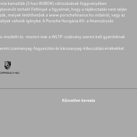
ferencia kamatláb (3 havi BUBOR) változásának függvényében
bevevőt terheli! Felhívjuk a figyelmét, hogy a tájékoztatás nem teljes
zzák, melyek letölthetőek a
www.porschefinance.hu
oldalról, vagy az
lyek vehetik igénybe. A Porsche Hungária Kft. a finanszírozás
si-modellt és -motort már a WLTP-szabvány szerint kell gyártóiknak
erinti üzemanyag-fogyasztási és károsanyag-kibocsátási értékekkel.
Közvetlen keresés