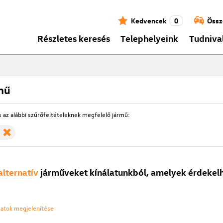
Kedvencek
0
Össz
Részletes keresés
Telephelyeink
Tudniva
mű
s az alábbi szűrőfeltételeknek megfelelő jármű:
alternatív
járműveket kínálatunkból, amelyek érdekelh
ozatok megjelenítése