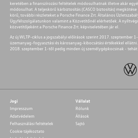
keretében a finanszírozási feltételek módosulhatnak illetve akár egy
módosulhat. A teljeskörű kárbiztosítás (CASCO biztosítás) megkötése é
körű, további részleteket a Porsche Finance Zrt. Általános Üzletszab
Ügyfélszolgálatunkon valamint a Közvetítőnél elérhetőek. A nyíltvégű
közvetítőjeként a Porsche Finance Zrt. képviseletében jár el.
Az új WLTP-ciklus a jogszabályi előírások szerint 2017. szeptember 
üzemanyag-fogyasztási és károsanyag-kibocsátási értékekkel ellátni.
2018. szeptember 1-től pedig minden új személygépkocsinak - tehát 
Jogi
Vállalat
Impresszum
Rólunk
Adatvédelem
Állások
Felhasználási feltételek
Sajtó
Cookie tájékoztato