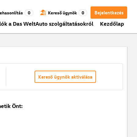
Bejelentkezés
ehasonlítás
0
Kereső ügynök
0
lók a Das WeltAuto szolgáltatásokról
Kezdőlap
Kereső ügynök aktiválása
etik Önt: