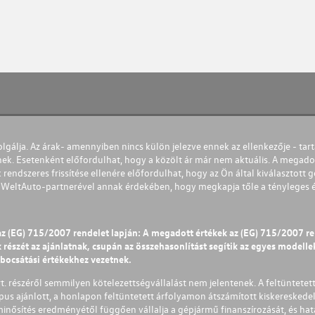
olgálja. Az árak- amennyiben nincs külön jelezve ennek az ellenkezője - tart
nek. Esetenként előfordulhat, hogy a közölt ár már nem aktuális. A megadot
 rendszeres frissítése ellenére előfordulhat, hogy az Ön által kiválasztott gé
s WeltAuto-partnerével annak érdekében, hogy megkapja tőle a tényleges és 
az (EG) 715/2007 rendelet lapján: A megadott értékek az (EG) 715/2007 r
észét az ajánlatnak, csupán az összehasonlítást segítik az egyes modellek 
ibocsátási értékekhez vezetnek.
Zrt. részéről semmilyen kötelezettségvállalást nem jelentenek. A feltüntetet
pus ajánlott, a honlapon feltüntetett árfolyamon átszámított kiskereskedel
lminősítés eredményétől függően vállalja a gépjármű finanszírozását, és hat