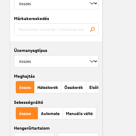
Márkakereskedés
Üzemanyagtípus
Meghajtás
összes
Hátsókerék
Összkerék
Elsõkerék
Sebességváltó
összes
Automata
Manuális váltó
Hengerűrtartalom