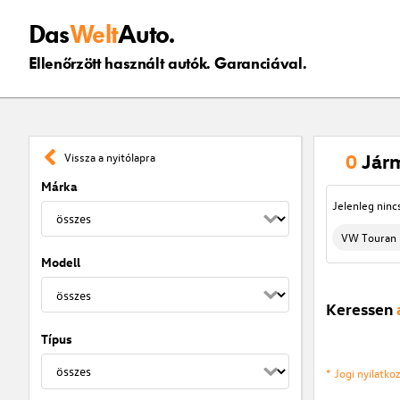
Das
Welt
Auto.
Ellenőrzött használt autók. Garanciával.
0
Jár
Vissza a nyitólapra
Márka
Jelenleg ninc
VW Touran
Modell
Keressen
Típus
* Jogi nyilatk