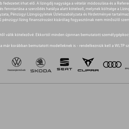
éb fedezetet írhat elő. A lízingdíj nagysága a vételár módosulása és a Re
s fenntartása a szerződés hatálya alatt kötelező, melynek költsége a Lízing
ályzata, Pénzügyi Lízingügyletek Üzletszabályzata és Hirdetményei tartalma
 pénzügyi lízing finanszírozást kizárólag fogyasztónak nem minősülő szemé
1-től válik kötelezővé. Ekkortól minden újonnan bemutatott személygépkoc
a már korábban bemutatott modelleknek is - rendelkezniük kell a WLTP sz