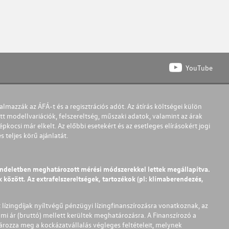
YouTube
almazzák az ÁFÁ-t és a regisztrációs adót. Az átírás költségei külön
t modellvariációk, felszereltség, műszaki adatok, valamint az árak
pkocsi már elkelt. Az előbbi esetekért és az esetleges elírásokért jogi
teljes körű ajánlatát.
endeletben meghatározott mérési módszerekkel lettek megállapítva.
között. Az extrafelszereltségek, tartozékok (pl: klímaberendezés,
t lízingdíjak nyíltvégű pénzügyi lízingfinanszírozásra vonatkoznak, az
mi ár (bruttó) mellett kerültek meghatározásra. A Finanszírozó a
ározza meg a kockázatvállalás végleges feltételeit, melynek