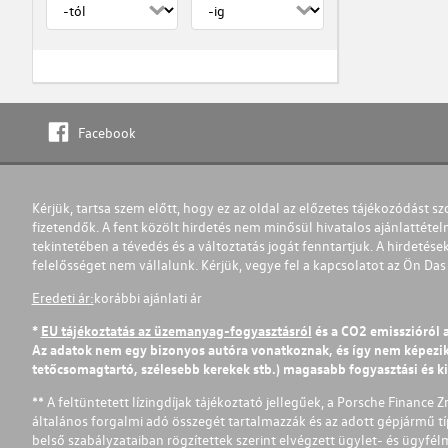
Facebook
Kérjük, tartsa szem előtt, hogy ez az oldal az előzetes tájékozódást sz
fizetendők. A fent közölt hirdetés nem minősül hivatalos ajánlattétel
tekintetében a tévedés és a változtatás jogát fenntartjuk. A hirdetések
felelősséget nem vállalunk. Kérjük, vegye fel a kapcsolatot az Ön Da
Eredeti ár:
korábbi ajánlati ár
*
EU tájékoztatás az üzemanyag-fogyasztásról
és a CO2 emisszióról 
Az adatok nem egy bizonyos autóra vonatkoznak, és így nem képezik r
tetőcsomagtartó, szélesebb kerekek stb.) magasabb fogyasztási és k
** A feltüntetett lízingdíjak tájékoztató jellegűek, a Porsche Finance 
általános forgalmi adó összegét tartalmazzák és az adott gépjármű tí
belső szabályzataiban rögzítettek szerint elvégzett ügylet- és ügyfé