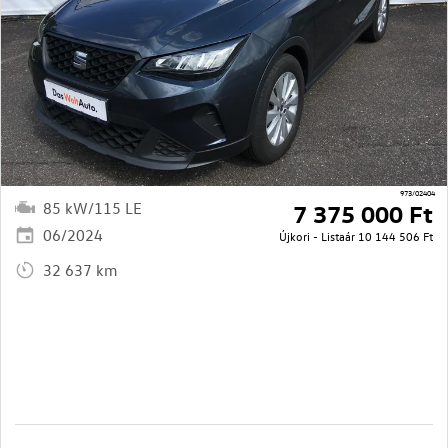
973/02404
85 kW/115 LE
7 375 000 Ft
06/2024
Újkori - Listaár
10 144 506 Ft
32 637 km