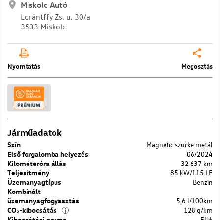
Miskolc Autó
Lorántffy Zs. u. 30/a
3533 Miskolc
Nyomtatás
Megosztás
Járműadatok
Szín
Magnetic szürke metál
Első forgalomba helyezés
06/2024
Kilométeróra állás
32 637 km
Teljesítmény
85 kW/115 LE
Üzemanyagtípus
Benzin
Kombinált
üzemanyagfogyasztás
5,6 l/100km
CO₂-kibocsátás
128 g/km
i
Kibocsátási norma
EU6