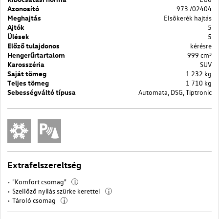
Azonosító
973 /02404
Meghajtás
Elsõkerék hajtás
Ajtók
5
Ülések
5
Előző tulajdonos
kérésre
Hengerűrtartalom
999 cm³
Karosszéria
SUV
Saját tömeg
1 232 kg
Teljes tömeg
1 710 kg
Sebességváltó típusa
Automata, DSG, Tiptronic
Extrafelszereltség
"Komfort csomag"
i
Szellőző nyílás szürke kerettel
i
Tároló csomag
i