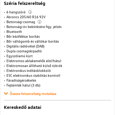
Széria felszereltség
6 hangszóró
i
Abroncs 205/60 R16 92V
Biztonsági csomag
i
Biztonsági öv bekötésére figy. jelzés
Bluetooth
Bőr kézifékkar borítás
Bőr váltógomb és váltókar borítás
Digitális rádióvétel (DAB)
Dupla csomagtérpadló
Egyszólamú kürt
Elektromos ablakemelők elöl/hátul
Elektromosan állítható külső tükrök
Elektronikus indításblokkoló
ESC elektronikus stabilitás kontroll
Fáradtságérzékelés
Fejtámlák hátul (3 db)
Összes felszereltség mutatása
Kereskedő adatai