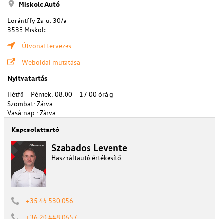
Miskolc Autó
Lorántffy Zs. u. 30/a
3533 Miskolc
Útvonal tervezés
Weboldal mutatása
Nyitvatartás
Hétfő – Péntek: 08:00 – 17:00 óráig
Szombat: Zárva
Vasárnap : Zárva
Kapcsolattartó
Szabados Levente
Használtautó értékesítő
+35 46 530 056
+36 20 448 0657