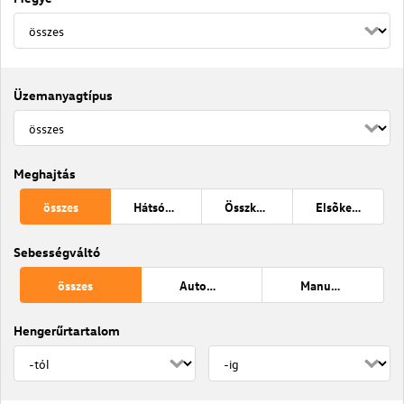
Üzemanyagtípus
Meghajtás
összes
Hátsókerék
Összkerék
Elsõkerék
Sebességváltó
összes
Automata
Manuális váltó
Hengerűrtartalom