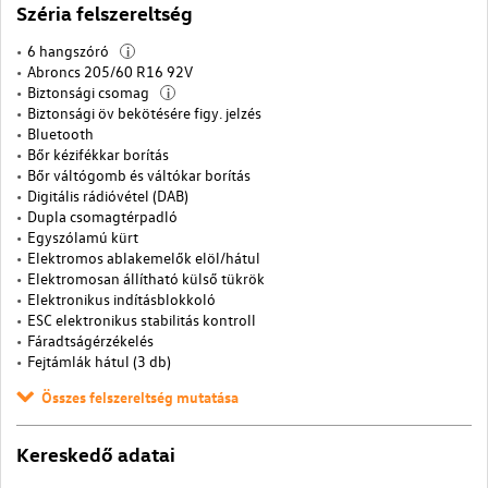
Széria felszereltség
6 hangszóró
i
Abroncs 205/60 R16 92V
Biztonsági csomag
i
Biztonsági öv bekötésére figy. jelzés
Bluetooth
Bőr kézifékkar borítás
Bőr váltógomb és váltókar borítás
Digitális rádióvétel (DAB)
Dupla csomagtérpadló
Egyszólamú kürt
Elektromos ablakemelők elöl/hátul
Elektromosan állítható külső tükrök
Elektronikus indításblokkoló
ESC elektronikus stabilitás kontroll
Fáradtságérzékelés
Fejtámlák hátul (3 db)
Összes felszereltség mutatása
Kereskedő adatai