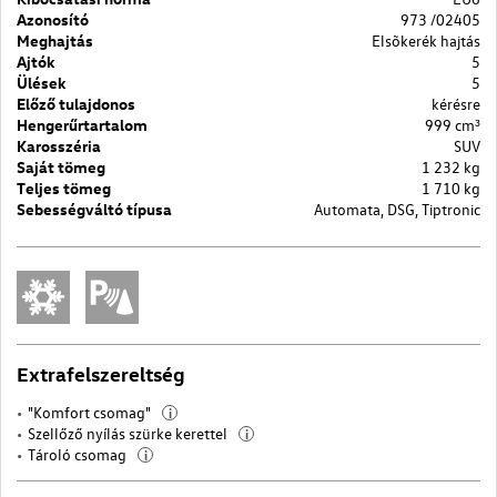
Azonosító
973 /02405
Meghajtás
Elsõkerék hajtás
Ajtók
5
Ülések
5
Előző tulajdonos
kérésre
Hengerűrtartalom
999 cm³
Karosszéria
SUV
Saját tömeg
1 232 kg
Teljes tömeg
1 710 kg
Sebességváltó típusa
Automata, DSG, Tiptronic
Extrafelszereltség
"Komfort csomag"
i
Szellőző nyílás szürke kerettel
i
Tároló csomag
i