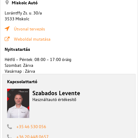
Miskolc Autó
Lorántffy Zs. u. 30/a
3533 Miskolc
Útvonal tervezés
Weboldal mutatása
Nyitvatartás
Hétfő – Péntek: 08:00 – 17:00 óráig
Szombat: Zárva
Vasárnap : Zárva
Kapcsolattartó
Szabados Levente
Használtautó értékesítő
+35 46 530 056
+36 20 448 0657