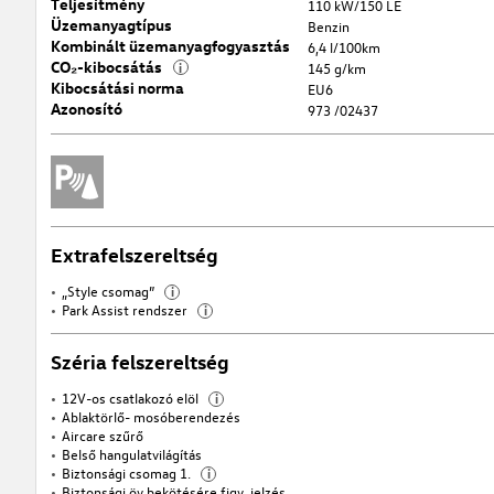
Teljesítmény
110 kW/150 LE
Üzemanyagtípus
Benzin
Kombinált üzemanyagfogyasztás
6,4 l/100km
CO₂-kibocsátás
i
145 g/km
Kibocsátási norma
EU6
Azonosító
973 /02437
Extrafelszereltség
„Style csomag”
i
Park Assist rendszer
i
Széria felszereltség
12V-os csatlakozó elöl
i
Ablaktörlő- mosóberendezés
Aircare szűrő
Belső hangulatvilágítás
Biztonsági csomag 1.
i
Biztonsági öv bekötésére figy. jelzés