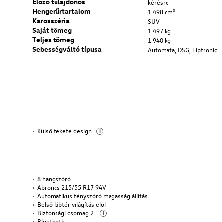
Előző tulajdonos
kérésre
Hengerűrtartalom
1 498 cm³
Karosszéria
SUV
Saját tömeg
1 497 kg
Teljes tömeg
1 940 kg
Sebességváltó típusa
Automata, DSG, Tiptronic
Külső fekete design
i
8 hangszóró
Abroncs 215/55 R17 94V
Automatikus fényszóró magasság állítás
Belső lábtér világítás elöl
Biztonsági csomag 2.
i
Bluetooth