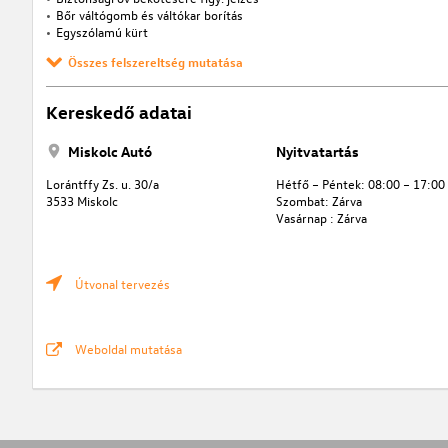
Bőr váltógomb és váltókar borítás
Egyszólamú kürt
Összes felszereltség mutatása
Kereskedő adatai
Miskolc Autó
Nyitvatartás
Lorántffy Zs. u. 30/a
Hétfő – Péntek: 08:00 – 17:00 
3533 Miskolc
Szombat: Zárva
Vasárnap : Zárva
Útvonal tervezés
Weboldal mutatása