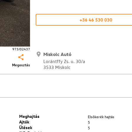
+36 46 530 030
973/02437
Miskolc Autó
Lorántffy Zs. u. 30/a
Megosztás
3533 Miskolc
Meghajtás
Elsõkerék hajtás
Ajtók
5
Ülések
5