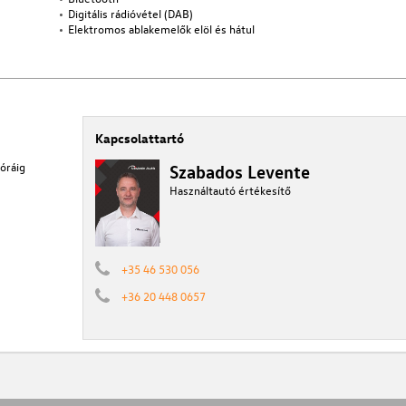
Digitális rádióvétel (DAB)
Elektromos ablakemelők elöl és hátul
Kapcsolattartó
óráig
Szabados Levente
Használtautó értékesítő
+35 46 530 056
+36 20 448 0657