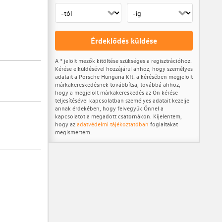
Érdeklődés küldése
A * jelölt mezők kitöltése szükséges a regisztrációhoz.
Kérése elküldésével hozzájárul ahhoz, hogy személyes
adatait a Porsche Hungaria Kft. a kérésében megjelölt
márkakereskedésnek továbbítsa, továbbá ahhoz,
hogy a megjelölt márkakereskedés az Ön kérése
teljesítésével kapcsolatban személyes adatait kezelje
annak érdekében, hogy felvegyük Önnel a
kapcsolatot a megadott csatornákon. Kijelentem,
hogy az
adatvédelmi tájékoztatóban
foglaltakat
megismertem.