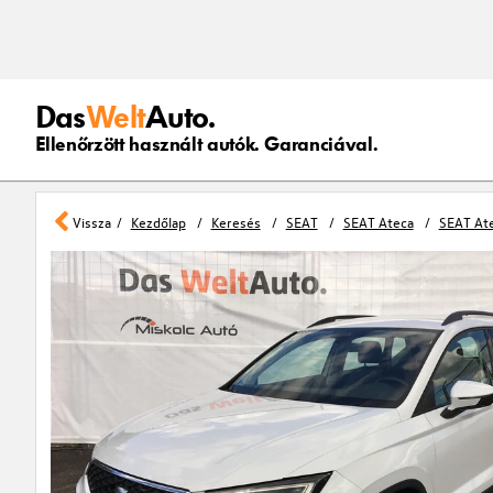
Das
Welt
Auto.
Ellenőrzött használt autók. Garanciával.
Vissza
Kezdőlap
Keresés
SEAT
SEAT Ateca
SEAT Ate