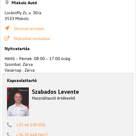
Miskolc Autó
Lorántffy Zs. u. 30/a
3533 Miskolc
Útvonal tervezés
Weboldal mutatása
Nyitvatartás
Hétfő – Péntek: 08:00 – 17:00 óráig
Szombat: Zárva
Vasárnap : Zárva
Kapcsolattartó
Szabados Levente
Használtautó értékesítő
+35 46 530 056
+36 20 448 0657