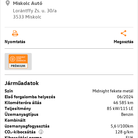
Miskolc Autó
Lorántffy Zs. u. 30/a
3533 Miskolc
Nyomtatás
Megosztás
Járműadatok
Szín
Midnight fekete metál
Első forgalomba helyezés
06/2024
Kilométeróra állás
46 585 km
Teljesítmény
85 kW/115 LE
Üzemanyagtípus
Benzin
Kombinált
üzemanyagfogyasztás
5,6 l/100km
CO₂-kibocsátás
128 g/km
i
Kibocsátási norma
EU6