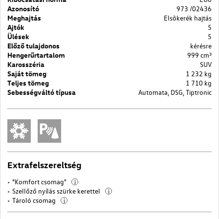
Azonosító
973 /02436
Meghajtás
Elsõkerék hajtás
Ajtók
5
Ülések
5
Előző tulajdonos
kérésre
Hengerűrtartalom
999 cm³
Karosszéria
SUV
Saját tömeg
1 232 kg
Teljes tömeg
1 710 kg
Sebességváltó típusa
Automata, DSG, Tiptronic
Extrafelszereltség
"Komfort csomag"
i
Szellőző nyílás szürke kerettel
i
Tároló csomag
i