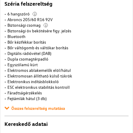
Széria felszereltség
6 hangszóró
i
Abroncs 205/60 R16 92V
Biztonsági csomag
i
Biztonsági öv bekötésére figy. jelzés
Bluetooth
Bőr kézifékkar borítás
Bőr váltógomb és váltókar borítás
Digitális rádióvétel (DAB)
Dupla csomagtérpadló
Egyszólamú kürt
Elektromos ablakemelők elöl/hátul
Elektromosan állítható külső tükrök
Elektronikus indításblokkoló
ESC elektronikus stabilitás kontroll
Fáradtságérzékelés
Fejtámlák hátul (3 db)
Összes felszereltség mutatása
Kereskedő adatai