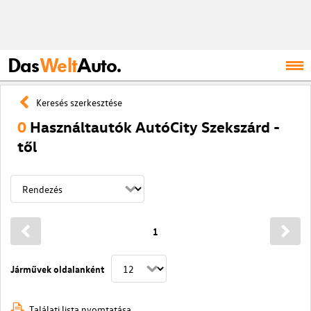
Das
Welt
Auto.
Keresés szerkesztése
0
Használtautók AutóCity Szekszárd -
től
1
Járművek oldalanként
Találati lista nyomtatása