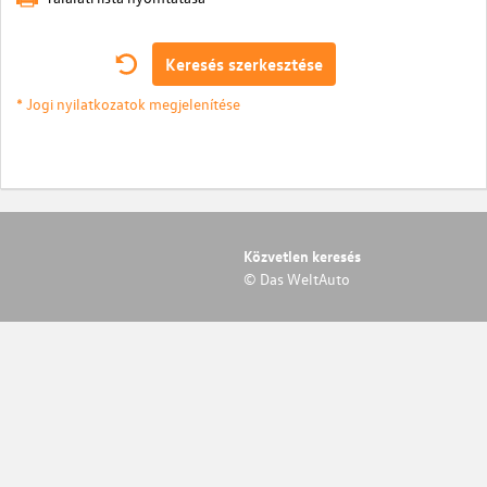
Keresés szerkesztése
* Jogi nyilatkozatok megjelenítése
Közvetlen keresés
© Das WeltAuto