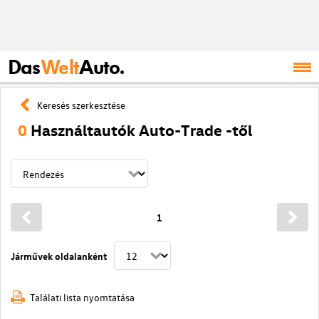
Das
Welt
Auto.
Keresés szerkesztése
0
Használtautók Auto-Trade -től
1
Járművek oldalanként
Találati lista nyomtatása