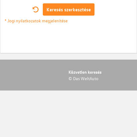
Keresés szerkesztése
* Jogi nyilatkozatok megjelenítése
Közvetlen keresés
© Das WeltAuto