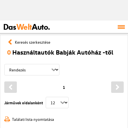
Das
Welt
Auto.
Keresés szerkesztése
0
Használtautók Babják Autóház -től
1
Járművek oldalanként
Találati lista nyomtatása