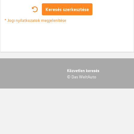
Keresés szerkesztése
* Jogi nyilatkozatok megjelenítése
Közvetlen keresés
© Das WeltAuto