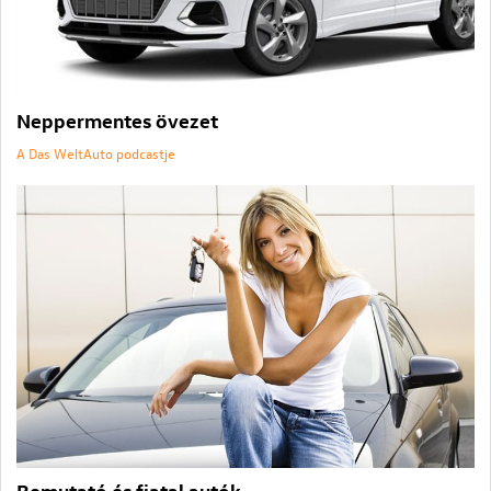
Neppermentes övezet
A Das WeltAuto podcastje
Bemutató és fiatal autók