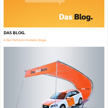
DAS BLOG.
A Das WeltAuto hivatalos blogja