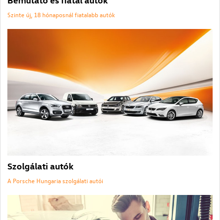
Szinte új, 18 hónaposnál fiatalabb autók
Szolgálati autók
A Porsche Hungaria szolgálati autói