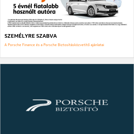
SZEMÉLYRE SZABVA
A Porsche Finance és a Porsche Biztosításközvetítő ajánlatai