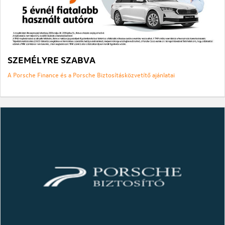
SZEMÉLYRE SZABVA
A Porsche Finance és a Porsche Biztosításközvetítő ajánlatai