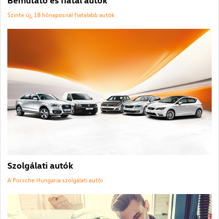
Szinte új, 18 hónaposnál fiatalabb autók
Szolgálati autók
A Porsche Hungaria szolgálati autói