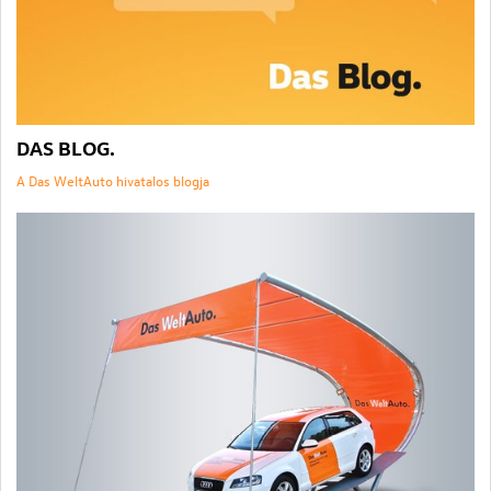
DAS BLOG.
A Das WeltAuto hivatalos blogja