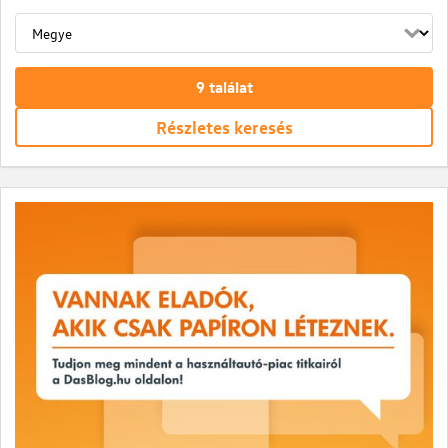
9
találat
Részletes keresés