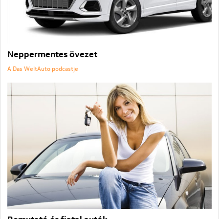
Neppermentes övezet
A Das WeltAuto podcastje
Bemutató és fiatal autók