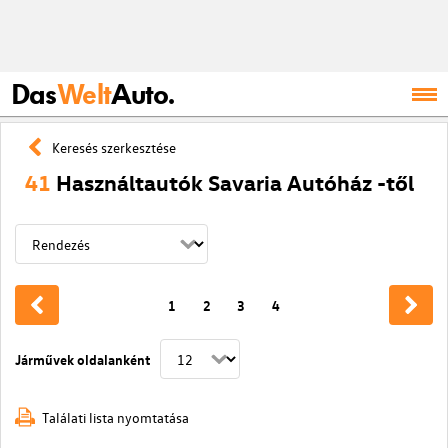
Das
Welt
Auto.
Keresés szerkesztése
41
Használtautók Savaria Autóház -től
1
2
3
4
Járművek oldalanként
Találati lista nyomtatása