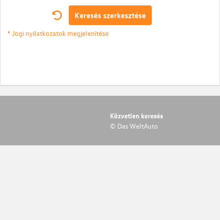
Keresés szerkesztése
* Jogi nyilatkozatok megjelenítése
Közvetlen keresés
© Das WeltAuto