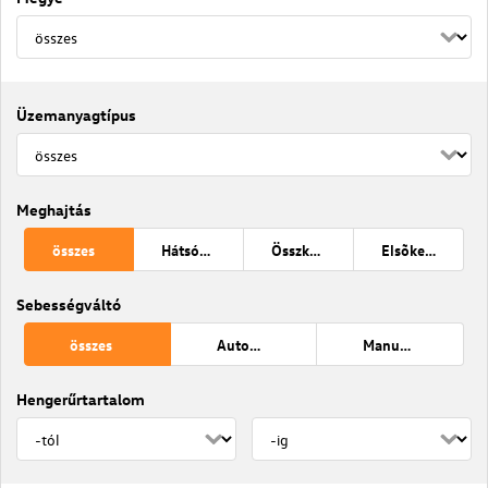
Üzemanyagtípus
Meghajtás
összes
Hátsókerék
Összkerék
Elsõkerék
Sebességváltó
összes
Automata
Manuális váltó
Hengerűrtartalom