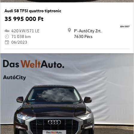
Audi S8 TFSI quattro tiptronic
35 995 000 Ft
854/3307
420 kW/571 LE
P'-AutóCity Zrt.
71 038 km
7630 Pécs
06/2023