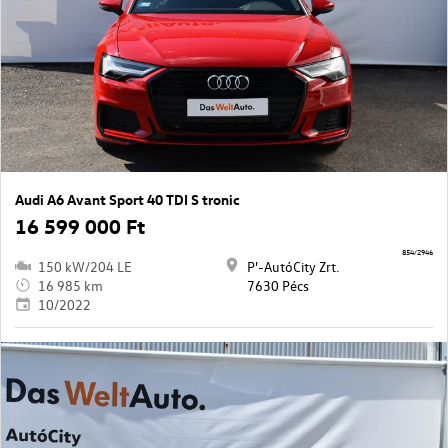
Audi A6 Avant Sport 40 TDI S tronic
16 599 000 Ft
854/2946
150 kW/204 LE
P'-AutóCity Zrt.
16 985 km
7630 Pécs
10/2022