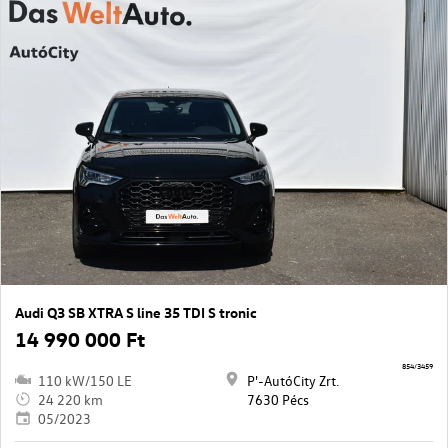
Audi Q3 SB XTRA S line 35 TDI S tronic
14 990 000 Ft
854/3459
110 kW/150 LE
P'-AutóCity Zrt.
24 220 km
7630 Pécs
05/2023