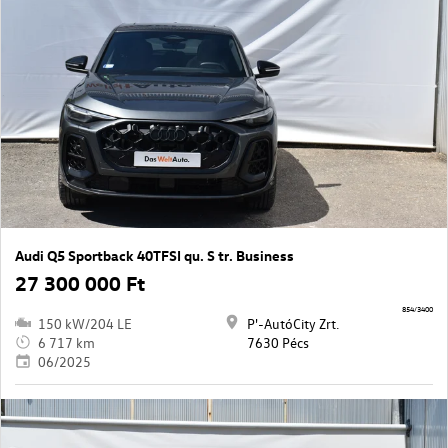
Audi Q5 Sportback 40TFSI qu. S tr. Business
27 300 000 Ft
854/3400
150 kW/204 LE
P'-AutóCity Zrt.
6 717 km
7630 Pécs
06/2025