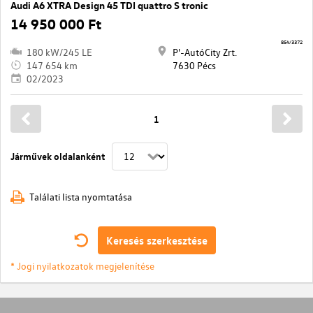
Audi A6 XTRA Design 45 TDI quattro S tronic
14 950 000 Ft
854/3372
180 kW/245 LE
P'-AutóCity Zrt.
147 654 km
7630 Pécs
02/2023
1
Járművek oldalanként
Találati lista nyomtatása
Keresés szerkesztése
* Jogi nyilatkozatok megjelenítése