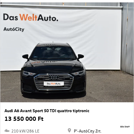
Audi A6 Avant Sport 50 TDI quattro tiptronic
13 550 000 Ft
854/3469
210 kW/286 LE
P'-AutóCity Zrt.