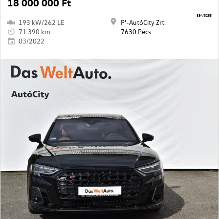
18 000 000 Ft
854/3283
193 kW/262 LE
P'-AutóCity Zrt.
71 390 km
7630 Pécs
03/2022