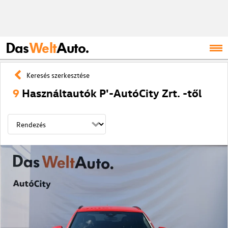
Das
Welt
Auto.
Keresés szerkesztése
9
Használtautók P'-AutóCity Zrt. -től