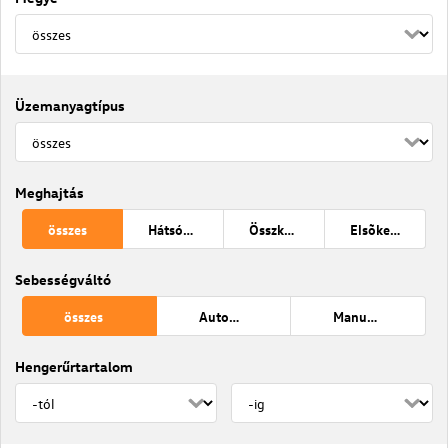
Üzemanyagtípus
Meghajtás
összes
Hátsókerék
Összkerék
Elsõkerék
Sebességváltó
összes
Automata
Manuális váltó
Hengerűrtartalom