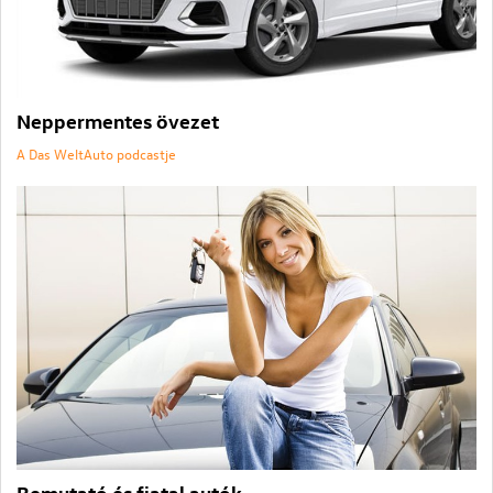
Neppermentes övezet
A Das WeltAuto podcastje
Bemutató és fiatal autók