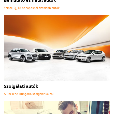
Szinte új, 18 hónaposnál fiatalabb autók
Szolgálati autók
A Porsche Hungaria szolgálati autói