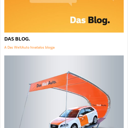
DAS BLOG.
A Das WeltAuto hivatalos blogja