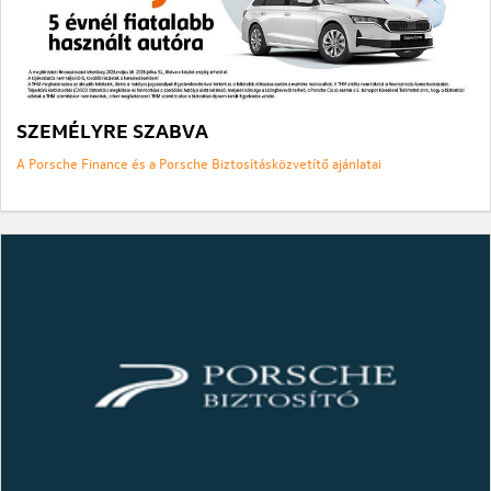
SZEMÉLYRE SZABVA
A Porsche Finance és a Porsche Biztosításközvetítő ajánlatai