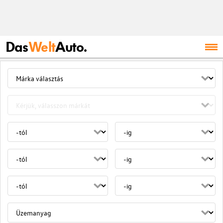
Das
Welt
Auto.