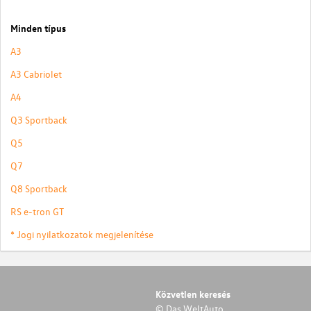
Minden típus
A3
A3 Cabriolet
A4
Q3 Sportback
Q5
Q7
Q8 Sportback
RS e-tron GT
* Jogi nyilatkozatok megjelenítése
Közvetlen keresés
© Das WeltAuto