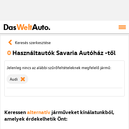
Das
Welt
Auto.
Keresés szerkesztése
0
Használtautók Savaria Autóház -től
Jelenleg nincs az alábbi szűrőfeltételeknek megfelelő jármű:
Audi
Keressen
alternatív
járműveket kínálatunkból,
amelyek érdekelhetik Önt: