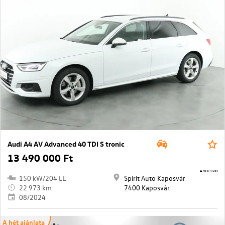
Audi A4 AV Advanced 40 TDI S tronic
13 490 000 Ft
4783/3580
150 kW/204 LE
Spirit Auto Kaposvár
22 973 km
7400 Kaposvár
08/2024
A hét ajánlata