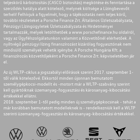
teljeskörű kárbiztosítás (CASCO biztosítás) megkötése és fenntartása a
szerződés hatálya alatt kötelező, melynek költsége a Lízingbevevőt
terheli! Felhívjuk a figyelmét, hogy a tájékoztatás nem teljes körű,
további részleteket a Porsche Finance Zrt. Általános Üzletszabályzata,
Pénzügyi Lízingügyletek Üzletszabályzata és Hirdetményei
tartalmazzák, melyek letölthetőek a
www.porschefinance.hu
oldalról,
vagy az Ügyfélszolgálatunkon valamint a Közvetítőnél elérhetőek. A
nyíltvégű pénzügyi lízing finanszírozást kizárólag fogyasztónak nem
minősülő személyek vehetik igénybe. A Porsche Hungária Kft. a
finanszírozás közvetítőjeként a Porsche Finance Zrt. képviseletében jár
el.
Az új WLTP-ciklus a jogszabályi előírások szerint 2017. szeptember 1-
től válik kötelezővé. Ekkortól minden újonnan bemutatott
személygépkocsi-modellt és -motort már a WLTP-szabvány szerint
kell gyártóiknak üzemanyag-fogyasztási és károsanyag-kibocsátási
értékekkel ellátni.
2018. szeptember 1-től pedig minden új személygépkocsinak - tehát a
már korábban bemutatott modelleknek is - rendelkezniük kell a WLTP
szerinti üzemanyag-fogyasztási és károsanyag-kibocsátási értékekkel.