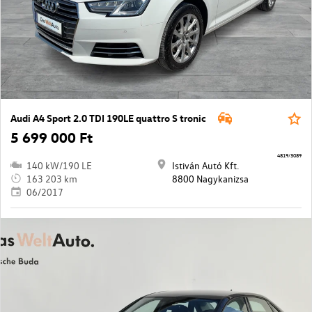
Audi A4 Sport 2.0 TDI 190LE quattro S tronic
5 699 000 Ft
4819/3089
140 kW/190 LE
Istiván Autó Kft.
163 203 km
8800 Nagykanizsa
06/2017