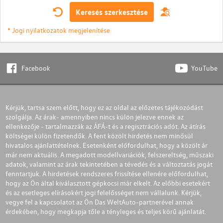
Keresés szerkesztése
* Jogi nyilatkozatok megjelenítése
Facebook
YouTube
Kérjük, tartsa szem előtt, hogy ez az oldal az előzetes tájékozódást
szolgálja. Az árak- amennyiben nincs külön jelezve ennek az
ellenkezője - tartalmazzák az ÁFÁ-t és a regisztrációs adót. Az átírás
költségei külön fizetendők. A fent közölt hirdetés nem minősül
hivatalos ajánlattételnek. Esetenként előfordulhat, hogy a közölt ár
már nem aktuális. A megadott modellvariációk, felszereltség, műszaki
adatok, valamint az árak tekintetében a tévedés és a változtatás jogát
fenntartjuk. A hirdetések rendszeres frissítése ellenére előfordulhat,
hogy az Ön által kiválasztott gépkocsi már elkelt. Az előbbi esetekért
és az esetleges elírásokért jogi felelősséget nem vállalunk. Kérjük,
vegye fel a kapcsolatot az Ön Das WeltAuto-partnerével annak
érdekében, hogy megkapja tőle a tényleges és teljes körű ajánlatát.