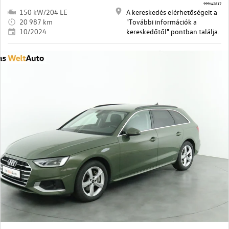
999/42817
150 kW/204 LE
A kereskedés elérhetőségeit a
20 987 km
"További információk a
10/2024
kereskedőtől" pontban találja.