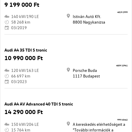
9 199 000 Ft
4819/2999
140 kW/190 LE
Istiván Autó Kft.
58 268 km
8800 Nagykanizsa
03/2019
Audi A4 35 TDI S tronic
10 990 000 Ft
4859/10961
120 kW/163 LE
Porsche Buda
66 697 km
1117 Budapest
03/2023
Audi A4 AV Advanced 40 TDI S tronic
14 290 000 Ft
999/43462
150 kW/204 LE
A kereskedés elérhetőségeit a
15 764 km
"További információk a