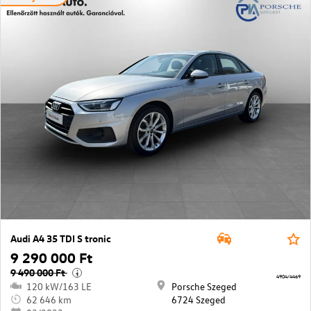
Audi A4 35 TDI S tronic
9 290 000 Ft
9 490 000 Ft
i
4904/4469
120 kW/163 LE
Porsche Szeged
62 646 km
6724 Szeged