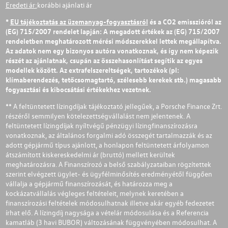
Eredeti ár:
korábbi ajánlati ár
*
EU tájékoztatás az üzemanyag-fogyasztásról
és a CO2 emisszióról az
(EG) 715/2007 rendelet lapján: A megadott értékek az (EG) 715/2007
rendeletben meghatározott mérési módszerekkel lettek megállapítva.
Az adatok nem egy bizonyos autóra vonatkoznak, és így nem képezik
részét az ajánlatnak, csupán az összehasonlítást segítik az egyes
modellek között. Az extrafelszereltségek, tartozékok (pl:
klímaberendezés, tetőcsomagtartó, szélesebb kerekek stb.) magasabb
fogyasztási és kibocsátási értékekhez vezetnek.
** A feltüntetett lízingdíjak tájékoztató jellegűek, a Porsche Finance Zrt.
részéről semmilyen kötelezettségvállalást nem jelentenek. A
feltüntetett lízingdíjak nyíltvégű pénzügyi lízingfinanszírozásra
vonatkoznak, az általános forgalmi adó összegét tartalmazzák és az
adott gépjármű típus ajánlott, a honlapon feltüntetett árfolyamon
átszámított kiskereskedelmi ár (bruttó) mellett kerültek
meghatározásra. A Finanszírozó a belső szabályzataiban rögzítettek
szerint elvégzett ügylet- és ügyfélminősítés eredményétől függően
vállalja a gépjármű finanszírozását, és határozza meg a
kockázatvállalás végleges feltételeit, melynek keretében a
finanszírozási feltételek módosulhatnak illetve akár egyéb fedezetet
írhat elő. A lízingdíj nagysága a vételár módosulása és a Referencia
kamatláb (3 havi BUBOR) változásának függvényében módosulhat. A