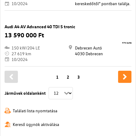
10/2024
kereskedőtől" pontban találja.
Audi A4 AV Advanced 40 TDI S tronic
13 590 000 Ft
979/3498
150 kW/204 LE
Debrecen Autó
27 619 km
4030 Debrecen
10/2024
1
2
3
Járművek oldalanként
Találati lista nyomtatása
Kereső ügynök aktiválása