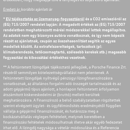
Eredeti ár:
korábbi ajánlati ár
*
EU tájékoztatás az üzemanyag-fogyasztásról
és a CO2 emisszióról az
(EG) 715/2007 rendelet lapján: A megadott értékek az (EG) 715/2007
rendeletben meghatározott mérési módszerekkel lettek megállapítva.
Az adatok nem egy bizonyos autóra vonatkoznak, és így nem képezik
részét az ajánlatnak, csupán az összehasonlítást segítik az egyes
modellek között. Az extrafelszereltségek, tartozékok (pl:
klímaberendezés, tetőcsomagtartó, szélesebb kerekek stb.) magasabb
fogyasztási és kibocsátási értékekhez vezetnek.
** A feltüntetett lízingdíjak tájékoztató jellegűek, a Porsche Finance Zrt.
részéről semmilyen kötelezettségvállalást nem jelentenek. A
feltüntetett lízingdíjak nyíltvégű pénzügyi lízingfinanszírozásra
vonatkoznak, az általános forgalmi adó összegét tartalmazzák és az
adott gépjármű típus ajánlott, a honlapon feltüntetett árfolyamon
átszámított kiskereskedelmi ár (bruttó) mellett kerültek
meghatározásra. A Finanszírozó a belső szabályzataiban rögzítettek
szerint elvégzett ügylet- és ügyfélminősítés eredményétől függően
vállalja a gépjármű finanszírozását, és határozza meg a
kockázatvállalás végleges feltételeit, melynek keretében a
finanszírozási feltételek módosulhatnak illetve akár egyéb fedezetet
írhat elő. A lízingdíj nagysága a vételár módosulása és a Referencia