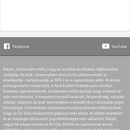
Facebook
YouTube
Kérjük, tartsa szem előtt, hogy ez az oldal az előzetes tájékozódást
szolgálja. Az árak- amennyiben nincs külön jelezve ennek az
ellenkezője - tartalmazzák az ÁFÁ-t és a regisztrációs adót. Az átírás
költségei külön fizetendők. A fent közölt hirdetés nem minősül
hivatalos ajánlattételnek. Esetenként előfordulhat, hogy a közölt ár
már nem aktuális. A megadott modellvariációk, felszereltség, műszaki
adatok, valamint az árak tekintetében a tévedés és a változtatás jogát
fenntartjuk. A hirdetések rendszeres frissítése ellenére előfordulhat,
hogy az Ön által kiválasztott gépkocsi már elkelt. Az előbbi esetekért
és az esetleges elírásokért jogi felelősséget nem vállalunk. Kérjük,
vegye fel a kapcsolatot az Ön Das WeltAuto-partnerével annak
érdekében, hogy megkapja tőle a tényleges és teljes körű ajánlatát.