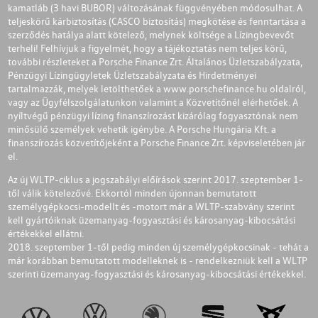
kamatláb (3 havi BUBOR) változásának függvényében módosulhat. A
teljeskörű kárbiztosítás (CASCO biztosítás) megkötése és fenntartása a
szerződés hatálya alatt kötelező, melynek költsége a Lízingbevevőt
terheli! Felhívjuk a figyelmét, hogy a tájékoztatás nem teljes körű,
további részleteket a Porsche Finance Zrt. Általános Üzletszabályzata,
Pénzügyi Lízingügyletek Üzletszabályzata és Hirdetményei
tartalmazzák, melyek letölthetőek a
www.porschefinance.hu
oldalról,
vagy az Ügyfélszolgálatunkon valamint a Közvetítőnél elérhetőek. A
nyíltvégű pénzügyi lízing finanszírozást kizárólag fogyasztónak nem
minősülő személyek vehetik igénybe. A Porsche Hungária Kft. a
finanszírozás közvetítőjeként a Porsche Finance Zrt. képviseletében jár
el.
Az új WLTP-ciklus a jogszabályi előírások szerint 2017. szeptember 1-
től válik kötelezővé. Ekkortól minden újonnan bemutatott
személygépkocsi-modellt és -motort már a WLTP-szabvány szerint
kell gyártóiknak üzemanyag-fogyasztási és károsanyag-kibocsátási
értékekkel ellátni.
2018. szeptember 1-től pedig minden új személygépkocsinak - tehát a
már korábban bemutatott modelleknek is - rendelkezniük kell a WLTP
szerinti üzemanyag-fogyasztási és károsanyag-kibocsátási értékekkel.