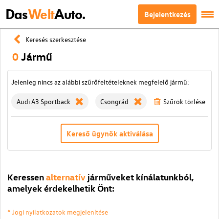
Das
Welt
Auto.
Bejelentkezés
Keresés szerkesztése
0
Jármű
Jelenleg nincs az alábbi szűrőfeltételeknek megfelelő jármű:
Audi A3 Sportback
Csongrád
Szűrök törlése
Kereső ügynök aktiválása
Keressen
alternatív
járműveket kínálatunkból,
amelyek érdekelhetik Önt:
* Jogi nyilatkozatok megjelenítése