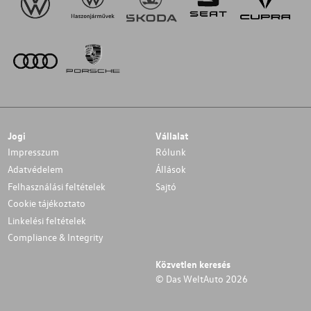
Jogi
Vállalat
Impresszum
Rólunk
Adatvédelem
Állások
Felhasználási feltételek
Sajtó
Cookie tájékoztato
Linkelési feltételek
Compliance & Integrity
Közvetlen keresés
© Das WeltAuto 2026