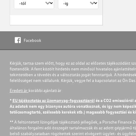
Facebook
Kérjük, tartsa szem előtt, hogy ez az oldal az előzetes tájékozódást sz
fizetendők. A fent közölt hirdetés nem minősül hivatalos ajánlattétel
tekintetében a tévedés és a változtatás jogát fenntartjuk. A hirdetések
felelősséget nem vállalunk. Kérjük, vegye fel a kapcsolatot az Ön Da
Eredeti ár:
korábbi ajánlati ár
*
EU tájékoztatás az üzemanyag-fogyasztásról
és a CO2 emisszióról 
Az adatok nem egy bizonyos autóra vonatkoznak, és így nem képezik r
tetőcsomagtartó, szélesebb kerekek stb.) magasabb fogyasztási és k
** A feltüntetett lízingdíjak tájékoztató jellegűek, a Porsche Finance 
általános forgalmi adó összegét tartalmazzák és az adott gépjármű tí
belső szabályzataiban rögzítettek szerint elvégzett ügylet- és ügyfé