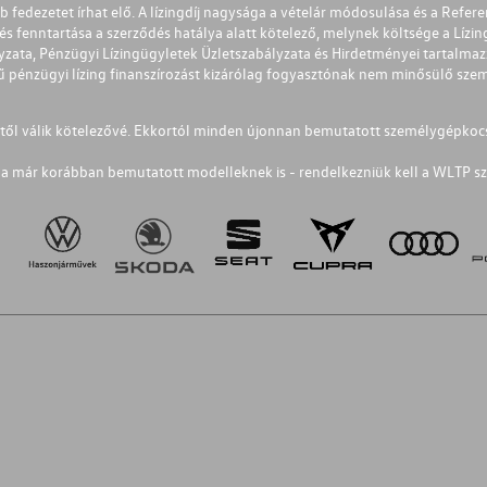
éb fedezetet írhat elő. A lízingdíj nagysága a vételár módosulása és a Re
s fenntartása a szerződés hatálya alatt kötelező, melynek költsége a Lízing
ályzata, Pénzügyi Lízingügyletek Üzletszabályzata és Hirdetményei tartalma
 pénzügyi lízing finanszírozást kizárólag fogyasztónak nem minősülő szemé
1-től válik kötelezővé. Ekkortól minden újonnan bemutatott személygépkoc
a már korábban bemutatott modelleknek is - rendelkezniük kell a WLTP sz