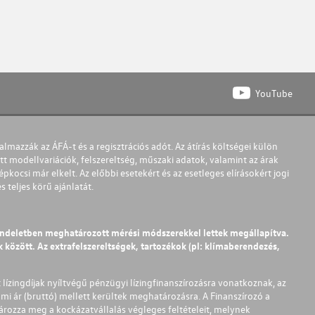
YouTube
almazzák az ÁFÁ-t és a regisztrációs adót. Az átírás költségei külön
t modellvariációk, felszereltség, műszaki adatok, valamint az árak
pkocsi már elkelt. Az előbbi esetekért és az esetleges elírásokért jogi
teljes körű ajánlatát.
endeletben meghatározott mérési módszerekkel lettek megállapítva.
között. Az extrafelszereltségek, tartozékok (pl: klímaberendezés,
t lízingdíjak nyíltvégű pénzügyi lízingfinanszírozásra vonatkoznak, az
mi ár (bruttó) mellett kerültek meghatározásra. A Finanszírozó a
ározza meg a kockázatvállalás végleges feltételeit, melynek