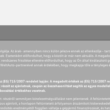
olgálja. Az árak- amennyiben nincs külön jelezve ennek az ellenkezője - tart
nek. Esetenként előfordulhat, hogy a közölt ár már nem aktuális. A megadot
 rendszeres frissítése ellenére előfordulhat, hogy az Ön által kiválasztott gé
s WeltAuto-partnerével annak érdekében, hogy megkapja tőle a tényleges és 
az (EG) 715/2007 rendelet lapján: A megadott értékek az (EG) 715/2007 r
észét az ajánlatnak, csupán az összehasonlítást segítik az egyes modellek 
ibocsátási értékekhez vezetnek.
Zrt. részéről semmilyen kötelezettségvállalást nem jelentenek. A feltüntetet
pus ajánlott, a honlapon feltüntetett árfolyamon átszámított kiskereskedel
lminősítés eredményétől függően vállalja a gépjármű finanszírozását, és hat