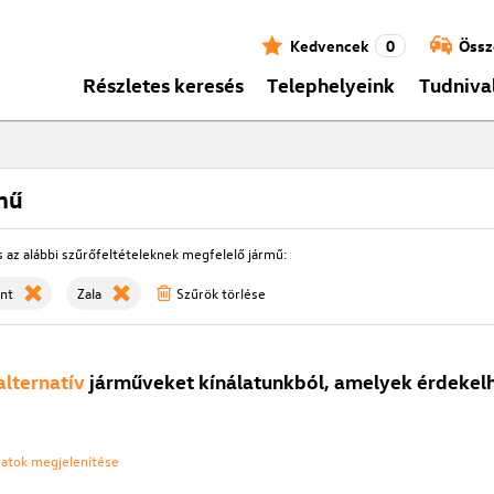
Kedvencek
0
Össz
Részletes keresés
Telephelyeink
Tudniva
mű
s az alábbi szűrőfeltételeknek megfelelő jármű:
nt
Zala
Szűrök törlése
alternatív
járműveket kínálatunkból, amelyek érdekelh
ozatok megjelenítése