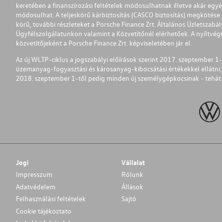
keretében a finanszírozási feltételek módosulhatnak illetve akár egy
módosulhat. A teljeskörű kárbiztosítás (CASCO biztosítás) megkötése é
körű, további részleteket a Porsche Finance Zrt. Általános Üzletszab
Ügyfélszolgálatunkon valamint a Közvetítőnél elérhetőek. A nyíltvégű
közvetítőjeként a Porsche Finance Zrt. képviseletében jár el.
Az új WLTP-ciklus a jogszabályi előírások szerint 2017. szeptember 
üzemanyag-fogyasztási és károsanyag-kibocsátási értékekkel ellátni.
2018. szeptember 1-től pedig minden új személygépkocsinak - tehát 
Jogi
Vállalat
Impresszum
Rólunk
Adatvédelem
Állások
Felhasználási feltételek
Sajtó
Cookie tájékoztato