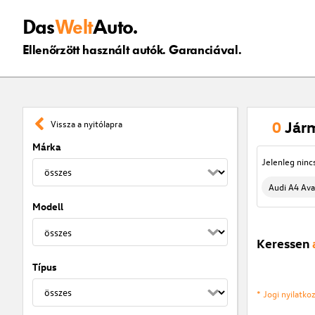
Das
Welt
Auto.
Ellenőrzött használt autók. Garanciával.
0
Jár
Vissza a nyitólapra
Márka
Jelenleg ninc
Audi A4 Ava
Modell
Keressen
Típus
* Jogi nyilatk