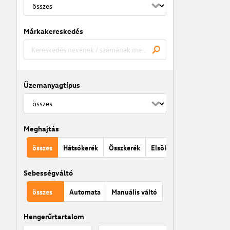
Márkakereskedés
Üzemanyagtípus
Meghajtás
összes
Hátsókerék
Összkerék
Elsõkerék
Sebességváltó
összes
Automata
Manuális váltó
Hengerűrtartalom