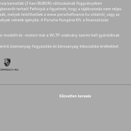
ferencia kamatláb (3 havi BUBOR) változásának függvényében
bevevőt terheli! Felhívjuk a figyelmét, hogy a tájékoztatás nem teljes
zzák, melyek letölthetőek a
www.porschefinance.hu
oldalról, vagy az
lyek vehetik igénybe. A Porsche Hungária Kft. a finanszírozás
si-modellt és -motort már a WLTP-szabvány szerint kell gyártóiknak
erinti üzemanyag-fogyasztási és károsanyag-kibocsátási értékekkel.
Közvetlen keresés