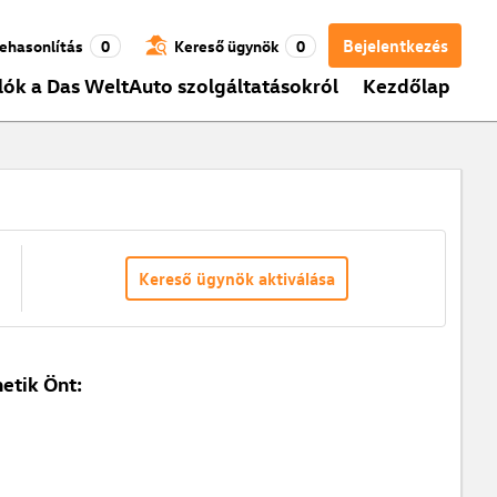
Bejelentkezés
ehasonlítás
0
Kereső ügynök
0
lók a Das WeltAuto szolgáltatásokról
Kezdőlap
Kereső ügynök aktiválása
etik Önt: