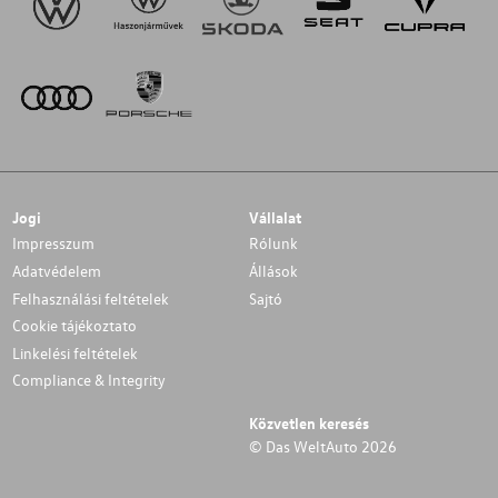
Jogi
Vállalat
Impresszum
Rólunk
Adatvédelem
Állások
Felhasználási feltételek
Sajtó
Cookie tájékoztato
Linkelési feltételek
Compliance & Integrity
Közvetlen keresés
© Das WeltAuto 2026