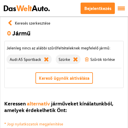
Das
Welt
Auto.
Bejelentkezés
Keresés szerkesztése
0
Jármű
Jelenleg nincs az alábbi szűrőfeltételeknek megfelelő jármű:
Audi A5 Sportback
Szürke
Szűrök törlése
Kereső ügynök aktiválása
Keressen
alternatív
járműveket kínálatunkból,
amelyek érdekelhetik Önt:
* Jogi nyilatkozatok megjelenítése