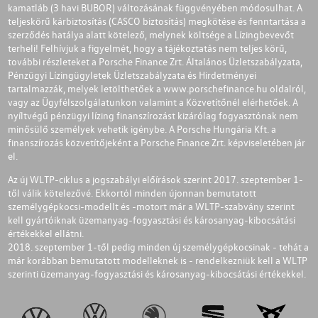
kamatláb (3 havi BUBOR) változásának függvényében módosulhat. A
teljeskörű kárbiztosítás (CASCO biztosítás) megkötése és fenntartása a
szerződés hatálya alatt kötelező, melynek költsége a Lízingbevevőt
terheli! Felhívjuk a figyelmét, hogy a tájékoztatás nem teljes körű,
további részleteket a Porsche Finance Zrt. Általános Üzletszabályzata,
Pénzügyi Lízingügyletek Üzletszabályzata és Hirdetményei
tartalmazzák, melyek letölthetőek a
www.porschefinance.hu
oldalról,
vagy az Ügyfélszolgálatunkon valamint a Közvetítőnél elérhetőek. A
nyíltvégű pénzügyi lízing finanszírozást kizárólag fogyasztónak nem
minősülő személyek vehetik igénybe. A Porsche Hungária Kft. a
finanszírozás közvetítőjeként a Porsche Finance Zrt. képviseletében jár
el.
Az új WLTP-ciklus a jogszabályi előírások szerint 2017. szeptember 1-
től válik kötelezővé. Ekkortól minden újonnan bemutatott
személygépkocsi-modellt és -motort már a WLTP-szabvány szerint
kell gyártóiknak üzemanyag-fogyasztási és károsanyag-kibocsátási
értékekkel ellátni.
2018. szeptember 1-től pedig minden új személygépkocsinak - tehát a
már korábban bemutatott modelleknek is - rendelkezniük kell a WLTP
szerinti üzemanyag-fogyasztási és károsanyag-kibocsátási értékekkel.