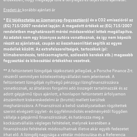
Eredeti ár:
korábbi ajánlati ár
*
EU tájékoztatás az üzemanyag-fogyasztásról
és a CO2 emisszióról az
(EG) 715/2007 rendelet lapján: A megadott értékek az (EG) 715/2007
rendeletben meghatározott mérési módszerekkel lettek megállapítva.
Az adatok nem egy bizonyos autóra vonatkoznak, és így nem képezik
részét az ajánlatnak, csupán az összehasonlítást segítik az egyes
modellek között. Az extrafelszereltségek, tartozékok (pl:
klímaberendezés, tetőcsomagtartó, szélesebb kerekek stb.) magasabb
fogyasztási és kibocsátási értékekhez vezetnek.
** A feltüntetett lízingdíjak tájékoztató jellegűek, a Porsche Finance Zrt.
részéről semmilyen kötelezettségvállalást nem jelentenek. A
feltüntetett lízingdíjak nyíltvégű pénzügyi lízingfinanszírozásra
vonatkoznak, az általános forgalmi adó összegét tartalmazzák és az
adott gépjármű típus ajánlott, a honlapon feltüntetett árfolyamon
átszámított kiskereskedelmi ár (bruttó) mellett kerültek
meghatározásra. A Finanszírozó a belső szabályzataiban rögzítettek
szerint elvégzett ügylet- és ügyfélminősítés eredményétől függően
vállalja a gépjármű finanszírozását, és határozza meg a
kockázatvállalás végleges feltételeit, melynek keretében a
finanszírozási feltételek módosulhatnak illetve akár egyéb fedezetet
írhat elő. A lízingdíj nagysága a vételár módosulása és a Referencia