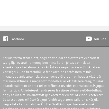
Facebook
YouTube
Kérjük, tartsa szem előtt, hogy ez az oldal az előzetes tájékozódást
szolgálja. Az árak- amennyiben nincs külön jelezve ennek az
ellenkezője - tartalmazzák az ÁFÁ-t és a regisztrációs adót. Az átírás
költségei külön fizetendők. A fent közölt hirdetés nem minősül
hivatalos ajánlattételnek. Esetenként előfordulhat, hogy a közölt ár
már nem aktuális. A megadott modellvariációk, felszereltség, műszaki
adatok, valamint az árak tekintetében a tévedés és a változtatás jogát
fenntartjuk. A hirdetések rendszeres frissítése ellenére előfordulhat,
hogy az Ön által kiválasztott gépkocsi már elkelt. Az előbbi esetekért
és az esetleges elírásokért jogi felelősséget nem vállalunk. Kérjük,
vegye fel a kapcsolatot az Ön Das WeltAuto-partnerével annak
érdekében, hogy megkapja tőle a tényleges és teljes körű ajánlatát.