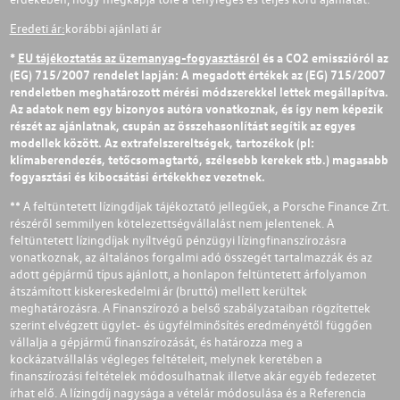
Eredeti ár:
korábbi ajánlati ár
*
EU tájékoztatás az üzemanyag-fogyasztásról
és a CO2 emisszióról az
(EG) 715/2007 rendelet lapján: A megadott értékek az (EG) 715/2007
rendeletben meghatározott mérési módszerekkel lettek megállapítva.
Az adatok nem egy bizonyos autóra vonatkoznak, és így nem képezik
részét az ajánlatnak, csupán az összehasonlítást segítik az egyes
modellek között. Az extrafelszereltségek, tartozékok (pl:
klímaberendezés, tetőcsomagtartó, szélesebb kerekek stb.) magasabb
fogyasztási és kibocsátási értékekhez vezetnek.
** A feltüntetett lízingdíjak tájékoztató jellegűek, a Porsche Finance Zrt.
részéről semmilyen kötelezettségvállalást nem jelentenek. A
feltüntetett lízingdíjak nyíltvégű pénzügyi lízingfinanszírozásra
vonatkoznak, az általános forgalmi adó összegét tartalmazzák és az
adott gépjármű típus ajánlott, a honlapon feltüntetett árfolyamon
átszámított kiskereskedelmi ár (bruttó) mellett kerültek
meghatározásra. A Finanszírozó a belső szabályzataiban rögzítettek
szerint elvégzett ügylet- és ügyfélminősítés eredményétől függően
vállalja a gépjármű finanszírozását, és határozza meg a
kockázatvállalás végleges feltételeit, melynek keretében a
finanszírozási feltételek módosulhatnak illetve akár egyéb fedezetet
írhat elő. A lízingdíj nagysága a vételár módosulása és a Referencia