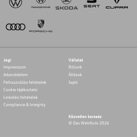
Jogi
Vállalat
Impresszum
Rólunk
Adatvédelem
Állások
Felhasználási feltételek
Sajtó
Cookie tájékoztato
Linkelési feltételek
Compliance & Integrity
Közvetlen keresés
© Das WeltAuto 2026