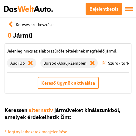
Das
Welt
Auto.
Bejelentkezés
Keresés szerkesztése
0
Jármű
Jelenleg nincs az alábbi szűrőfeltételeknek megfelelő jármű:
Audi Q6
Borsod-Abaúj-Zemplén
Szűrök törlése
Kereső ügynök aktiválása
Keressen
alternatív
járműveket kínálatunkból,
amelyek érdekelhetik Önt:
* Jogi nyilatkozatok megjelenítése