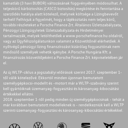
kamatláb (3 havi BUBOR) változásának függvényében módosulhat. A
teljeskörű kárbiztosítás (CASCO biztosítás) megkötése és fenntartása a
szerződés hatálya alatt kötelező, melynek költsége a Lízingbevevőt
terheli! Felhívjuk a figyelmét, hogy a tájékoztatás nem teljes körű,
további részleteket a Porsche Finance Zrt. Általános Üzletszabályzata,
Pénzügyi Lízingügyletek Üzletszabályzata és Hirdetményei
tartalmazzák, melyek letölthetőek a
www.porschefinance.hu
oldalról,
vagy az Ügyfélszolgálatunkon valamint a Közvetítőnél elérhetőek. A
nyíltvégű pénzügyi lízing finanszírozást kizárólag fogyasztónak nem
minősülő személyek vehetik igénybe. A Porsche Hungária Kft. a
finanszírozás közvetítőjeként a Porsche Finance Zrt. képviseletében jár
el.
Az új WLTP-ciklus a jogszabályi előírások szerint 2017. szeptember 1-
től válik kötelezővé. Ekkortól minden újonnan bemutatott
személygépkocsi-modellt és -motort már a WLTP-szabvány szerint
kell gyártóiknak üzemanyag-fogyasztási és károsanyag-kibocsátási
értékekkel ellátni.
2018. szeptember 1-től pedig minden új személygépkocsinak - tehát a
már korábban bemutatott modelleknek is - rendelkezniük kell a WLTP
szerinti üzemanyag-fogyasztási és károsanyag-kibocsátási értékekkel.