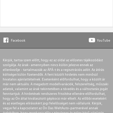
Facebook
YouTube
Kérjük, tartsa szem előtt, hogy ez az oldal az előzetes tájékozódást
szolgálja. Az árak- amennyiben nincs külön jelezve ennek az
ellenkezője - tartalmazzák az ÁFÁ-t és a regisztrációs adót. Az átírás
költségei külön fizetendők. A fent közölt hirdetés nem minősül
hivatalos ajánlattételnek. Esetenként előfordulhat, hogy a közölt ár
már nem aktuális. A megadott modellvariációk, felszereltség, műszaki
adatok, valamint az árak tekintetében a tévedés és a változtatás jogát
fenntartjuk. A hirdetések rendszeres frissítése ellenére előfordulhat,
hogy az Ön által kiválasztott gépkocsi már elkelt. Az előbbi esetekért
és az esetleges elírásokért jogi felelősséget nem vállalunk. Kérjük,
vegye fel a kapcsolatot az Ön Das WeltAuto-partnerével annak
érdekében, hogy megkapja tőle a tényleges és teljes körű ajánlatát.