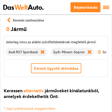
Das
Welt
Auto.
Bejelentkezés
Keresés szerkesztése
0
Jármű
Jelenleg nincs az alábbi szűrőfeltételeknek megfelelő jármű:
Audi RS7 Sportback
Győr-Moson-Sopron
Szűrök
Kereső ügynök aktiválása
Keressen
alternatív
járműveket kínálatunkból,
amelyek érdekelhetik Önt:
* Jogi nyilatkozatok megjelenítése