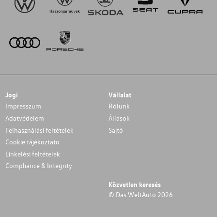
Jogi
Vállalat
Impresszum
Rólunk
Adatvédelem
Állások
Felhasználási feltételek
Sajtó
Cookie tájékoztato
Linkelési feltételek
Compliance & Integrity
Közvetlen keresés
© Das WeltAuto 2026