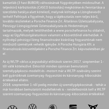
kamatláb (3 havi BUBOR) változásának függvényében módosulhat. A
teljeskörű kárbiztosítás (CASCO biztosítás) megkötése és fenntartása a
szerződés hatálya alatt kötelező, melynek költsége a Lízingbevevőt
terheli! Felhívjuk a figyelmét, hogy a tájékoztatás nem teljes körű,
további részleteket a Porsche Finance Zrt. Általános Üzletszabályzata,
Pénzügyi Lízingügyletek Üzletszabályzata és Hirdetményei
tartalmazzák, melyek letölthetőek a
www.porschefinance.hu
oldalról,
vagy az Ügyfélszolgálatunkon valamint a Közvetítőnél elérhetőek. A
nyíltvégű pénzügyi lízing finanszírozást kizárólag fogyasztónak nem
minősülő személyek vehetik igénybe. A Porsche Hungária Kft. a
finanszírozás közvetítőjeként a Porsche Finance Zrt. képviseletében jár
el.
Az új WLTP-ciklus a jogszabályi előírások szerint 2017. szeptember 1-
től válik kötelezővé. Ekkortól minden újonnan bemutatott
személygépkocsi-modellt és -motort már a WLTP-szabvány szerint
kell gyártóiknak üzemanyag-fogyasztási és károsanyag-kibocsátási
értékekkel ellátni.
2018. szeptember 1-től pedig minden új személygépkocsinak - tehát a
már korábban bemutatott modelleknek is - rendelkezniük kell a WLTP
szerinti üzemanyag-fogyasztási és károsanyag-kibocsátási értékekkel.