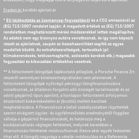
Eredeti ár:
korábbi ajánlati ár
*
EU tájékoztatás az üzemanyag-fogyasztásról
és a CO2 emisszióról az
(EG) 715/2007 rendelet lapján: A megadott értékek az (EG) 715/2007
rendeletben meghatározott mérési módszerekkel lettek megállapítva.
Az adatok nem egy bizonyos autóra vonatkoznak, és így nem képezik
részét az ajánlatnak, csupán az összehasonlítást segítik az egyes
modellek között. Az extrafelszereltségek, tartozékok (pl:
klímaberendezés, tetőcsomagtartó, szélesebb kerekek stb.) magasabb
fogyasztási és kibocsátási értékekhez vezetnek.
** A feltüntetett lízingdíjak tájékoztató jellegűek, a Porsche Finance Zrt.
részéről semmilyen kötelezettségvállalást nem jelentenek. A
feltüntetett lízingdíjak nyíltvégű pénzügyi lízingfinanszírozásra
vonatkoznak, az általános forgalmi adó összegét tartalmazzák és az
adott gépjármű típus ajánlott, a honlapon feltüntetett árfolyamon
átszámított kiskereskedelmi ár (bruttó) mellett kerültek
meghatározásra. A Finanszírozó a belső szabályzataiban rögzítettek
szerint elvégzett ügylet- és ügyfélminősítés eredményétől függően
vállalja a gépjármű finanszírozását, és határozza meg a
kockázatvállalás végleges feltételeit, melynek keretében a
finanszírozási feltételek módosulhatnak illetve akár egyéb fedezetet
írhat elő. A lízingdíj nagysága a vételár módosulása és a Referencia