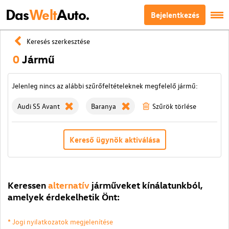
Das
Welt
Auto.
Bejelentkezés
Keresés szerkesztése
0
Jármű
Jelenleg nincs az alábbi szűrőfeltételeknek megfelelő jármű:
Audi S5 Avant
Baranya
Szűrök törlése
Kereső ügynök aktiválása
Keressen
alternatív
járműveket kínálatunkból,
amelyek érdekelhetik Önt:
* Jogi nyilatkozatok megjelenítése