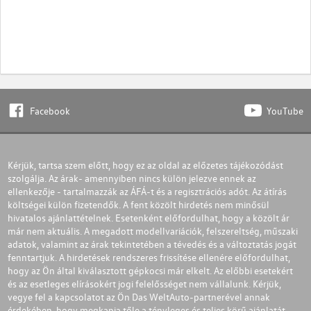
Facebook
YouTube
Kérjük, tartsa szem előtt, hogy ez az oldal az előzetes tájékozódást
szolgálja. Az árak- amennyiben nincs külön jelezve ennek az
ellenkezője - tartalmazzák az ÁFÁ-t és a regisztrációs adót. Az átírás
költségei külön fizetendők. A fent közölt hirdetés nem minősül
hivatalos ajánlattételnek. Esetenként előfordulhat, hogy a közölt ár
már nem aktuális. A megadott modellvariációk, felszereltség, műszaki
adatok, valamint az árak tekintetében a tévedés és a változtatás jogát
fenntartjuk. A hirdetések rendszeres frissítése ellenére előfordulhat,
hogy az Ön által kiválasztott gépkocsi már elkelt. Az előbbi esetekért
és az esetleges elírásokért jogi felelősséget nem vállalunk. Kérjük,
vegye fel a kapcsolatot az Ön Das WeltAuto-partnerével annak
érdekében, hogy megkapja tőle a tényleges és teljes körű ajánlatát.