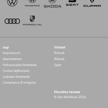
Jogi
Vállalat
Impresszum
Rólunk
Adatvédelem
Állások
Felhasználási feltételek
Sajtó
Cookie tájékoztato
Linkelési feltételek
Compliance & Integrity
Közvetlen keresés
© Das WeltAuto 2026