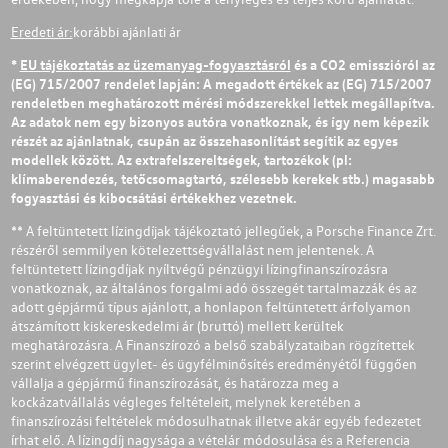
Eredeti ár:
korábbi ajánlati ár
*
EU tájékoztatás az üzemanyag-fogyasztásról
és a CO2 emisszióról az
(EG) 715/2007 rendelet lapján: A megadott értékek az (EG) 715/2007
rendeletben meghatározott mérési módszerekkel lettek megállapítva.
Az adatok nem egy bizonyos autóra vonatkoznak, és így nem képezik
részét az ajánlatnak, csupán az összehasonlítást segítik az egyes
modellek között. Az extrafelszereltségek, tartozékok (pl:
klímaberendezés, tetőcsomagtartó, szélesebb kerekek stb.) magasabb
fogyasztási és kibocsátási értékekhez vezetnek.
** A feltüntetett lízingdíjak tájékoztató jellegűek, a Porsche Finance Zrt.
részéről semmilyen kötelezettségvállalást nem jelentenek. A
feltüntetett lízingdíjak nyíltvégű pénzügyi lízingfinanszírozásra
vonatkoznak, az általános forgalmi adó összegét tartalmazzák és az
adott gépjármű típus ajánlott, a honlapon feltüntetett árfolyamon
átszámított kiskereskedelmi ár (bruttó) mellett kerültek
meghatározásra. A Finanszírozó a belső szabályzataiban rögzítettek
szerint elvégzett ügylet- és ügyfélminősítés eredményétől függően
vállalja a gépjármű finanszírozását, és határozza meg a
kockázatvállalás végleges feltételeit, melynek keretében a
finanszírozási feltételek módosulhatnak illetve akár egyéb fedezetet
írhat elő. A lízingdíj nagysága a vételár módosulása és a Referencia