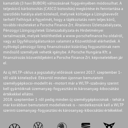
kamatláb (3 havi BUBOR) változásának függvényében módosulhat. A
teljeskörű kárbiztosítás (CASCO biztosítás) megkötése és fenntartása a
szerződés hatálya alatt kötelező, melynek költsége a Lízingbevevőt
terheli! Felhívjuk a figyelmét, hogy a tájékoztatás nem teljes körű,
további részleteket a Porsche Finance Zrt. Általános Üzletszabályzata,
Pénzügyi Lízingügyletek Üzletszabályzata és Hirdetményei
tartalmazzák, melyek letölthetőek a
www.porschefinance.hu
oldalról,
vagy az Ügyfélszolgálatunkon valamint a Közvetítőnél elérhetőek. A
nyíltvégű pénzügyi lízing finanszírozást kizárólag fogyasztónak nem
minősülő személyek vehetik igénybe. A Porsche Hungária Kft. a
finanszírozás közvetítőjeként a Porsche Finance Zrt. képviseletében jár
el.
Az új WLTP-ciklus a jogszabályi előírások szerint 2017. szeptember 1-
től válik kötelezővé. Ekkortól minden újonnan bemutatott
személygépkocsi-modellt és -motort már a WLTP-szabvány szerint
kell gyártóiknak üzemanyag-fogyasztási és károsanyag-kibocsátási
értékekkel ellátni.
2018. szeptember 1-től pedig minden új személygépkocsinak - tehát a
már korábban bemutatott modelleknek is - rendelkezniük kell a WLTP
szerinti üzemanyag-fogyasztási és károsanyag-kibocsátási értékekkel.